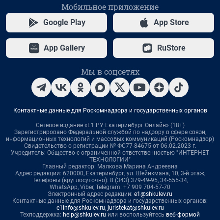
Мобильное приложение
Google Play
App Store
App Gallery
RuStore
Мы в соцсетях
Контактные данные для Роскомнадзора и государственных органов
Сетевое издание «Е1.РУ Екатеринбург Онлайн» (18+)
Зарегистрировано Федеральной службой по надзору в сфере связи,
информационных технологий и массовых коммуникаций (Роскомнадзор)
Свидетельство о регистрации № ФС77-84675 от 06.02.2023 г.
Учредитель: Общество с ограниченной ответственностью "ИНТЕРНЕТ
ТЕХНОЛОГИИ"
Главный редактор: Малкова Марина Андреевна
Адрес редакции: 620000, Екатеринбург, ул. Шейнкмана, 10, 3-й этаж,
Телефоны (круглосуточно): 8 (343) 379-49-95, 34-555-34,
WhatsApp, Viber, Telegram: +7 909 704-57-70
Электронный адрес редакции:
e1@shkulev.ru
Контактные данные для Роскомнадзора и государственных органов:
e1info@shkulev.ru
,
juristekat@shkulev.ru
Техподдержка:
help@shkulev.ru
или воспользуйтесь
веб-формой