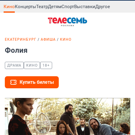
Кино
Концерты
Театр
Детям
Спорт
Выставки
Другое
ЕКАТЕРИНБУРГ
АФИША
КИНО
Фолия
ДРАМА
КИНО
18+
Купить билеты