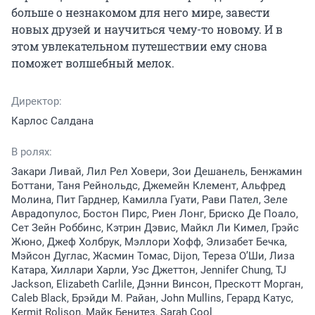
больше о незнакомом для него мире, завести 
новых друзей и научиться чему-то новому. И в 
этом увлекательном путешествии ему снова 
поможет волшебный мелок.
Директор:
Карлос Салдана
В ролях:
Закари Ливай, Лил Рел Ховери, Зои Дешанель, Бенжамин
Боттани, Таня Рейнольдс, Джемейн Клемент, Альфред
Молина, Пит Гарднер, Камилла Гуати, Рави Пател, Зеле
Аврадопулос, Бостон Пирс, Риен Лонг, Бриско Де Поало,
Сет Зейн Роббинс, Кэтрин Дэвис, Майкл Ли Кимел, Грэйс
Жюно, Джеф Холбрук, Мэллори Хофф, Элизабет Бечка,
Мэйсон Дуглас, Жасмин Томас, Dijon, Тереза О’Ши, Лиза
Катара, Хиллари Харли, Уэс Джеттон, Jennifer Chung, TJ
Jackson, Elizabeth Carlile, Дэнни Винсон, Прескотт Морган,
Caleb Black, Брэйди М. Райан, John Mullins, Герард Катус,
Kermit Rolison, Майк Бенитез, Sarah Cool