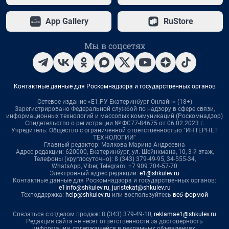
App Gallery
RuStore
Мы в соцсетях
Контактные данные для Роскомнадзора и государственных органов
Сетевое издание «Е1.РУ Екатеринбург Онлайн» (18+)
Зарегистрировано Федеральной службой по надзору в сфере связи,
информационных технологий и массовых коммуникаций (Роскомнадзор)
Свидетельство о регистрации № ФС77-84675 от 06.02.2023 г.
Учредитель: Общество с ограниченной ответственностью "ИНТЕРНЕТ
ТЕХНОЛОГИИ"
Главный редактор: Малкова Марина Андреевна
Адрес редакции: 620000, Екатеринбург, ул. Шейнкмана, 10, 3-й этаж,
Телефоны (круглосуточно): 8 (343) 379-49-95, 34-555-34,
WhatsApp, Viber, Telegram: +7 909 704-57-70
Электронный адрес редакции:
e1@shkulev.ru
Контактные данные для Роскомнадзора и государственных органов:
e1info@shkulev.ru
,
juristekat@shkulev.ru
Техподдержка:
help@shkulev.ru
или воспользуйтесь
веб-формой
Связаться с отделом продаж: 8 (343) 379-49-10,
reklamae1@shkulev.ru
Редакция сайта не несет ответственности за достоверность
информации, содержащейся в рекламных объявлениях.