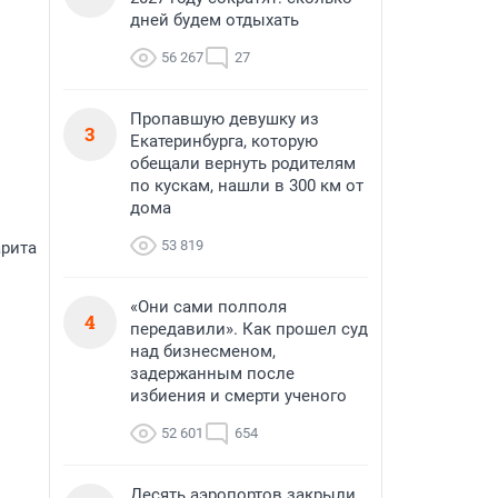
дней будем отдыхать
56 267
27
Пропавшую девушку из
3
Екатеринбурга, которую
обещали вернуть родителям
по кускам, нашли в 300 км от
дома
53 819
арита
«Они сами полполя
4
передавили». Как прошел суд
над бизнесменом,
задержанным после
избиения и смерти ученого
52 601
654
Десять аэропортов закрыли,