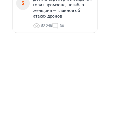
5
горит промзона, погибла
женщина — главное об
атаках дронов
52 248
36