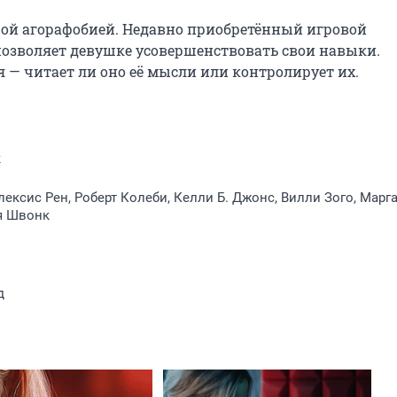
ой агорафобией. Недавно приобретённый игровой 
 позволяет девушке усовершенствовать свои навыки. 
 — читает ли оно её мысли или контролирует их.
к
лексис Рен, Роберт Колеби, Келли Б. Джонс, Вилли Зого, Марг
я Швонк
д