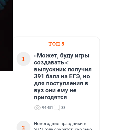
ТОП 5
«Может, буду игры
1
создавать»:
выпускник получил
391 балл на ЕГЭ, но
для поступления в
вуз они ему не
пригодятся
94 451
38
Новогодние праздники в
2
2027 году сократят: сколько