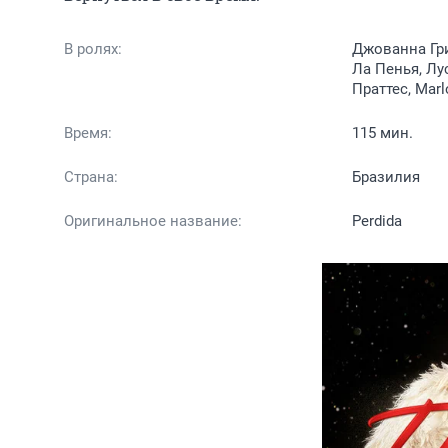
В ролях:
Джованна Гри
Ла Пенья, Лу
Праттес, Marl
Время:
115 мин.
Страна:
Бразилия
Оригинальное название:
Perdida