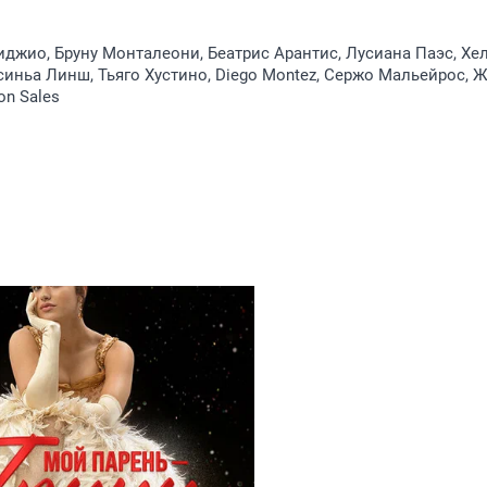
джио, Бруну Монталеони, Беатрис Арантис, Лусиана Паэс, Хе
синьа Линш, Тьяго Хустино, Diego Montez, Сержо Мальейрос, 
on Sales