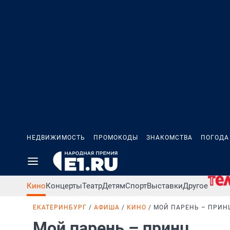
НЕДВИЖИМОСТЬ
ПРОМОКОДЫ
ЗНАКОМСТВА
ПОГОДА
Кино
Концерты
Театр
Детям
Спорт
Выставки
Другое
ЕКАТЕРИНБУРГ
АФИША
КИНО
МОЙ ПАРЕНЬ – ПРИН
Мой парень – принц