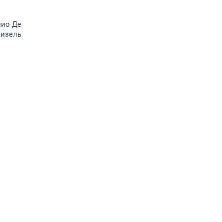
лио Де
Жизель