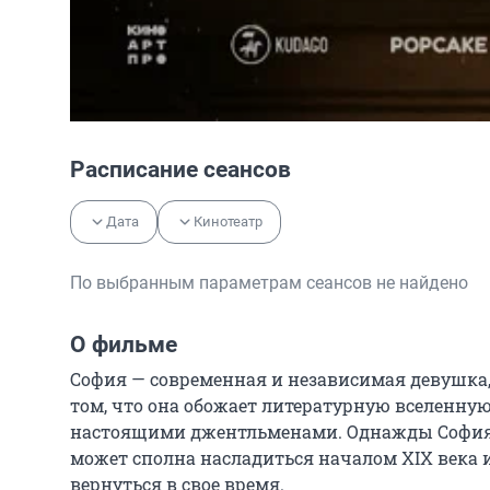
Расписание сеансов
Дата
Кинотеатр
По выбранным параметрам сеансов не найдено
О фильме
София — современная и независимая девушка, к
том, что она обожает литературную вселенную
настоящими джентльменами. Однажды София сл
может сполна насладиться началом XIX века и
вернуться в свое время.