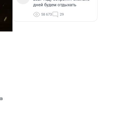
дней будем отдыхать
58 673
29
в 