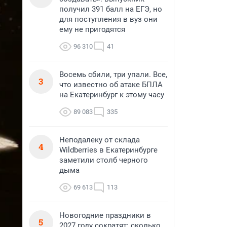
получил 391 балл на ЕГЭ, но
для поступления в вуз они
ему не пригодятся
96 310
41
Восемь сбили, три упали. Все,
3
что известно об атаке БПЛА
на Екатеринбург к этому часу
89 083
335
Неподалеку от склада
4
Wildberries в Екатеринбурге
заметили столб черного
дыма
69 613
113
Новогодние праздники в
5
2027 году сократят: сколько