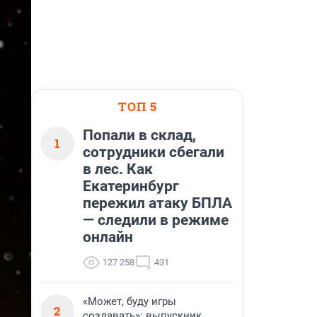
ТОП 5
Попали в склад,
1
сотрудники сбегали
в лес. Как
Екатеринбург
пережил атаку БПЛА
— следили в режиме
онлайн
127 258
431
«Может, буду игры
2
создавать»: выпускник