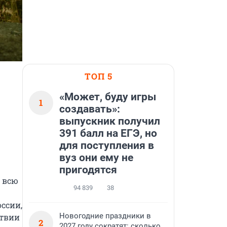
ТОП 5
«Может, буду игры
1
создавать»:
выпускник получил
391 балл на ЕГЭ, но
для поступления в
вуз они ему не
пригодятся
 всю 
94 839
38
сии, 
Новогодние праздники в
твии 
2
2027 году сократят: сколько