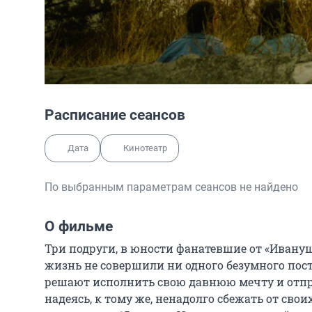
Расписание сеансов
Дата
Кинотеатр
По выбранным параметрам сеансов не найдено
О фильме
Три подруги, в юности фанатевшие от «Иванушек
жизнь не совершили ни одного безумного посту
решают исполнить свою давнюю мечту и отпра
надеясь, к тому же, ненадолго сбежать от сво