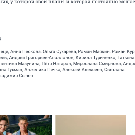
них, у которой свои планы и которая постоянно мешае
ц
еце, Анна Пескова, Ольга Сухарева, Роман Маякин, Роман Кур
ев, Андрей Григорьев-Аполлонов, Кирилл Туриченко, Татьяна
лентина Мазунина, Пётр Натаров, Мирослава Смирнова, Андр
на Гухман, Анжелика Печка, Алексей Алексеев, Светлана
ладимир Сычев