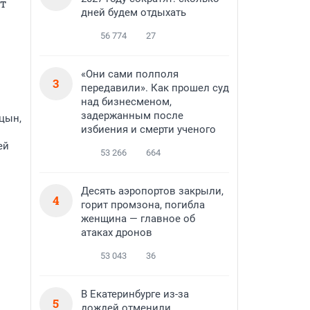
т 
дней будем отдыхать
56 774
27
«Они сами полполя
3
передавили». Как прошел суд
над бизнесменом,
задержанным после
цын,
избиения и смерти ученого
ей
53 266
664
Десять аэропортов закрыли,
4
горит промзона, погибла
женщина — главное об
атаках дронов
53 043
36
В Екатеринбурге из-за
5
дождей отменили