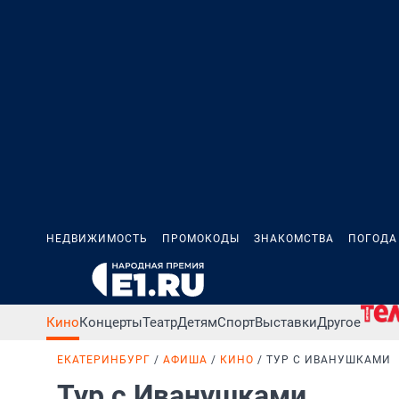
НЕДВИЖИМОСТЬ
ПРОМОКОДЫ
ЗНАКОМСТВА
ПОГОДА
Кино
Концерты
Театр
Детям
Спорт
Выставки
Другое
ЕКАТЕРИНБУРГ
АФИША
КИНО
ТУР С ИВАНУШКАМИ
Тур с Иванушками