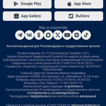
Google Play
App Store
App Gallery
RuStore
Мы в соцсетях
Контактные данные для Роскомнадзора и государственных органов
Сетевое издание «Е1.РУ Екатеринбург Онлайн» (18+)
Зарегистрировано Федеральной службой по надзору в сфере связи,
информационных технологий и массовых коммуникаций (Роскомнадзор)
Свидетельство о регистрации № ФС77-84675 от 06.02.2023 г.
Учредитель: Общество с ограниченной ответственностью "ИНТЕРНЕТ
ТЕХНОЛОГИИ"
Главный редактор: Малкова Марина Андреевна
Адрес редакции: 620000, Екатеринбург, ул. Шейнкмана, 10, 3-й этаж,
Телефоны (круглосуточно): 8 (343) 379-49-95, 34-555-34,
WhatsApp, Viber, Telegram: +7 909 704-57-70
Электронный адрес редакции:
e1@shkulev.ru
Контактные данные для Роскомнадзора и государственных органов:
e1info@shkulev.ru
,
juristekat@shkulev.ru
Техподдержка:
help@shkulev.ru
или воспользуйтесь
веб-формой
Связаться с отделом продаж: 8 (343) 379-49-10,
reklamae1@shkulev.ru