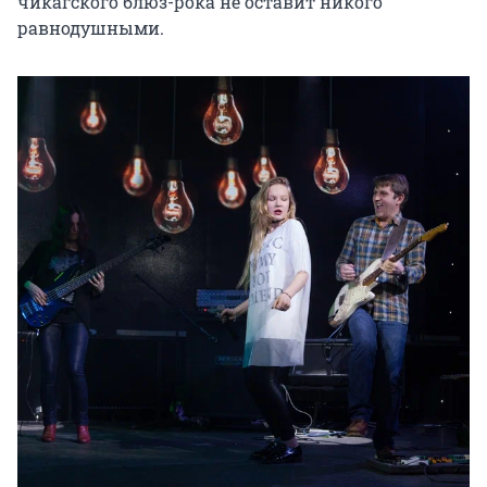
чикагского блюз-рока не оставит никого 
равнодушными.