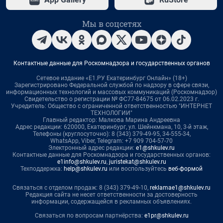
Мы в соцсетях
Контактные данные для Роскомнадзора и государственных органов
Сетевое издание «Е1.РУ Екатеринбург Онлайн» (18+)
Зарегистрировано Федеральной службой по надзору в сфере связи,
информационных технологий и массовых коммуникаций (Роскомнадзор)
Свидетельство о регистрации № ФС77-84675 от 06.02.2023 г.
Учредитель: Общество с ограниченной ответственностью "ИНТЕРНЕТ
ТЕХНОЛОГИИ"
Главный редактор: Малкова Марина Андреевна
Адрес редакции: 620000, Екатеринбург, ул. Шейнкмана, 10, 3-й этаж,
Телефоны (круглосуточно): 8 (343) 379-49-95, 34-555-34,
WhatsApp, Viber, Telegram: +7 909 704-57-70
Электронный адрес редакции:
e1@shkulev.ru
Контактные данные для Роскомнадзора и государственных органов:
e1info@shkulev.ru
,
juristekat@shkulev.ru
Техподдержка:
help@shkulev.ru
или воспользуйтесь
веб-формой
Связаться с отделом продаж: 8 (343) 379-49-10,
reklamae1@shkulev.ru
Редакция сайта не несет ответственности за достоверность
информации, содержащейся в рекламных объявлениях.
Связаться по вопросам партнёрства:
e1pr@shkulev.ru