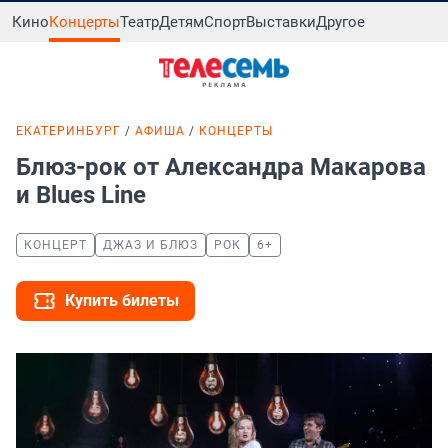
Кино
Концерты
Театр
Детям
Спорт
Выставки
Другое
ЕКАТЕРИНБУРГ
АФИША
КОНЦЕРТЫ
Блюз-рок от Александра Макарова
и Blues Line
КОНЦЕРТ
ДЖАЗ И БЛЮЗ
РОК
6+
Купить билеты