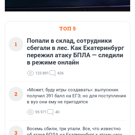
ТОП 5
Попали в склад, сотрудники
1
сбегали в лес. Как Екатеринбург
пережил атаку БПЛА — следили
в режиме онлайн
123 891
426
«Может, буду игры создавать»: выпускник
2
получил 391 балл на ЕГЭ, но для поступления
в вуз они ему не пригодятся
95 971
40
Восемь сбили, три упали. Все, что известно
3
об атаке БПЛА на Екатеринбург к этому часу