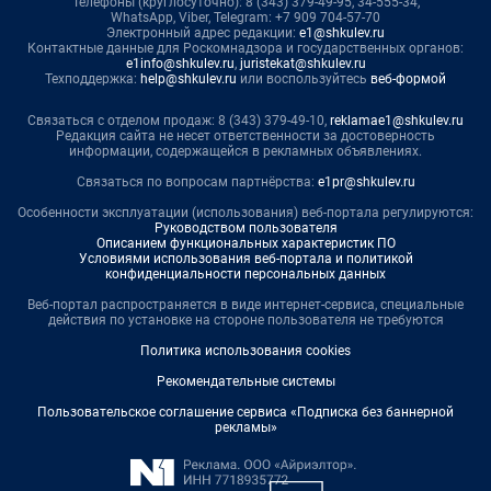
Телефоны (круглосуточно): 8 (343) 379-49-95, 34-555-34,
WhatsApp, Viber, Telegram: +7 909 704-57-70
Электронный адрес редакции:
e1@shkulev.ru
Контактные данные для Роскомнадзора и государственных органов:
e1info@shkulev.ru
,
juristekat@shkulev.ru
Техподдержка:
help@shkulev.ru
или воспользуйтесь
веб-формой
Связаться с отделом продаж: 8 (343) 379-49-10,
reklamae1@shkulev.ru
Редакция сайта не несет ответственности за достоверность
информации, содержащейся в рекламных объявлениях.
Связаться по вопросам партнёрства:
e1pr@shkulev.ru
Особенности эксплуатации (использования) веб-портала регулируются:
Руководством пользователя
Описанием функциональных характеристик ПО
Условиями использования веб-портала и политикой
конфиденциальности персональных данных
Веб-портал распространяется в виде интернет-сервиса, специальные
действия по установке на стороне пользователя не требуются
Политика использования cookies
Рекомендательные системы
Пользовательское соглашение сервиса «Подписка без баннерной
рекламы»