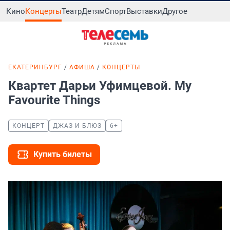
Кино
Концерты
Театр
Детям
Спорт
Выставки
Другое
ЕКАТЕРИНБУРГ
АФИША
КОНЦЕРТЫ
Квартет Дарьи Уфимцевой. My
Favourite Things
КОНЦЕРТ
ДЖАЗ И БЛЮЗ
6+
Купить билеты