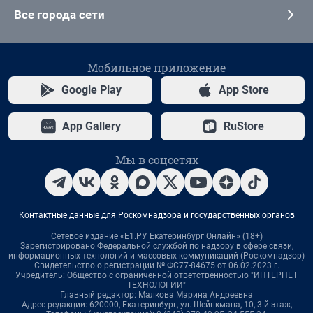
Все города сети
Мобильное приложение
Google Play
App Store
App Gallery
RuStore
Мы в соцсетях
Контактные данные для Роскомнадзора и государственных органов
Сетевое издание «Е1.РУ Екатеринбург Онлайн» (18+)
Зарегистрировано Федеральной службой по надзору в сфере связи,
информационных технологий и массовых коммуникаций (Роскомнадзор)
Свидетельство о регистрации № ФС77-84675 от 06.02.2023 г.
Учредитель: Общество с ограниченной ответственностью "ИНТЕРНЕТ
ТЕХНОЛОГИИ"
Главный редактор: Малкова Марина Андреевна
Адрес редакции: 620000, Екатеринбург, ул. Шейнкмана, 10, 3-й этаж,