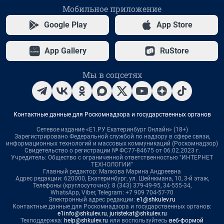
Мобильное приложение
Google Play
App Store
App Gallery
RuStore
Мы в соцсетях
Контактные данные для Роскомнадзора и государственных органов
Сетевое издание «Е1.РУ Екатеринбург Онлайн» (18+)
Зарегистрировано Федеральной службой по надзору в сфере связи,
информационных технологий и массовых коммуникаций (Роскомнадзор)
Свидетельство о регистрации № ФС77-84675 от 06.02.2023 г.
Учредитель: Общество с ограниченной ответственностью "ИНТЕРНЕТ
ТЕХНОЛОГИИ"
Главный редактор: Малкова Марина Андреевна
Адрес редакции: 620000, Екатеринбург, ул. Шейнкмана, 10, 3-й этаж,
Телефоны (круглосуточно): 8 (343) 379-49-95, 34-555-34,
WhatsApp, Viber, Telegram: +7 909 704-57-70
Электронный адрес редакции:
e1@shkulev.ru
Контактные данные для Роскомнадзора и государственных органов:
e1info@shkulev.ru
,
juristekat@shkulev.ru
Техподдержка:
help@shkulev.ru
или воспользуйтесь
веб-формой