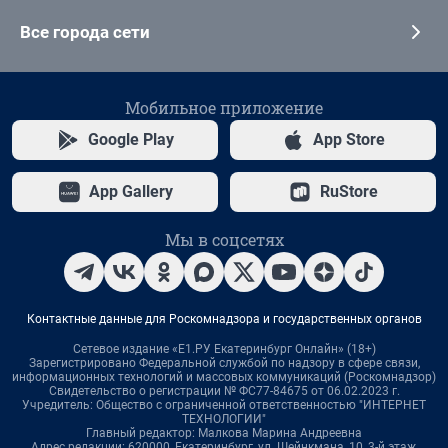
Все города сети
Мобильное приложение
Google Play
App Store
App Gallery
RuStore
Мы в соцсетях
Контактные данные для Роскомнадзора и государственных органов
Сетевое издание «Е1.РУ Екатеринбург Онлайн» (18+)
Зарегистрировано Федеральной службой по надзору в сфере связи,
информационных технологий и массовых коммуникаций (Роскомнадзор)
Свидетельство о регистрации № ФС77-84675 от 06.02.2023 г.
Учредитель: Общество с ограниченной ответственностью "ИНТЕРНЕТ
ТЕХНОЛОГИИ"
Главный редактор: Малкова Марина Андреевна
Адрес редакции: 620000, Екатеринбург, ул. Шейнкмана, 10, 3-й этаж,