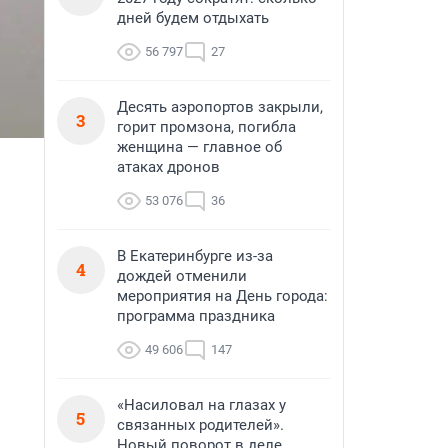
дней будем отдыхать
56 797
27
Десять аэропортов закрыли,
3
горит промзона, погибла
женщина — главное об
атаках дронов
53 076
36
В Екатеринбурге из-за
4
дождей отменили
мероприятия на День города:
программа праздника
49 606
147
«Насиловал на глазах у
5
связанных родителей».
Новый поворот в деле