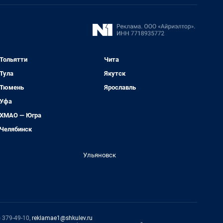
Тольятти
Чита
Тула
Якутск
Тюмень
Ярославль
Уфа
ХМАО — Югра
Челябинск
Ульяновск
 379-49-10,
reklamae1@shkulev.ru