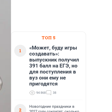
ТОП 5
«Может, буду игры
1
создавать»:
выпускник получил
391 балл на ЕГЭ, но
для поступления в
вуз они ему не
пригодятся
94 868
38
Новогодние праздники в
2
2027 году сократят: сколько