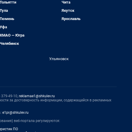
Тольятти
Чита
Тула
Якутск
Тюмень
Ярославль
Уфа
ХМАО — Югра
Челябинск
Ульяновск
 379-49-10,
reklamae1@shkulev.ru
нности за достоверность информации, содержащейся в рекламных
а:
e1pr@shkulev.ru
ования) веб-портала регулируются:
еристик ПО