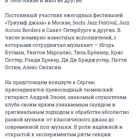
в Тель-Авиве и многие другие.

Постоянный участник ежегодных фестивалей 
«Триумф джаза» в Москве, Sochi Jazz Festival, Jazz 
Across Borders в Санкт-Петербурге и других. В 
числе всемирно известных исполнителей, с 
которыми сотрудничал музыкант — Игорь 
Бутман, Уинтон Марсалис, Тиль Брённер, Крис 
Поттер, Рэнди Брекер, Ди Ди Бриджуотер, Патти 
Остин, Алекс Сипягин.

На предстоящем концерте к Сергею 
присоединится превосходный тюменский 
гитарист Андрей Злоян, знакомый слушателям 
клуба своим ярким узнаваемым саундом и 
оригинальным подходом к обработке абсолютно 
разной музыки: от классического джаза до 
современной поп-музыки. В роли надёжной и 
открытой к экспериментам ритм-секции 