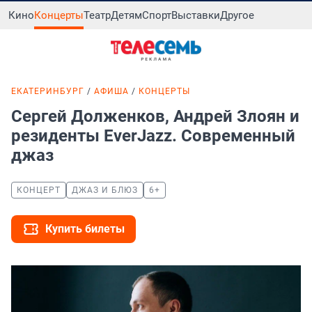
Кино
Концерты
Театр
Детям
Спорт
Выставки
Другое
ЕКАТЕРИНБУРГ
АФИША
КОНЦЕРТЫ
Сергей Долженков, Андрей Злоян и
резиденты EverJazz. Современный
джаз
КОНЦЕРТ
ДЖАЗ И БЛЮЗ
6+
Купить билеты