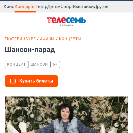
Кино
Концерты
Театр
Детям
Спорт
Выставки
Другое
ЕКАТЕРИНБУРГ
АФИША
КОНЦЕРТЫ
Шансон-парад
КОНЦЕРТ
ШАНСОН
6+
Купить билеты