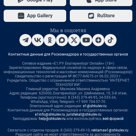
App Gallery
RuStore
Мы в соцсетях
Контактные данные для Роскомнадзора и государственных органов
Сетевое издание «Е1.РУ Екатеринбург Онлайн» (18+)
Зарегистрировано Федеральной службой по надзору в сфере связи,
информационных технологий и массовых коммуникаций (Роскомнадзор)
Свидетельство о регистрации № ФС77-84675 от 06.02.2023 г.
Учредитель: Общество с ограниченной ответственностью "ИНТЕРНЕТ
ТЕХНОЛОГИИ"
Главный редактор: Малкова Марина Андреевна
Адрес редакции: 620000, Екатеринбург, ул. Шейнкмана, 10, 3-й этаж,
Телефоны (круглосуточно): 8 (343) 379-49-95, 34-555-34,
WhatsApp, Viber, Telegram: +7 909 704-57-70
Электронный адрес редакции:
e1@shkulev.ru
Контактные данные для Роскомнадзора и государственных органов:
e1info@shkulev.ru
,
juristekat@shkulev.ru
Техподдержка:
help@shkulev.ru
или воспользуйтесь
веб-формой
Связаться с отделом продаж: 8 (343) 379-49-10,
reklamae1@shkulev.ru
Редакция сайта не несет ответственности за достоверность