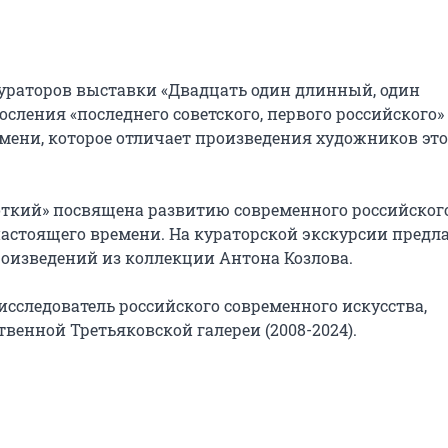
ураторов выставки «Двадцать один длинный, один 
сления «последнего советского, первого российского» 
емени, которое отличает произведения художников этог
ткий» посвящена развитию современного российского
 настоящего времени. На кураторской экскурсии предла
роизведений из коллекции Антона Козлова.

сследователь российского современного искусства, 
енной Третьяковской галереи (2008-2024).
