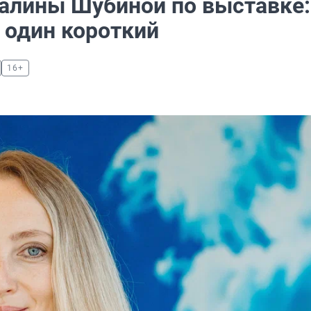
Галины Шубиной по выставке:
 один короткий
16+