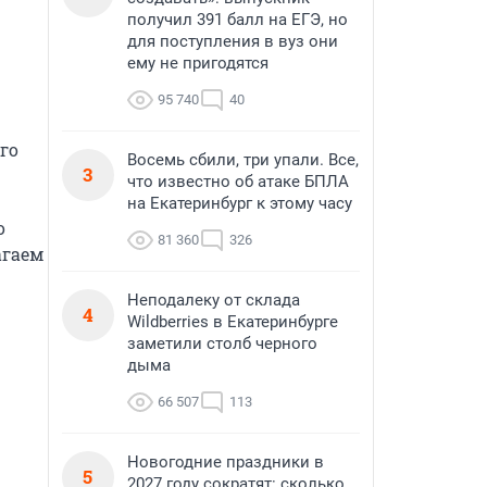
получил 391 балл на ЕГЭ, но
для поступления в вуз они
ему не пригодятся
95 740
40
о 
Восемь сбили, три упали. Все,
3
что известно об атаке БПЛА
на Екатеринбург к этому часу
 
81 360
326
гаем 
Неподалеку от склада
4
Wildberries в Екатеринбурге
заметили столб черного
дыма
66 507
113
Новогодние праздники в
5
2027 году сократят: сколько