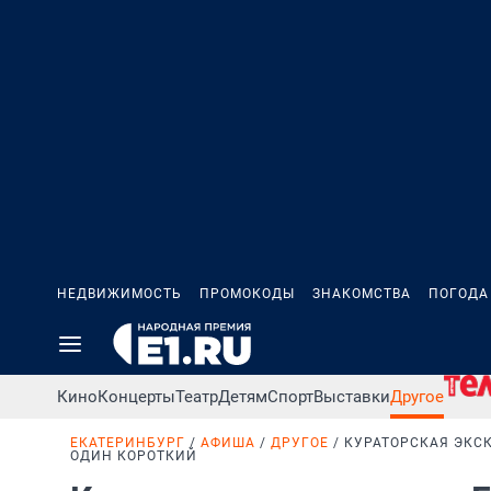
НЕДВИЖИМОСТЬ
ПРОМОКОДЫ
ЗНАКОМСТВА
ПОГОДА
Кино
Концерты
Театр
Детям
Спорт
Выставки
Другое
ЕКАТЕРИНБУРГ
АФИША
ДРУГОЕ
КУРАТОРСКАЯ ЭКС
ОДИН КОРОТКИЙ