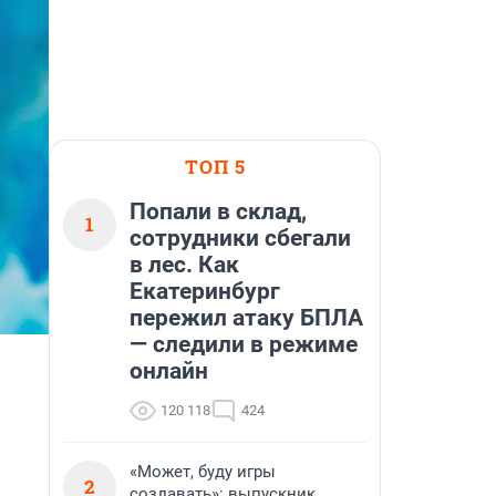
ТОП 5
Попали в склад,
1
сотрудники сбегали
в лес. Как
Екатеринбург
пережил атаку БПЛА
— следили в режиме
онлайн
120 118
424
«Может, буду игры
2
создавать»: выпускник