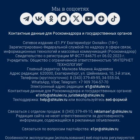
Мы в соцсетях
Контактные данные для Роскомнадзора и государственных органов
Сетевое издание «Е1.РУ Екатеринбург Онлайн» (18+)
Зарегистрировано Федеральной службой по надзору в сфере связи,
информационных технологий и массовых коммуникаций (Роскомнадзор)
Свидетельство о регистрации № ФС77-84675 от 06.02.2023 г.
Учредитель: Общество с ограниченной ответственностью "ИНТЕРНЕТ
ТЕХНОЛОГИИ"
Главный редактор: Малкова Марина Андреевна
Адрес редакции: 620000, Екатеринбург, ул. Шейнкмана, 10, 3-й этаж,
Телефоны (круглосуточно): 8 (343) 379-49-95, 34-555-34,
WhatsApp, Viber, Telegram: +7 909 704-57-70
Электронный адрес редакции:
e1@shkulev.ru
Контактные данные для Роскомнадзора и государственных органов:
e1info@shkulev.ru
,
juristekat@shkulev.ru
Техподдержка:
help@shkulev.ru
или воспользуйтесь
веб-формой
Связаться с отделом продаж: 8 (343) 379-49-10,
reklamae1@shkulev.ru
Редакция сайта не несет ответственности за достоверность
информации, содержащейся в рекламных объявлениях.
Связаться по вопросам партнёрства:
e1pr@shkulev.ru
Особенности эксплуатации (использования) веб-портала регулируются: