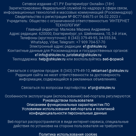
Сетевое издание «Е1.РУ Екатеринбург Онлайн» (18+)
Зарегистрировано Федеральной службой по надзору в сфере связи,
информационных технологий и массовых коммуникаций (Роскомнадзор)
Свидетельство о регистрации № ФС77-84675 от 06.02.2023 г.
Учредитель: Общество с ограниченной ответственностью "ИНТЕРНЕТ
ТЕХНОЛОГИИ"
Главный редактор: Малкова Марина Андреевна
Адрес редакции: 620000, Екатеринбург, ул. Шейнкмана, 10, 3-й этаж,
Телефоны (круглосуточно): 8 (343) 379-49-95, 34-555-34,
WhatsApp, Viber, Telegram: +7 909 704-57-70
Электронный адрес редакции:
e1@shkulev.ru
Контактные данные для Роскомнадзора и государственных органов:
e1info@shkulev.ru
,
juristekat@shkulev.ru
Техподдержка:
help@shkulev.ru
или воспользуйтесь
веб-формой
Связаться с отделом продаж: 8 (343) 379-49-10,
reklamae1@shkulev.ru
Редакция сайта не несет ответственности за достоверность
информации, содержащейся в рекламных объявлениях.
Связаться по вопросам партнёрства:
e1pr@shkulev.ru
Особенности эксплуатации (использования) веб-портала регулируются:
Руководством пользователя
Описанием функциональных характеристик ПО
Условиями использования веб-портала и политикой
конфиденциальности персональных данных
Веб-портал распространяется в виде интернет-сервиса, специальные
действия по установке на стороне пользователя не требуются
Политика использования cookies