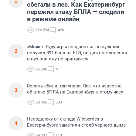
1
сбегали в лес. Как Екатеринбург
пережил атаку БПЛА — следили
в режиме онлайн
126 524
426
«Может, буду игры создавать»: выпускник
2
получил 391 балл на ЕГЭ, но для поступления
в вуз они ему не пригодятся
96 246
41
Восемь сбили, три упали. Все, что известно
3
об атаке БПЛА на Екатеринбург к этому часу
88 466
334
Неподалеку от склада Wildberries в
4
Екатеринбурге заметили столб черного дыма
69 437
113