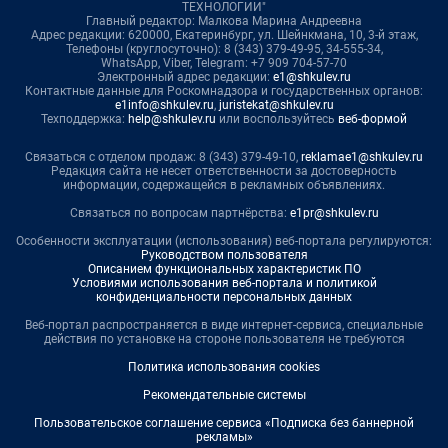
ТЕХНОЛОГИИ"
Главный редактор: Малкова Марина Андреевна
Адрес редакции: 620000, Екатеринбург, ул. Шейнкмана, 10, 3-й этаж,
Телефоны (круглосуточно): 8 (343) 379-49-95, 34-555-34,
WhatsApp, Viber, Telegram: +7 909 704-57-70
Электронный адрес редакции:
e1@shkulev.ru
Контактные данные для Роскомнадзора и государственных органов:
e1info@shkulev.ru
,
juristekat@shkulev.ru
Техподдержка:
help@shkulev.ru
или воспользуйтесь
веб-формой
Связаться с отделом продаж: 8 (343) 379-49-10,
reklamae1@shkulev.ru
Редакция сайта не несет ответственности за достоверность
информации, содержащейся в рекламных объявлениях.
Связаться по вопросам партнёрства:
e1pr@shkulev.ru
Особенности эксплуатации (использования) веб-портала регулируются:
Руководством пользователя
Описанием функциональных характеристик ПО
Условиями использования веб-портала и политикой
конфиденциальности персональных данных
Веб-портал распространяется в виде интернет-сервиса, специальные
действия по установке на стороне пользователя не требуются
Политика использования cookies
Рекомендательные системы
Пользовательское соглашение сервиса «Подписка без баннерной
рекламы»