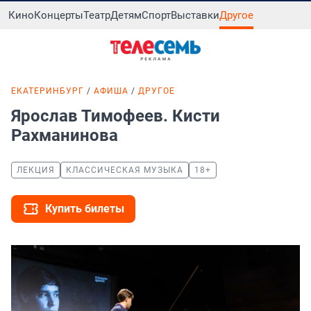
Кино
Концерты
Театр
Детям
Спорт
Выставки
Другое
ЕКАТЕРИНБУРГ
АФИША
ДРУГОЕ
Ярослав Тимофеев. Кисти
Рахманинова
ЛЕКЦИЯ
КЛАССИЧЕСКАЯ МУЗЫКА
18+
Купить билеты