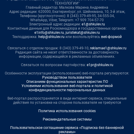
ТЕХНОЛОГИИ"
Главный редактор: Малкова Марина Андреевна
Адрес редакции: 620000, Екатеринбург, ул. Шейнкмана, 10, 3-й этаж,
Телефоны (круглосуточно): 8 (343) 379-49-95, 34-555-34,
WhatsApp, Viber, Telegram: +7 909 704-57-70
Электронный адрес редакции:
e1@shkulev.ru
Контактные данные для Роскомнадзора и государственных органов:
e1info@shkulev.ru
,
juristekat@shkulev.ru
Техподдержка:
help@shkulev.ru
или воспользуйтесь
веб-формой
Связаться с отделом продаж: 8 (343) 379-49-10,
reklamae1@shkulev.ru
Редакция сайта не несет ответственности за достоверность
информации, содержащейся в рекламных объявлениях.
Связаться по вопросам партнёрства:
e1pr@shkulev.ru
Особенности эксплуатации (использования) веб-портала регулируются:
Руководством пользователя
Описанием функциональных характеристик ПО
Условиями использования веб-портала и политикой
конфиденциальности персональных данных
Веб-портал распространяется в виде интернет-сервиса, специальные
действия по установке на стороне пользователя не требуются
Политика использования cookies
Рекомендательные системы
Пользовательское соглашение сервиса «Подписка без баннерной
рекламы»