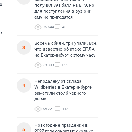
 
получил 391 балл на ЕГЭ, но
для поступления в вуз они
ему не пригодятся
95 644
40
х 
 
Восемь сбили, три упали. Все,
3
что известно об атаке БПЛА
на Екатеринбург к этому часу
78 303
322
Неподалеку от склада
4
Wildberries в Екатеринбурге
заметили столб черного
дыма
65 221
113
Новогодние праздники в
5
2027 году сократят: сколько