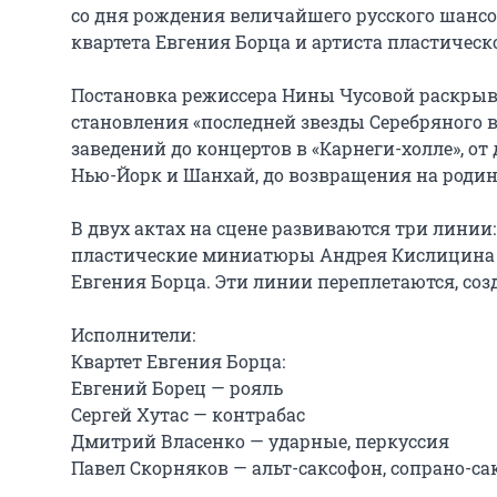
со дня рождения величайшего русского шансо
квартета Евгения Борца и артиста пластическ
Постановка режиссера Нины Чусовой раскрыв
становления «последней звезды Серебряного 
заведений до концертов в «Карнеги-холле», от
Нью-Йорк и Шанхай, до возвращения на родину
В двух актах на сцене развиваются три линии
пластические миниатюры Андрея Кислицина и
Евгения Борца. Эти линии переплетаются, соз
Исполнители:

Квартет Евгения Борца:

Евгений Борец — рояль

Сергей Хутас — контрабас

Дмитрий Власенко — ударные, перкуссия

Павел Скорняков — альт-саксофон, сопрано-сак