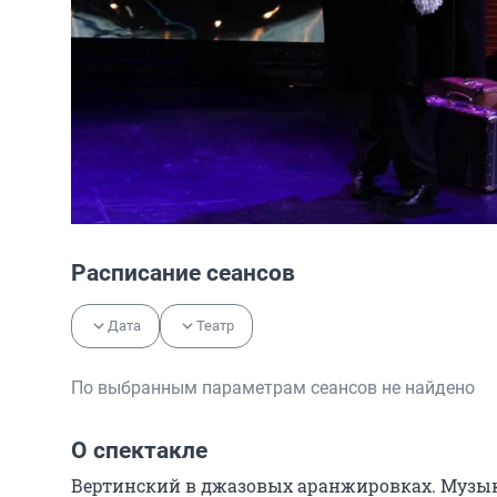
Расписание сеансов
Дата
Театр
По выбранным параметрам сеансов не найдено
О спектакле
Вертинский в джазовых аранжировках. Музык