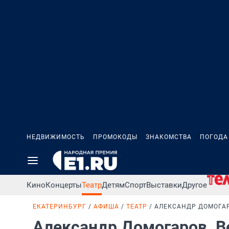
НЕДВИЖИМОСТЬ
ПРОМОКОДЫ
ЗНАКОМСТВА
ПОГОДА
Кино
Концерты
Театр
Детям
Спорт
Выставки
Другое
ЕКАТЕРИНБУРГ
АФИША
ТЕАТР
АЛЕКСАНДР ДОМОГАР
Александр Домогаров. 