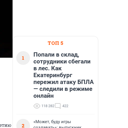
ТОП 5
Попали в склад,
1
сотрудники сбегали
в лес. Как
Екатеринбург
пережил атаку БПЛА
— следили в режиме
онлайн
118 282
422
«Может, буду игры
етию 
2
создавать»: выпускник