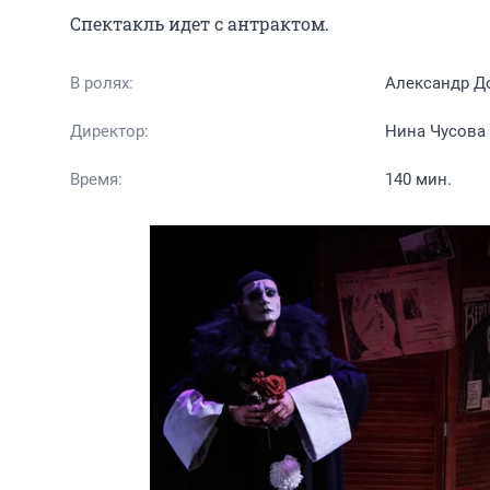
Спектакль идет с антрактом.
В ролях:
Александр Д
Директор:
Нина Чусова
Время:
140 мин.