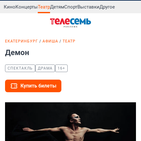
Кино
Концерты
Театр
Детям
Спорт
Выставки
Другое
ЕКАТЕРИНБУРГ
АФИША
ТЕАТР
Демон
СПЕКТАКЛЬ
ДРАМА
16+
Купить билеты