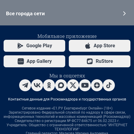
Все города сети
Мобильное приложение
Google Play
App Store
App Gallery
RuStore
Мы в соцсетях
Контактные данные для Роскомнадзора и государственных органов
Сетевое издание «Е1.РУ Екатеринбург Онлайн» (18+)
Зарегистрировано Федеральной службой по надзору в сфере связи,
информационных технологий и массовых коммуникаций (Роскомнадзор)
Свидетельство о регистрации № ФС77-84675 от 06.02.2023 г.
Учредитель: Общество с ограниченной ответственностью "ИНТЕРНЕТ
ТЕХНОЛОГИИ"
Главный редактор: Малкова Марина Андреевна