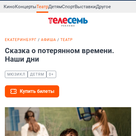
Кино
Концерты
Театр
Детям
Спорт
Выставки
Другое
ЕКАТЕРИНБУРГ
АФИША
ТЕАТР
Сказка о потерянном времени.
Наши дни
МЮЗИКЛ
ДЕТЯМ
0+
Купить билеты