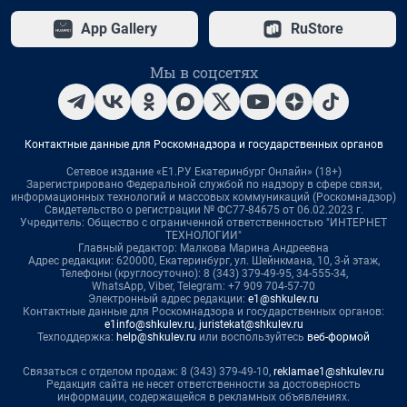
App Gallery
RuStore
Мы в соцсетях
Контактные данные для Роскомнадзора и государственных органов
Сетевое издание «Е1.РУ Екатеринбург Онлайн» (18+)
Зарегистрировано Федеральной службой по надзору в сфере связи,
информационных технологий и массовых коммуникаций (Роскомнадзор)
Свидетельство о регистрации № ФС77-84675 от 06.02.2023 г.
Учредитель: Общество с ограниченной ответственностью "ИНТЕРНЕТ
ТЕХНОЛОГИИ"
Главный редактор: Малкова Марина Андреевна
Адрес редакции: 620000, Екатеринбург, ул. Шейнкмана, 10, 3-й этаж,
Телефоны (круглосуточно): 8 (343) 379-49-95, 34-555-34,
WhatsApp, Viber, Telegram: +7 909 704-57-70
Электронный адрес редакции:
e1@shkulev.ru
Контактные данные для Роскомнадзора и государственных органов:
e1info@shkulev.ru
,
juristekat@shkulev.ru
Техподдержка:
help@shkulev.ru
или воспользуйтесь
веб-формой
Связаться с отделом продаж: 8 (343) 379-49-10,
reklamae1@shkulev.ru
Редакция сайта не несет ответственности за достоверность
информации, содержащейся в рекламных объявлениях.