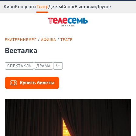
Кино
Концерты
Театр
Детям
Спорт
Выставки
Другое
ЕКАТЕРИНБУРГ
АФИША
ТЕАТР
Весталка
СПЕКТАКЛЬ
ДРАМА
6+
Купить билеты