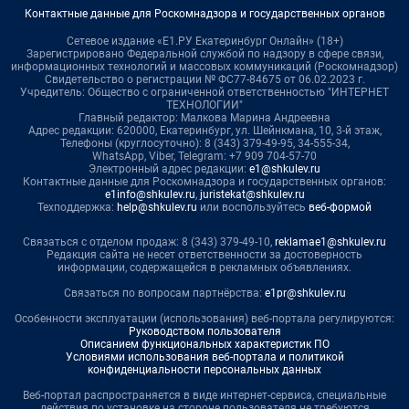
Контактные данные для Роскомнадзора и государственных органов
Сетевое издание «Е1.РУ Екатеринбург Онлайн» (18+)
Зарегистрировано Федеральной службой по надзору в сфере связи,
информационных технологий и массовых коммуникаций (Роскомнадзор)
Свидетельство о регистрации № ФС77-84675 от 06.02.2023 г.
Учредитель: Общество с ограниченной ответственностью "ИНТЕРНЕТ
ТЕХНОЛОГИИ"
Главный редактор: Малкова Марина Андреевна
Адрес редакции: 620000, Екатеринбург, ул. Шейнкмана, 10, 3-й этаж,
Телефоны (круглосуточно): 8 (343) 379-49-95, 34-555-34,
WhatsApp, Viber, Telegram: +7 909 704-57-70
Электронный адрес редакции:
e1@shkulev.ru
Контактные данные для Роскомнадзора и государственных органов:
e1info@shkulev.ru
,
juristekat@shkulev.ru
Техподдержка:
help@shkulev.ru
или воспользуйтесь
веб-формой
Связаться с отделом продаж: 8 (343) 379-49-10,
reklamae1@shkulev.ru
Редакция сайта не несет ответственности за достоверность
информации, содержащейся в рекламных объявлениях.
Связаться по вопросам партнёрства:
e1pr@shkulev.ru
Особенности эксплуатации (использования) веб-портала регулируются:
Руководством пользователя
Описанием функциональных характеристик ПО
Условиями использования веб-портала и политикой
конфиденциальности персональных данных
Веб-портал распространяется в виде интернет-сервиса, специальные
действия по установке на стороне пользователя не требуются