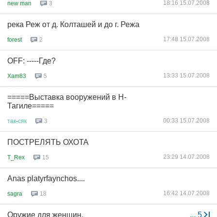
18:16 15.07.2008
new man
3
река Реж от д. Колташей и до г. Режа
17:48 15.07.2008
forest
2
OFF: -----Где?
13:33 15.07.2008
Xam83
5
=====Выставка вооружений в Н-
Тагиле=====
00:33 15.07.2008
так
-
сяк
3
ПОСТРЕЛЯТЬ ОХОТА
23:29 14.07.2008
T_Rex
15
Anas platyrfaynchos....
16:42 14.07.2008
sagra
18
Оружие для женщин.
...
5