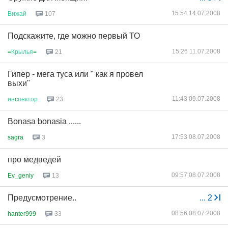
15:54 14.07.2008
Вижай
107
Подскажите, где можно первый ТО
15:26 11.07.2008
=
Крылья
=
21
Гипер - мега туса или " как я провел
выхи"
11:43 09.07.2008
ин
c
пектор
23
Bonasa bonasia ......
17:53 08.07.2008
sagra
3
про медведей
09:57 08.07.2008
Ev_geniy
13
Предусмотрение..
...
2
08:56 08.07.2008
hanter999
33