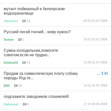
мутант пойманный в белоярском
водохранилище
00:52 03.07.2008
=
Крылья
=
18
Русский пегий гончий... кому нужон?
19:51 02.07.2008
Suslow
1
Сумка-холодильник,помогите
советом,если не трудно..
13:26 01.07.2008
Kelebra08
24
Продам за символическую плату собаку
...
3
породы Ягд-те...
13:11 01.07.2008
[888
56
подскажите заводчиков спаниелей!
17:10 30.06.2008
Варенный
8