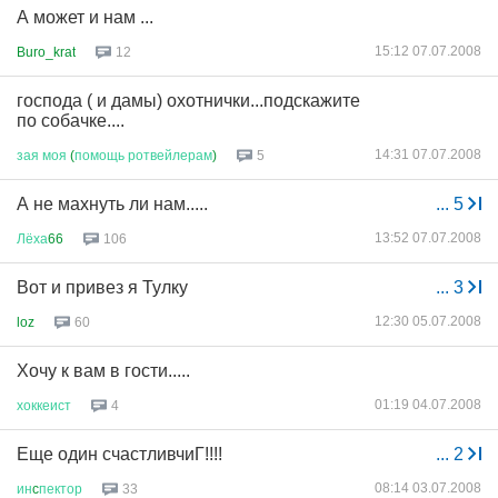
А может и нам ...
15:12 07.07.2008
Buro_krat
12
господа ( и дамы) охотнички...подскажите
по собачке....
14:31 07.07.2008
зая
моя
(
помощь
ротвейлерам
)
5
А не махнуть ли нам.....
...
5
13:52 07.07.2008
Лёха
66
106
Вот и привез я Тулку
...
3
12:30 05.07.2008
loz
60
Хочу к вам в гости.....
01:19 04.07.2008
хоккеист
4
Еще один счастливчиГ!!!!
...
2
08:14 03.07.2008
ин
c
пектор
33