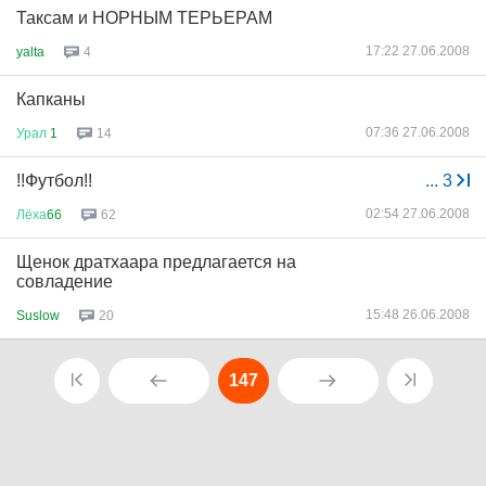
Таксам и НОРНЫМ ТЕРЬЕРАМ
17:22 27.06.2008
yalta
4
Капканы
07:36 27.06.2008
Урал
1
14
!!Футбол!!
...
3
02:54 27.06.2008
Лёха
66
62
Щенок дратхаара предлагается на
совладение
15:48 26.06.2008
Suslow
20
147