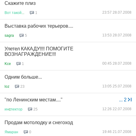
Скажите плиз
23:57 28.07.2008
Вот
такой
...
1
Выставка рабочих терьеров....
13:53 28.07.2008
sagra
5
Улетел КАКАДУ!!!! ПОМОГИТЕ
ВОЗНАГРАЖДЕНИЕ!!!
00:45 28.07.2008
Kce
1
Одним больше...
13:05 25.07.2008
loz
23
"по Ленинским местам...."
...
2
12:26 22.07.2008
ин
c
пектор
25
Продам мотолодку и снегоход
19:46 21.07.2008
Ямаран
0