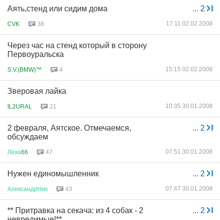
Аять,стенд или сидим дома
...
2
17:11 02.02.2008
CVK
38
Через час на стенд который в сторону
Первоуральска
15:15 02.02.2008
S.V.(BMW)™
4
Зверовая лайка
10:35 30.01.2008
IL2URAL
21
2 февраля, Аятское. Отмечаемся,
...
2
обсуждаем
07:51 30.01.2008
Лёха
66
47
Нужен единомышленник
...
2
07:47 30.01.2008
АлександрНик
43
** Притравка на секача: из 4 собак - 2
...
2
невредимые!**