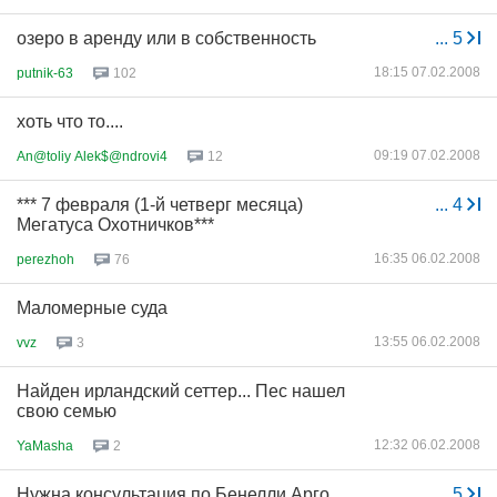
озеро в аренду или в собственность
...
5
18:15 07.02.2008
putnik-63
102
хоть что то....
09:19 07.02.2008
An@toliy Alek$@ndrovi4
12
*** 7 февраля (1-й четверг месяца)
...
4
Мегатуса Охотничков***
16:35 06.02.2008
perezhoh
76
Маломерные суда
13:55 06.02.2008
vvz
3
Найден ирландский сеттер... Пес нашел
свою семью
12:32 06.02.2008
YaMasha
2
Нужна консультация по Бенелли Арго
...
5