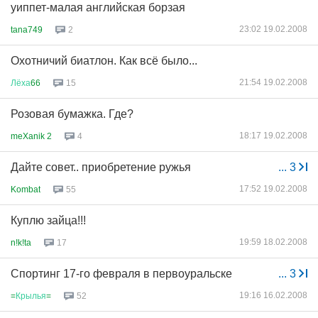
уиппет-малая английская борзая
23:02 19.02.2008
tana749
2
Охотничий биатлон. Как всё было...
21:54 19.02.2008
Лёха
66
15
Розовая бумажка. Где?
18:17 19.02.2008
meXanik 2
4
Дайте совет.. приобретение ружья
...
3
17:52 19.02.2008
Kombat
55
Куплю зайца!!!
19:59 18.02.2008
n!k!ta
17
Спортинг 17-го февраля в первоуральске
...
3
19:16 16.02.2008
=
Крылья
=
52