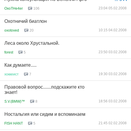
23:04 05.02.2008
OxoTHe4er
106
Охотничий биатлон
10:15 04.02.2008
oxotoved
20
Леса около Хрустальной.
23:50 03.02.2008
forest
5
Как думаете.....
19:30 03.02.2008
хоккеист
7
Правовой вопрос.......подскажите кто
знает!
18:56 03.02.2008
S.V.(BMW)™
8
Ностальгия или сидим и вспоминаем
21:45 02.02.2008
FISH HANT
5