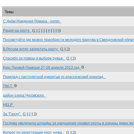
Темы
С Днём Рождения Романа - romm
Рации на охоте
(
1
|
2
|
3
|
4
|
5
|
6
)
Посоветуйте где можно приобрести молодого барсука в Свердловской обл
В России хотят запретить охоту
(
1
|
2
)
Спасибо за помощ в выборе ружья.
(
1
|
2
)
Курс Первой Помощи 27-28 апреля 2013 год
Приклад с пистолетной рукоятью vs классический приклад.
ПМ-Т
район озера Чусовского
HELP
За "Ганзу"
(
1
|
2
|
3
)
Госдума увеличила штрафы за нарушение правил охоты и охраны диких ж
Вопрос по регистрации охот. ножа..
(
1
|
2
)