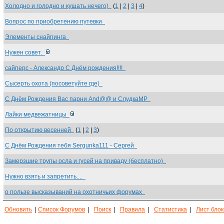
Холодно и голодно и кушать нечего)
(
1
|
2
|
3
|
4
)
Вопрос по приобретению путевки
Элементы снайпинга
Нужен совет.
сайперс - Александр С Днём рождения!!!!
Сысерть охота (посоветуйте где)
С Днём Рождения Вас парни And@@ и СлудкаМР
Лайки медвежатницы
По открытию весенней
(
1
|
2
|
3
)
С Днём Рождения тебя Sergunka111 - Сергей
Замерзшие трупы осла и гусей на приваду (бесплатно)
Нужно взять и запретить....
о пользе высказываний на охотничьих форумах
Обновить
|
Список Форумов
|
Поиск
|
Правила
|
Статистика
|
Лист бло