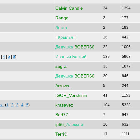
Calvin Candie
34
1394
Rango
2
177
Леста
2
193
=
Крылья
=
16
442
Дедушка
BOBER66
22
1005
Иваныч
Баский
|
4
|
5
|
6
)
139
5963
sagra
33
1877
Дедушка
BOBER66
30
846
Arrows_
5
244
IGOR_Vershinin
41
1153
krasavez
дач
(
1
|
2
|
3
|
4
|
5
)
104
5323
Bad77
7
947
ip66_
Алексей
10
632
Terri®
17
1111