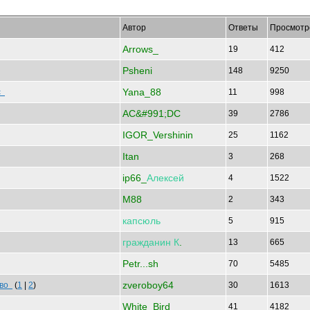
Автор
Ответы
Просмотр
Arrows_
19
412
Psheni
148
9250
Yana_88
ас
11
998
AC&#991;DC
39
2786
IGOR_Vershinin
25
1162
Itan
3
268
ip66_
Алексей
4
1522
M88
2
343
капсюль
5
915
гражданин
К
.
13
665
Petr...sh
70
5485
zveroboy64
иво
(
1
|
2
)
30
1613
White_Bird
41
4182