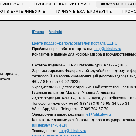
ТЕРИНБУРГЕ
ПРОБКИ В ЕКАТЕРИНБУРГЕ
ФОРУМЫ В ЕКАТ
ЮТ В ЕКАТЕРИНБУРГЕ
ТУРИЗМ В ЕКАТЕРИНБУРГЕ
ПРОМО
iPhone
Android
Центр поддержки пользователей портала E1.RU
Проблемы при работе с порталом:
help@shkulev.ru
Контактные данные для Роскомнадзора и государственных
Сетевое издание «Е1.РУ Екатеринбург Онлайн» (18+)
Зарегистрировано Федеральной службой по надзору в сф
материал»,
технологий и массовых коммуникаций (Роскомнадзор) Свид
дателя
ФС77-84675 от 06.02.2023 г.
Учредитель: Общество с ограниченной ответственность
Главный редактор: Малкова Марина Андреевна
Адрес редакции: 620014, Екатеринбург, ул. Шейнкмана, 10, 
Телефоны (круглосуточно): 8 (343) 379-49-95, 34-555-34,
WhatsApp, Viber, Telegram: +7 909 704-57-70
Электронный адрес редакции:
e1@shkulev.ru
Контактные данные для Роскомнадзора и государственных
juristekat@shkulev.ru
Техподдержка:
help@shkulev.ru