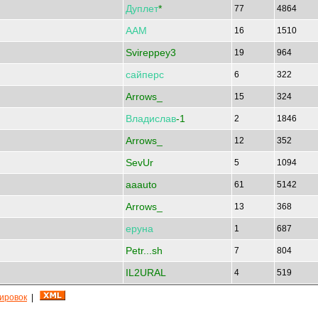
Дуплет
*
77
4864
ААМ
16
1510
Svireppey3
19
964
сайперс
6
322
Arrows_
15
324
Владислав
-1
2
1846
Arrows_
12
352
SevUr
5
1094
aaauto
61
5142
Arrows_
13
368
еруна
1
687
Petr...sh
7
804
IL2URAL
4
519
кировок
|