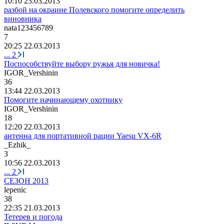
10:10 23.03.2013
разбой на окраине Полевского помогите определить
виновника
nata123456789
7
20:25 22.03.2013
...
2
Поспособствуйте выбору ружья для новичка!
IGOR_Vershinin
36
13:44 22.03.2013
Помогите начинающему охотнику
IGOR_Vershinin
18
12:20 22.03.2013
антенна для портативной рации Yaesu VX-6R
_Ezhik_
3
10:56 22.03.2013
...
2
СЕЗОН 2013
lepenic
38
22:35 21.03.2013
Тетерев и погода