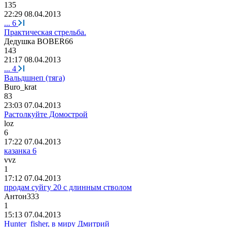
135
22:29 08.04.2013
...
6
Практическая стрельба.
Дедушка
BOBER66
143
21:17 08.04.2013
...
4
Вальдшнеп (тяга)
Buro_krat
83
23:03 07.04.2013
Растолкуйте Домострой
loz
6
17:22 07.04.2013
казанка 6
vvz
1
17:12 07.04.2013
продам суйгу 20 с длинным стволом
Антон
333
1
15:13 07.04.2013
Hunter_fisher, в миру Дмитрий