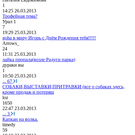
1
14:25 26.03.2013
Трофейная тема?
Урал
1
7
19:29 25.03.2013
goha в миру Игорь с Днём Рождения тебя!!!!!
Arrows_
24
11:31 25.03.2013
лайка пропала(возле Радуги парка)
дураки
вы
1
10:50 25.03.2013
...
67
СОБАКИ,ВЫСТАВКИ,ПРИТРАВКИ (все о собаках здесь,
кроме продаж и потеряш
loz
1650
22:47 23.03.2013
...
3
Капкан на волка.
timedy
59