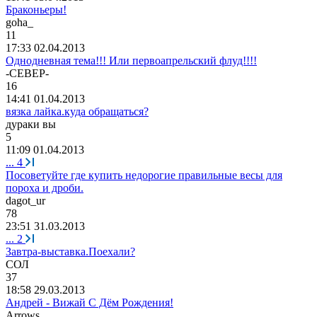
Браконьеры!
goha_
11
17:33 02.04.2013
Однодневная тема!!! Или первоапрельский флуд!!!!
-
СЕВЕР
-
16
14:41 01.04.2013
вязка лайка.куда обращаться?
дураки
вы
5
11:09 01.04.2013
...
4
Посоветуйте где купить недорогие правильные весы для
пороха и дроби.
dagot_ur
78
23:51 31.03.2013
...
2
Завтра-выставка.Поехали?
C
ОЛ
37
18:58 29.03.2013
Андрей - Вижай С Дём Рождения!
Arrows_