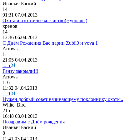
Иваныч
Баский
14
01:31 07.04.2013
Охота и охотничье хозяйство(журналы)
хренов
14
13:36 06.04.2013
С Днём Рождения Вас парни Zubil0 и vova 1
Arrows_
11
21:05 04.04.2013
...
5
Ганзу закрыли!!!
Arrows_
116
11:32 04.04.2013
...
9
Нужен добрый совет начинающему поклоннику охоты..
White_Bird
215
16:48 03.04.2013
Поздравим с Днём рождения
Иваныч
Баский
8
11:41 03.04.2013