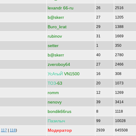
lexandr 66-ru
26
2516
b@skerr
27
1205
Buro_krat
29
1388
rubinov
31
1669
setter
1
350
b@skerr
40
2780
zveroboy64
27
2466
УсАтыЙ
VN1500
16
308
ТОЗ
-63
20
1073
romm
12
1269
nenovy
39
3414
bondik66rus
8
1118
Пазилыч
99
10028
Модератор
|
117
|
118
)
2939
645508