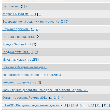
Патронташ
(
1
|
2
)
вопрос к бывалым..))
(
1
|
2
)
Возвращение на родину и мини отчетик
(
1
|
2
)
Случай с оружием.
(
1
|
2
)
Натаска и передержка.
Вроде с 3-го, не?
(
1
|
2
)
Госдума отменяет
(
1
|
2
)
Михаила, Ньюмэна с ДР!!!!
Есть кто в Исецкое на вальда?
Запрос на востребованность стрельбища
похоже отохотились
(
1
|
2
)
новый приказ департамента о делении области на районы.
Открытие весенней охоты 2011
(
1
|
2
|
3
|
4
)
БАРАХОЛКА (купи-продай только здесь)
(
1
|
2
|
3
|
4
|
5
| .... |
114
|
115
|
116