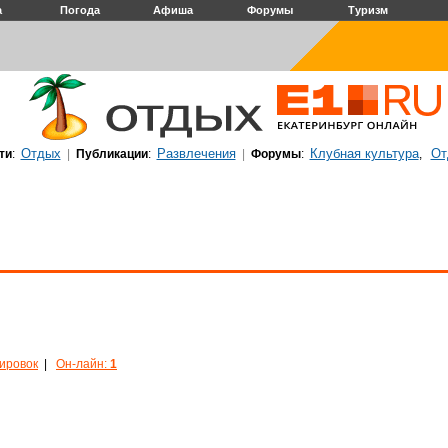
а
Погода
Афиша
Форумы
Туризм
Отдых
Развлечения
Клубная культура
От
ти
:
|
Публикации
:
|
Форумы
:
,
кировок
|
Он-лайн:
1