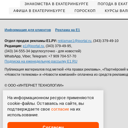
ЗНАКОМСТВА В ЕКАТЕРИНБУРГЕ
ПОГОДА В ЕКА
АФИША В ЕКАТЕРИНБУРГЕ
ГОРОСКОП
КУРСЫ ВАЛ
Информация для клиентов
Реклама на Е1
Отдел продаж рекламы Е1.РУ:
reklamae1@iportal.ru
, (343) 379-49-10
Редакция:
e1@iportal.ru
, (343) 379-49-95,
(343) 34-555-34 (круглосуточно - для новостей)
WhatsApp, Viber, Telegram: +7 909 704-57-70
Подписка на еженедельную рассылку E1.RU
Публикация материалов под меткой «На правах рекламы», «Партнёрский 
«Новости телекома» и «Новости компаний» оплачена из средств рекламо
© ООО «ИНТЕРНЕТ ТЕХНОЛОГИИ»
На информационном ресурсе применяются
cookie-файлы. Оставаясь на сайте, вы
подтверждаете свое
согласие
на их
использование.
Согласен