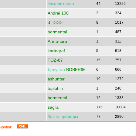
самаритянин
44
13226
Andrei 100
2
334
d. DDD
8
1017
bormental
1
487
Arma-tura
1
311
kartograf
5
618
TOZ-87
15
757
Дедушка
BOBER66
6
666
ashunter
19
1272
tepluhin
1
240
bormental
12
1333
sagra
176
10004
Закон
природы
77
2890
кировок
|