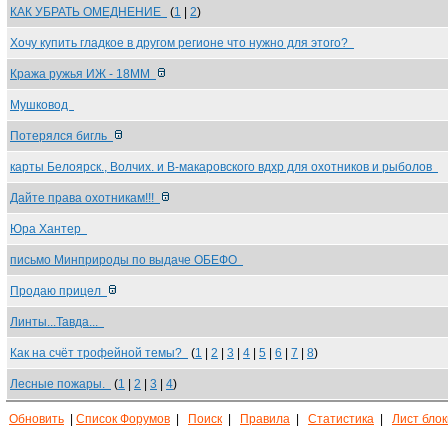
КАК УБРАТЬ ОМЕДНЕНИЕ
(
1
|
2
)
Хочу купить гладкое в другом регионе что нужно для этого?
Кража ружья ИЖ - 18ММ
Мушковод
Потерялся бигль
карты Белоярск., Волчих. и В-макаровского вдхр для охотников и рыболов
Дайте права охотникам!!!
Юра Хантер
письмо Минприроды по выдаче ОБЕФО
Продаю прицел
Линты...Тавда...
Как на счёт трофейной темы?
(
1
|
2
|
3
|
4
|
5
|
6
|
7
|
8
)
Лесные пожары.
(
1
|
2
|
3
|
4
)
Обновить
|
Список Форумов
|
Поиск
|
Правила
|
Статистика
|
Лист бло