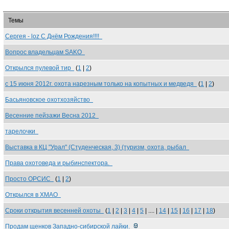
Темы
Сергея - loz С Днём Рождения!!!!
Вопрос владельцам SAKO
Открылся пулевой тир
(
1
|
2
)
с 15 июня 2012г. охота нарезным только на копытных и медведя
(
1
|
2
)
Басьяновское охотхозяйство
Весенние пейзажи Весна 2012
тарелочки
Выставка в КЦ "Урал" (Студенческая, 3) (туризм, охота, рыбал
Права охотоведа и рыбинспектора.
Просто ОРСИС
(
1
|
2
)
Открылся в ХМАО
Сроки открытия весенней охоты
(
1
|
2
|
3
|
4
|
5
| .... |
14
|
15
|
16
|
17
|
18
)
Продам щенков Западно-сибирской лайки.