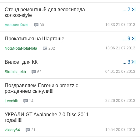
Стенд ремонтный для велосипеда -
...
2
колхоз-style
16:33 21.07.2013
мальчик
Коля
30
Прокатиться на Шарташе
...
9
13:06 21.07.2013
NotaNotaNotaNota
202
Вилсет для КК
...
3
04:01 21.07.2013
Strobist_ekb
62
Поздравляем Евгению breezz с
рождением сынули!!!
22:26 20.07.2013
Levchik
14
УКРАЛИ GT Avalanche 2.0 Disc 2011
года!!!!!!
19:54 20.07.2013
viktory64
21