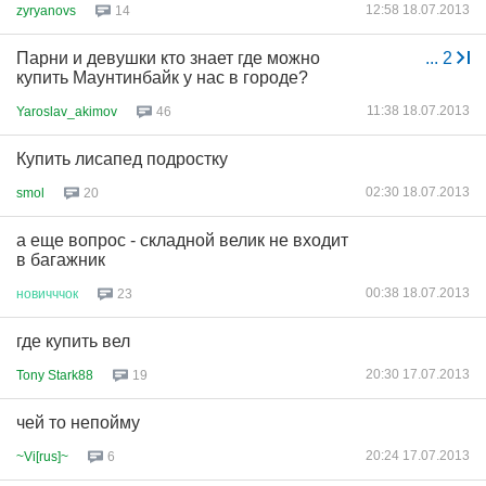
12:58 18.07.2013
zyryanovs
14
Парни и девушки кто знает где можно
...
2
купить Маунтинбайк у нас в городе?
11:38 18.07.2013
Yaroslav_akimov
46
Купить лисапед подростку
02:30 18.07.2013
smol
20
а еще вопрос - складной велик не входит
в багажник
00:38 18.07.2013
новичччок
23
где купить вел
20:30 17.07.2013
Tony Stark88
19
чей то непойму
20:24 17.07.2013
~Vi[rus]~
6