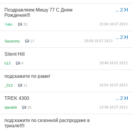
Поздравляем Мишу 77 С Днем
...
2
Рождения!!!
23:04 18.07.2013
Ум
k
а
35
...
2
20:09 18.07.2013
Saxarony
27
Silent Hill
19:48 18.07.2013
n13
9
подскажите по раме!
14:54 18.07.2013
_013
11
TREK 4300
...
2
13:38 18.07.2013
starski9
35
подскажите по сезонной распродаже в
триале!!!!