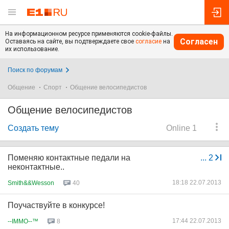
На информационном ресурсе применяются cookie-файлы.
Согласен
Оставаясь на сайте, вы подтверждаете свое
согласие
на
их использование.
Поиск по форумам
Общение
Спорт
Общение велосипедистов
Общение велосипедистов
Создать тему
Online 1
Поменяю контактные педали на
...
2
неконтактные..
18:18 22.07.2013
Smith&&Wesson
40
Поучаствуйте в конкурсе!
17:44 22.07.2013
--IMMO--™
8