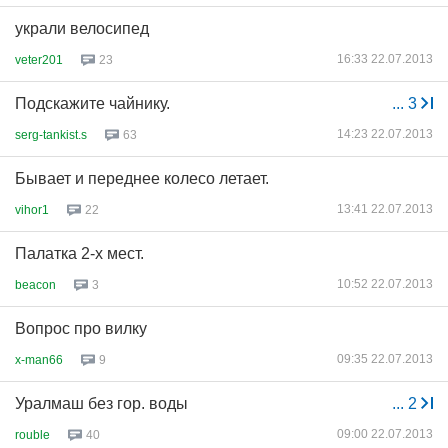
украли велосипед
16:33 22.07.2013
veter201
23
Подскажите чайнику.
...
3
14:23 22.07.2013
serg-tankist.s
63
Бывает и переднее колесо летает.
13:41 22.07.2013
vihor1
22
Палатка 2-х мест.
10:52 22.07.2013
beacon
3
Вопрос про вилку
09:35 22.07.2013
x-man66
9
Уралмаш без гор. воды
...
2
09:00 22.07.2013
rouble
40