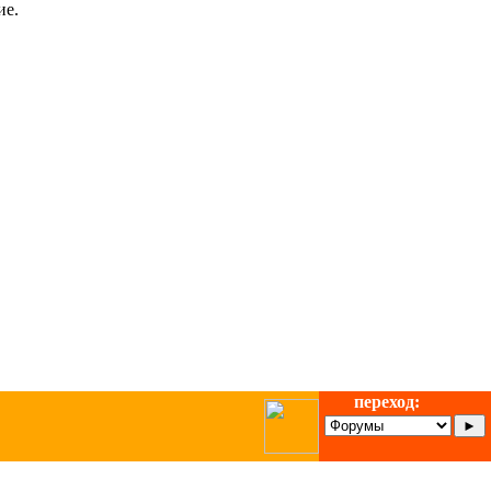
ие.
переход: