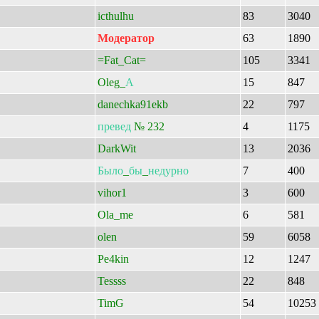
icthulhu
83
3040
Модератор
63
1890
=Fat_Cat=
105
3341
Oleg_
А
15
847
danechka91ekb
22
797
превед
№ 232
4
1175
DarkWit
13
2036
Было
_
бы
_
недурно
7
400
vihor1
3
600
Ola_me
6
581
olen
59
6058
Pe4kin
12
1247
Tessss
22
848
TimG
54
10253