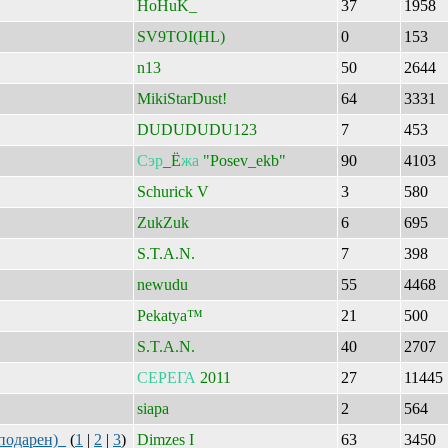
HoHuK_
37
1958
SV9TOI(HL)
0
153
n13
50
2644
MikiStarDust!
64
3331
DUDUDUDU123
7
453
Сэр
_Ё
жа
"Posev_ekb"
90
4103
Schurick V
3
580
ZukZuk
6
695
S.T.A.N.
7
398
newudu
55
4468
Pekatya™
21
500
S.T.A.N.
40
2707
СЕРЕГА
2011
27
11445
siapa
2
564
 подарен)
(
1
|
2
|
3
)
Dimzes I
63
3450