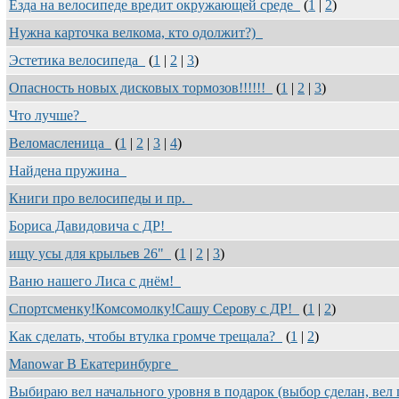
Езда на велосипеде вредит окружающей среде
(
1
|
2
)
Нужна карточка велкома, кто одолжит?)
Эстетика велосипеда
(
1
|
2
|
3
)
Опасность новых дисковых тормозов!!!!!!
(
1
|
2
|
3
)
Что лучше?
Веломасленица
(
1
|
2
|
3
|
4
)
Найдена пружина
Книги про велосипеды и пр.
Бориса Давидовича с ДР!
ищу усы для крыльев 26"
(
1
|
2
|
3
)
Ваню нашего Лиса с днём!
Спортсменку!Комсомолку!Сашу Серову с ДР!
(
1
|
2
)
Как сделать, чтобы втулка громче трещала?
(
1
|
2
)
Manowar В Екатеринбурге
Выбираю вел начального уровня в подарок (выбор сделан, вел