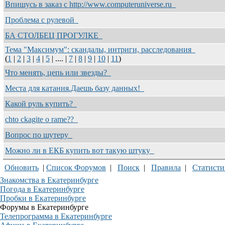
Впишусь в заказ с http://www.computeruniverse.ru
Проблема с рулевой
БА СТОЛБЕЦ ПРОГУЛКЕ
Тема "Максимум": скандалы, интриги, расследования
(
1
|
2
|
3
|
4
|
5
| .... |
7
|
8
|
9
|
10
|
11
)
Что менять, цепь или звезды?
Места для катания.Даешь базу данных!
Какой руль купить?
chto ckagite o rame??
Вопрос по шутеру
Можно ли в ЕКБ купить вот такую штуку
Обновить
|
Список Форумов
|
Поиск
|
Правила
|
Статисти
Знакомства в Екатеринбурге
Погода в Екатеринбурге
Пробки в Екатеринбурге
Форумы в Екатеринбурге
Телепрограмма в Екатеринбурге