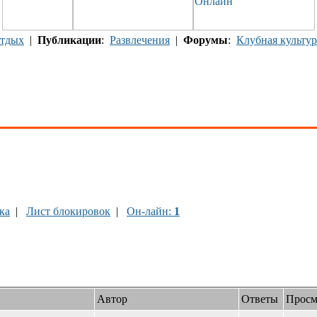
тдых
|
Публикации
:
Развлечения
|
Форумы
:
Клубная культур
ка
|
Лист блокировок
|
Он-лайн:
1
Автор
Ответы
Просм