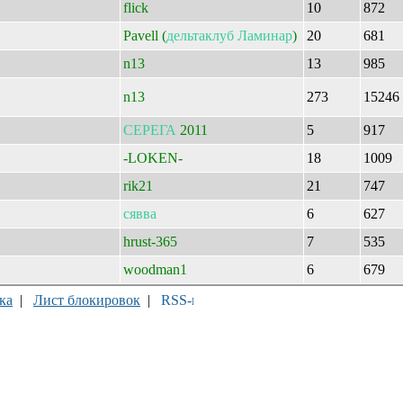
flick
10
872
Pavell (
дельтаклуб
Ламинар
)
20
681
n13
13
985
n13
273
15246
СЕРЕГА
2011
5
917
-LOKEN-
18
1009
rik21
21
747
сявва
6
627
hrust-365
7
535
woodman1
6
679
ка
|
Лист блокировок
|