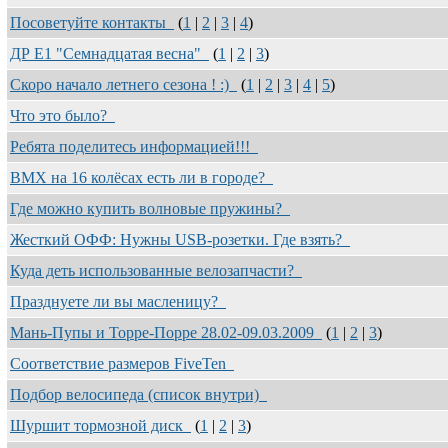
Посоветуйте контакты
(
1
|
2
|
3
|
4
)
ДР Е1 "Семнадцатая весна"
(
1
|
2
|
3
)
Скоро начало летнего сезона ! :)
(
1
|
2
|
3
|
4
|
5
)
Что это было?
Ребята поделитесь информацией!!!
BMX на 16 колёсах есть ли в городе?
Где можно купить волновые пружины?
Жесткий ОФФ: Нужны USB-розетки. Где взять?
Куда деть использованные велозапчасти?
Празднуете ли вы масленицу?
Мань-Пупы и Торре-Порре 28.02-09.03.2009
(
1
|
2
|
3
)
Соответствие размеров FiveTen
Подбор велосипеда (список внутри)
Шуршит тормозной диск
(
1
|
2
|
3
)