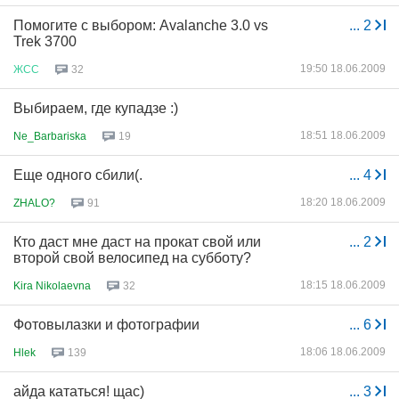
Помогите с выбором: Avalanche 3.0 vs
...
2
Trek 3700
19:50 18.06.2009
ЖСС
32
Выбираем, где купадзе :)
18:51 18.06.2009
Ne_Barbariska
19
Еще одного сбили(.
...
4
18:20 18.06.2009
ZHALO?
91
Кто даст мне даст на прокат свой или
...
2
второй свой велосипед на субботу?
18:15 18.06.2009
Kira Nikolaevna
32
Фотовылазки и фотографии
...
6
18:06 18.06.2009
Hlek
139
айда кататься! щас)
...
3