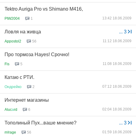
Tektro Auriga Pro vs Shimano M416,
13:42 18.06.2009
PIW2004
1
Ловля на живца
...
3
11:12 18.06.2009
Appostol2
56
Про тормоза Hayes! Срочно!
11:08 18.06.2009
Fis
5
Катаю с РТИ.
07:12 18.06.2009
Ондрейко
2
Интернет магазины
02:04 18.06.2009
Aluc
а
rd
6
Тополиный Пух...ваше мнение?
...
3
01:59 18.06.2009
m!rage
56