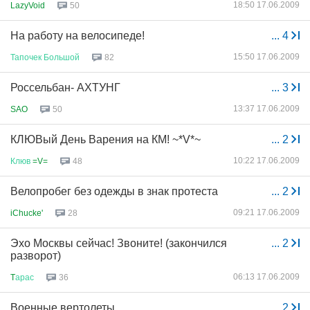
18:50 17.06.2009
LazyVoid
50
На работу на велосипеде!
...
4
15:50 17.06.2009
Тапочек
Большой
82
Россельбан- АХТУНГ
...
3
13:37 17.06.2009
SAO
50
КЛЮВый День Варения на КМ! ~*V*~
...
2
10:22 17.06.2009
Клюв
=V=
48
Велопробег без одежды в знак протеста
...
2
09:21 17.06.2009
iChucke'
28
Эхо Москвы сейчас! Звоните! (закончился
...
2
разворот)
06:13 17.06.2009
T
арас
36
Военные вертолеты
...
2