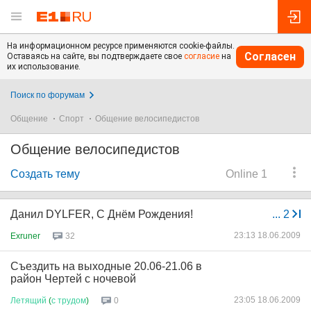
На информационном ресурсе применяются cookie-файлы.
Согласен
Оставаясь на сайте, вы подтверждаете свое
согласие
на
их использование.
Поиск по форумам
Общение
Спорт
Общение велосипедистов
Общение велосипедистов
Создать тему
Online 1
Данил DYLFER, С Днём Рождения!
...
2
23:13 18.06.2009
Exruner
32
Съездить на выходные 20.06-21.06 в
район Чертей с ночевой
23:05 18.06.2009
Летящий
(
с
трудом
)
0