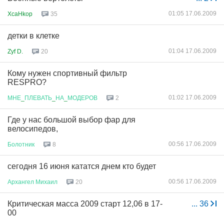
01:05 17.06.2009
XcaHkop
35
детки в клетке
01:04 17.06.2009
Zyf D.
20
Кому нужен спортивный фильтр
RESPRO?
01:02 17.06.2009
МНЕ
_
ПЛЕВАТЬ
_
НА
_
МОДЕРОВ
2
Где у нас большой выбор фар для
велосипедов,
00:56 17.06.2009
Болотник
8
сегодня 16 июня кататся днем кто будет
00:56 17.06.2009
Архангел
Михаил
20
Критическая масса 2009 старт 12,06 в 17-
...
36
00