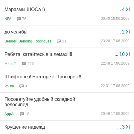
Маразмы ШОСа :)
...
4
00:40 18.06.2009
NFA
76
до челябы
...
2
23:20 17.06.2009
Bender_Bending_Rodriguez
31
Ребята, катайтесь в шлемах!!!!
...
10
22:48 17.06.2009
Мисс
Т
.
226
Штифторез! Болторез!! Тросорез!!!
22:31 17.06.2009
Vol'ka
8
Посоветуйте удобный складной
велосипед
20:49 17.06.2009
AppAl
18
Крушение надежд
...
3