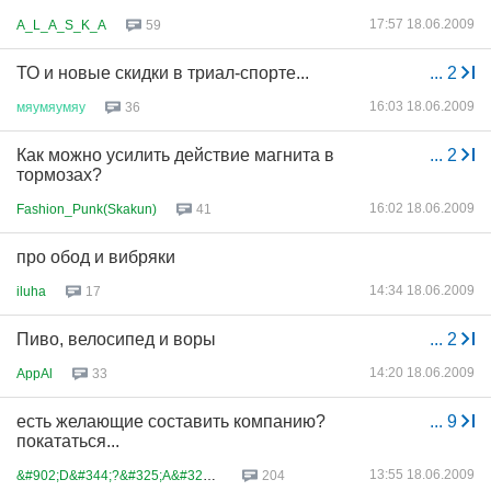
17:57 18.06.2009
A_L_A_S_K_A
59
ТО и новые скидки в триал-спорте...
...
2
16:03 18.06.2009
мяумяумяу
36
Как можно усилить действие магнита в
...
2
тормозах?
16:02 18.06.2009
Fashion_Punk(Skakun)
41
про обод и вибряки
14:34 18.06.2009
iluha
17
Пиво, велосипед и воры
...
2
14:20 18.06.2009
AppAl
33
есть желающие составить компанию?
...
9
покататься...
13:55 18.06.2009
&#902;D&#344;?&#325;A&#321;iN
204