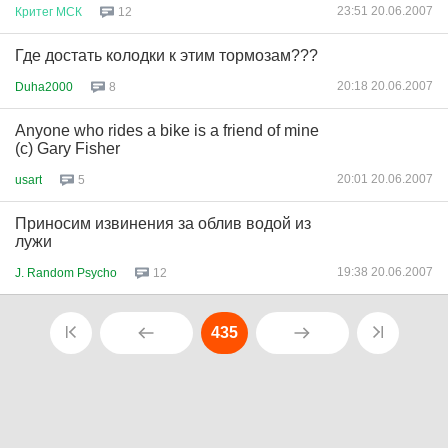
23:51 20.06.2007
Критег
МСК
12
Где достать колодки к этим тормозам???
20:18 20.06.2007
Duha2000
8
Anyone who rides a bike is a friend of mine
(c) Gary Fisher
20:01 20.06.2007
usart
5
Приносим извинения за облив водой из
лужи
19:38 20.06.2007
J. Random Psycho
12
435