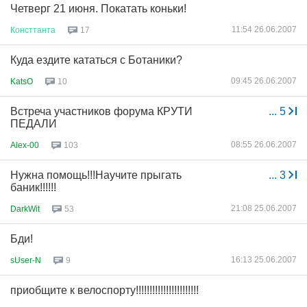
Четверг 21 июня. Покатать коньки!
11:54 26.06.2007
Консттанта
17
Куда ездите кататься с Ботаники?
09:45 26.06.2007
KatsO
10
Встреча участников форума КРУТИ
...
5
ПЕДАЛИ
08:55 26.06.2007
Alex-00
103
Нужна помощь!!!Научите прыгать
...
3
баник!!!!!!
21:08 25.06.2007
DarkWit
53
Бди!
16:13 25.06.2007
sUser-N
9
приобщите к велоспорту!!!!!!!!!!!!!!!!!!!!!!!