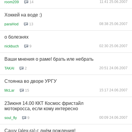
11:41 25.06.2007
room209
14
Хоккей на воде :)
08:38 25.06.2007
paraHod
13
о болезнях
02:30 25.06.2007
nickbuch
9
Ваши мнения о раме! брать иле небрать
20:51 24.06.2007
TAKAI
2
Стоянка во дворе УРГУ
15:17 24.06.2007
McLar
15
23июня 14.00 ККТ Космос фристайл
мотокросса, если кому интересно
00:09 24.06.2007
soul_fly
9
Сашу (alex-ra) с днём рождения!