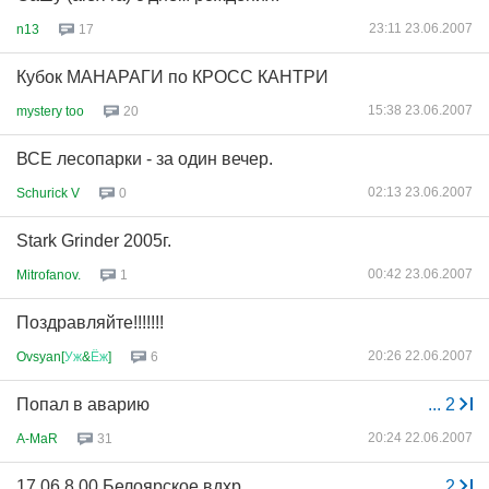
23:11 23.06.2007
n13
17
Кубок МАНАРАГИ по КРОСС КАНТРИ
15:38 23.06.2007
mystery too
20
ВСЕ лесопарки - за один вечер.
02:13 23.06.2007
Schurick V
0
Stark Grinder 2005г.
00:42 23.06.2007
Mitrofanov.
1
Поздравляйте!!!!!!!
20:26 22.06.2007
Ovsyan[
Уж
&
Ёж
]
6
Попал в аварию
...
2
20:24 22.06.2007
A-MaR
31
17.06 8.00 Белоярское вдхр
...
2