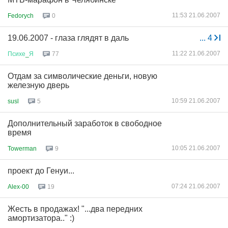
11:53 21.06.2007
Fedorych
0
19.06.2007 - глаза глядят в даль
...
4
11:22 21.06.2007
Психе
_
Я
77
Отдам за символические деньги, новую
железную дверь
10:59 21.06.2007
susl
5
Дополнительный заработок в свободное
время
10:05 21.06.2007
Towerman
9
проект до Генуи...
07:24 21.06.2007
Alex-00
19
Жесть в продажах! "...два передних
амортизатора.." :)