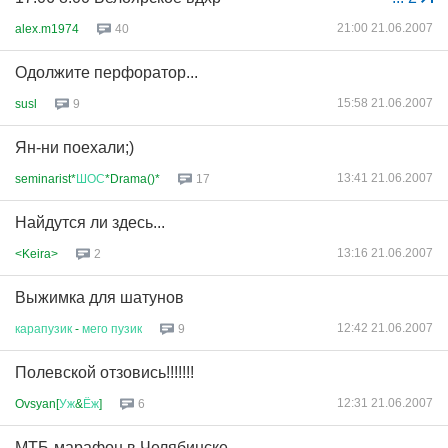
21:00 21.06.2007
alex.m1974
40
Одолжите перфоратор...
15:58 21.06.2007
susl
9
Ян-ни поехали;)
13:41 21.06.2007
seminarist*
ШОС
*Drama()*
17
Найдутся ли здесь...
13:16 21.06.2007
<Keira>
2
Выжимка для шатунов
12:42 21.06.2007
карапузик
-
мего
пузик
9
Полевской отзовись!!!!!!!
12:31 21.06.2007
Ovsyan[
Уж
&
Ёж
]
6
МТБ-марафон в Челябинске