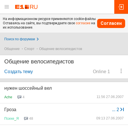
На информационном ресурсе применяются cookie-файлы.
Согласен
Оставаясь на сайте, вы подтверждаете свое
согласие
на
их использование.
Поиск по форумам
Общение
Спорт
Общение велосипедистов
Общение велосипедистов
Создать тему
Online 1
нужен шоссейный вел
11:56 27.06.2007
Ache
4
Гроза
...
2
09:13 27.06.2007
Психе
_
Я
48