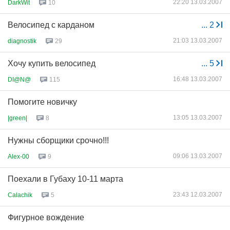
22:20 13.03.2007
DarkWit
10
Велосипед с карданом
...
2
21:03 13.03.2007
diagnostik
29
Хочу купить велосипед
...
5
16:48 13.03.2007
DI@N@
115
Помогите новичку
13:05 13.03.2007
|green|
8
Нужны сборщики срочно!!!
09:06 13.03.2007
Alex-00
9
Поехали в Губаху 10-11 марта
23:43 12.03.2007
Calachik
5
Фигурное вождение