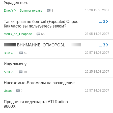
Украден вел.
10:28 15.03.2007
Zme
у
Y™ _ Summer release
8
Танки грязи не боятся! (+updated Опрос
...
3
Как часто вы пользуетесь велом?
23:05 14.03.2007
Medik_na_Lisapede
65
!!!!!!!!!!!! ВНИМАНИЕ, ОТМОРОЗЬ ! !!!!!!!!!!!!
...
3
22:57 14.03.2007
Blue GT
52
Ищу замену....
22:25 14.03.2007
Alex-00
19
Насекомые-Богомолы на разведение
12:57 14.03.2007
Ustas
9
Продается видеокарта ATI Radion
9800XT