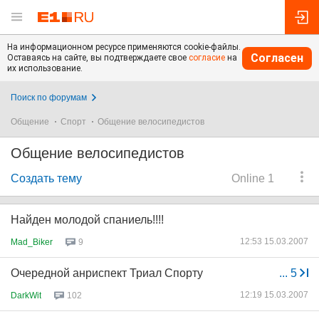
На информационном ресурсе применяются cookie-файлы.
Согласен
Оставаясь на сайте, вы подтверждаете свое
согласие
на
их использование.
Поиск по форумам
Общение
Спорт
Общение велосипедистов
Общение велосипедистов
Создать тему
Online 1
Найден молодой спаниель!!!!
12:53 15.03.2007
Mad_Biker
9
Очередной анриспект Триал Спорту
...
5
12:19 15.03.2007
DarkWit
102