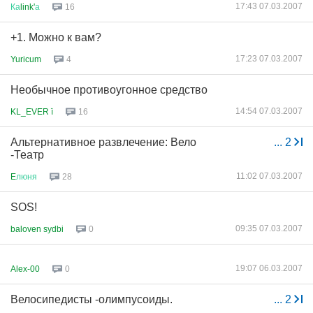
17:43 07.03.2007
Ка
link'
а
16
+1. Можно к вам?
17:23 07.03.2007
Yuricum
4
Необычное противоугонное средство
14:54 07.03.2007
KL_EVER ї
16
Альтернативное развлечение: Вело
...
2
-Театр
11:02 07.03.2007
E
люня
28
SOS!
09:35 07.03.2007
baloven sydbi
0
19:07 06.03.2007
Alex-00
0
Велосипедисты -олимпусоиды.
...
2