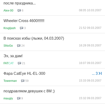
после праздника...
08:05 10.03.2007
Alex-00
6
Wheeler Cross 4600!!!!!!!
21:52 09.03.2007
Krugljash
3
В поисках избы (лыжи, 04.03.2007)
16:28 09.03.2007
SNoGo
24
Эх, за дам!
16:07 09.03.2007
FAT
САТ
21
Фара CatEye HL-EL-300
...
3
15:33 09.03.2007
Towerman
59
поздравляем девушек с 8М ;)
15:32 09.03.2007
maugly
9