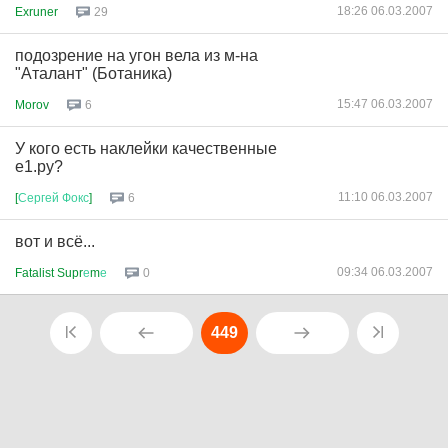
18:26 06.03.2007
Exruner
29
подозрение на угон вела из м-на
"Аталант" (Ботаника)
15:47 06.03.2007
Morov
6
У кого есть наклейки качественные
е1.ру?
11:10 06.03.2007
[
Сергей
Фокс
]
6
вот и всё...
09:34 06.03.2007
Fatalist Supr
е
m
е
0
449