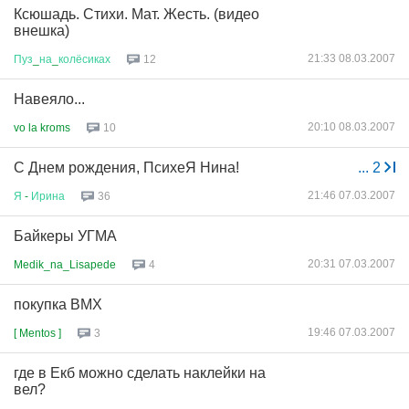
Ксюшадь. Стихи. Мат. Жесть. (видео
внешка)
21:33 08.03.2007
Пуз
_
на
_
колёсиках
12
Навеяло...
20:10 08.03.2007
vo la kroms
10
С Днем рождения, ПсихеЯ Нина!
...
2
21:46 07.03.2007
Я
-
Ирина
36
Байкеры УГМА
20:31 07.03.2007
Medik_na_Lisapede
4
покупка BMX
19:46 07.03.2007
[ Mentos ]
3
где в Екб можно сделать наклейки на
вел?