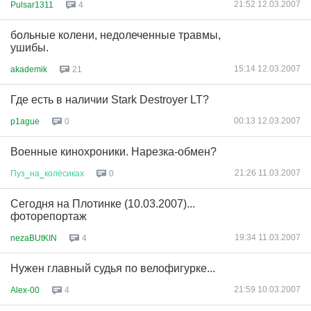
21:52 12.03.2007
Pulsar1311
4
больные колени, недолеченные травмы,
ушибы.
15:14 12.03.2007
akademik
21
Где есть в наличии Stark Destroyer LT?
00:13 12.03.2007
p1ague
0
Военные кинохроники. Нарезка-обмен?
21:26 11.03.2007
Пуз
_
на
_
колёсиках
0
Сегодня на Плотинке (10.03.2007)...
фоторепортаж
19:34 11.03.2007
nezaBUtKIN
4
Нужен главный судья по велофигурке...
21:59 10.03.2007
Alex-00
4