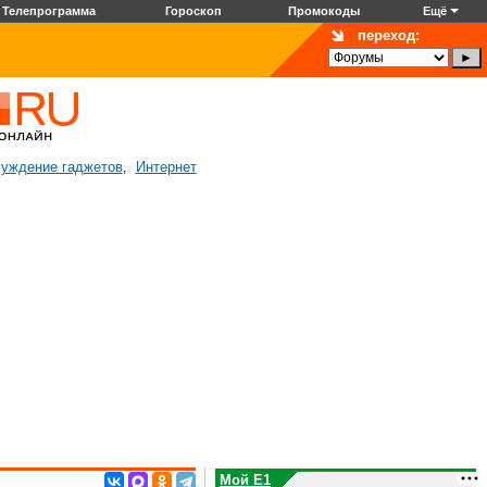
Телепрограмма
Гороскоп
Промокоды
Ещё
переход:
уждение гаджетов
Интернет
,
Мой E1