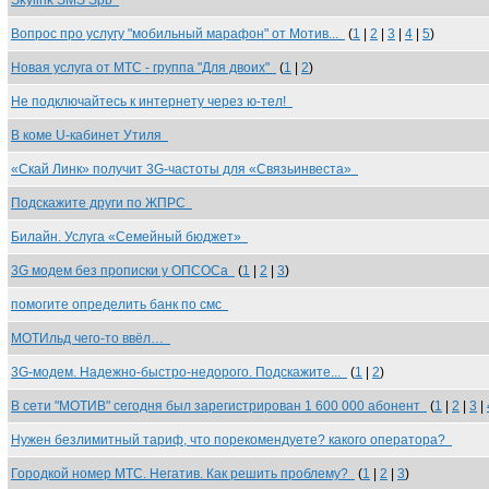
Skylink SMS Spb
Вопрос про услугу "мобильный марафон" от Мотив...
(
1
|
2
|
3
|
4
|
5
)
Новая услуга от МТС - группа "Для двоих"
(
1
|
2
)
Не подключайтесь к интернету через ю-тел!
В кoме U-кабинет Утиля
«Скай Линк» получит 3G-частоты для «Связьинвеста»
Подскажите други по ЖПРС
Билайн. Услуга «Семейный бюджет»
3G модем без прописки у ОПСОСа
(
1
|
2
|
3
)
помогите определить банк по смс
МОТИльд чего-то ввёл…
3G-модем. Надежно-быстро-недорого. Подскажите...
(
1
|
2
)
В сети "МОТИВ" сегодня был зарегистрирован 1 600 000 абонент
(
1
|
2
|
3
|
Нужен безлимитный тариф, что порекомендуете? какого оператора?
Городкой номер МТС. Негатив. Как решить проблему?
(
1
|
2
|
3
)