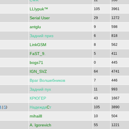
СФА
12
530
LLIypuk™
105
3961
Serial User
29
1272
antglu
9
598
Задний
приз
6
818
LinkGSM
8
562
FaST_9.
5
411
bogs71
0
445
IGN_SVZ
64
4741
Враг
Волшебников
7
446
Задний
пух
11
993
КРЮГЕР
43
1667
Надежда
C
т
4
|
5
)
105
3890
mihailll
10
504
A. Igorevich
55
1221