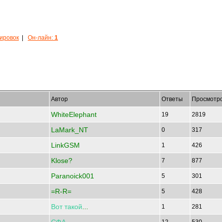
кировок
|
Он-лайн:
1
Автор
Ответы
Просмотр
WhiteElephant
19
2819
LaMark_NT
0
317
LinkGSM
1
426
Klose?
7
877
Paranoick001
5
301
=R-R=
5
428
Вот
такой
...
1
281