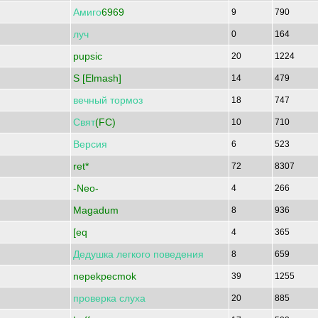
Амиго
6969
9
790
луч
0
164
pupsic
20
1224
S [Elmash]
14
479
вечный
тормоз
18
747
Свят
(FC)
10
710
Версия
6
523
ret*
72
8307
-Neo-
4
266
Magadum
8
936
[eq
4
365
Дедушка
легкого
поведения
8
659
nepekpecmok
39
1255
проверка
слуха
20
885