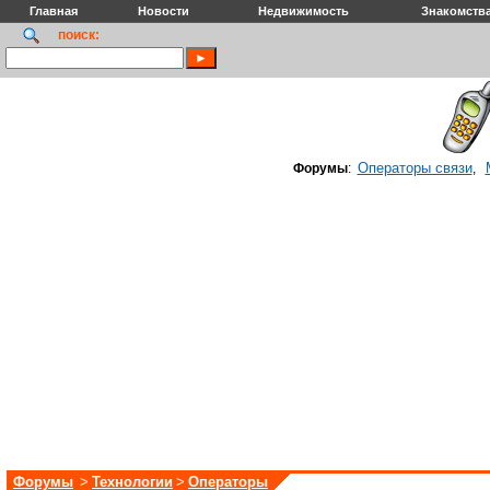
Главная
Новости
Недвижимость
Знакомств
поиск:
Операторы связи
Форумы
:
,
Форумы
>
Технологии
>
Операторы