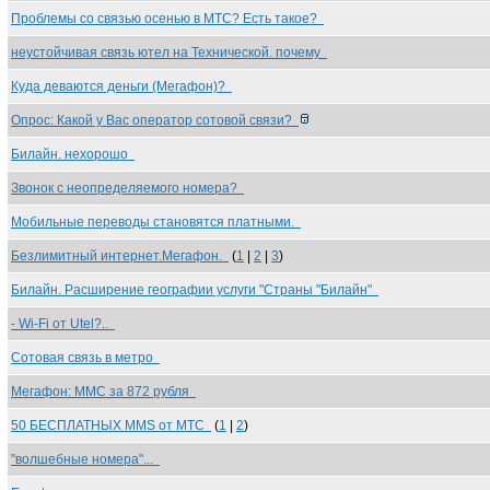
Проблемы со связью осенью в МТС? Есть такое?
неустойчивая связь ютел на Технической. почему
Куда деваются деньги (Мегафон)?
Опрос: Какой у Вас оператор сотовой связи?
Билайн. нехорошо
Звонок с неопределяемого номера?
Мобильные переводы становятся платными.
Безлимитный интернет.Мегафон.
(
1
|
2
|
3
)
Билайн. Расширение географии услуги "Страны "Билайн"
- Wi-Fi от Utel?..
Сотовая связь в метро
Мегафон: ММС за 872 рубля
50 БЕСПЛАТНЫХ MMS от МТС
(
1
|
2
)
"волшебные номера"...