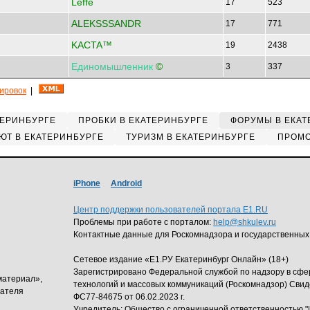
Leffe
17
523
ALEKSSSANDR
17
771
KACTA™
19
2438
Единомышленник
©
3
337
кировок
|
ТЕРИНБУРГЕ
ПРОБКИ В ЕКАТЕРИНБУРГЕ
ФОРУМЫ В ЕКАТ
ЮТ В ЕКАТЕРИНБУРГЕ
ТУРИЗМ В ЕКАТЕРИНБУРГЕ
ПРОМО
iPhone
Android
Центр поддержки пользователей портала E1.RU
Проблемы при работе с порталом:
help@shkulev.ru
Контактные данные для Роскомнадзора и государственных
Сетевое издание «Е1.РУ Екатеринбург Онлайн» (18+)
Зарегистрировано Федеральной службой по надзору в сф
материал»,
технологий и массовых коммуникаций (Роскомнадзор) Свид
дателя
ФС77-84675 от 06.02.2023 г.
Учредитель: Общество с ограниченной ответственность