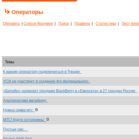
Операторы
Обновить
|
Список Форумов
|
Поиск
|
Правила
|
Статистика
|
Лист бло
Темы
К какому оператору подключиться в Турции
УСИ не участвует в создании 4го федерального
«Билайн» начинает продажи BlackBerry в «Евросети» в 27 городах России
Альтернатива мегафону
Нужна симка мтс
МТС! будте осторожны
Пустые смс...