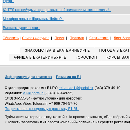
Egypt
Ю-ТЕЛ кто нибудь из представителей кампании может помочь!!!
Мегафон ловит в Шарм эль Шейхе?
Выставка услуг связи
Обновить
|
Список Форумов
|
Поиск
|
Правила
|
Статистика
|
Лист бло
ЗНАКОМСТВА В ЕКАТЕРИНБУРГЕ
ПОГОДА В ЕКА
АФИША В ЕКАТЕРИНБУРГЕ
ГОРОСКОП
КУРСЫ ВАЛ
Информация для клиентов
Реклама на Е1
Отдел продаж рекламы Е1.РУ:
reklamae1@iportal.ru
, (343) 379-49-10
Редакция:
e1@iportal.ru
, (343) 379-49-95,
(343) 34-555-34 (круглосуточно - для новостей)
WhatsApp, Viber, Telegram: +7 909 704-57-70
Подписка на еженедельную рассылку E1.RU
Публикация материалов под меткой «На правах рекламы», «Партнёрский 
«Новости телекома» и «Новости компаний» оплачена из средств рекламо