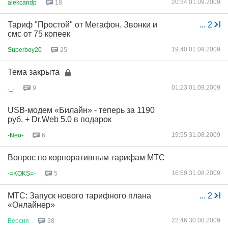
20:34 01.09.2009
alekcandp
18
Тариф "Простой" от Мегафон. Звонки и
...
2
смс от 75 копеек
19:40 01.09.2009
Superboy20
25
Тема закрыта
01:23 01.09.2009
._.
9
USB-модем «Билайн» - теперь за 1190
руб. + Dr.Web 5.0 в подарок
19:55 31.08.2009
-Neo-
6
Вопрос по корпоративным тарифам МТС
16:59 31.08.2009
-=KOKS=-
5
МТС: Запуск нового тарифного плана
...
2
«Онлайнер»
22:46 30.08.2009
Версия
38