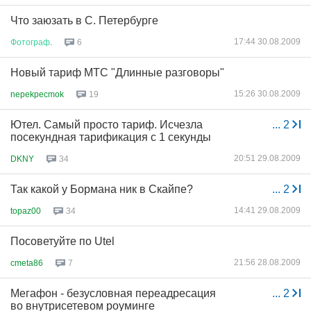
Что заюзать в С. Петербурге
17:44 30.08.2009
Фотограф
.
6
Новый тариф МТС "Длинные разговоры"
15:26 30.08.2009
nepekpecmok
19
Ютел. Самый просто тариф. Исчезла
...
2
посекундная тарификация с 1 секунды
20:51 29.08.2009
DKNY
34
Так какой у Бормана ник в Скайпе?
...
2
14:41 29.08.2009
topaz00
34
Посоветуйте по Utel
21:56 28.08.2009
cmeta86
7
Мегафон - безусловная переадресация
...
2
во внутрисетевом роуминге