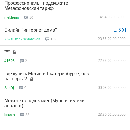
Профессионалы, подскажите
Мегафоновский тариф
14:54 03.09.2009
meklem
а
10
Билайн "интернет дома"
...
5
23:55 02.09.2009
Убить
всех
человеков
102
***
22:33 02.09.2009
41525
2
Где купить Мотив в Екатеринбурге, без
паспорта?
00:08 02.09.2009
SimDj
9
Может кто подскажет (Мультисим или
аналоги)
23:30 01.09.2009
lotusin
22