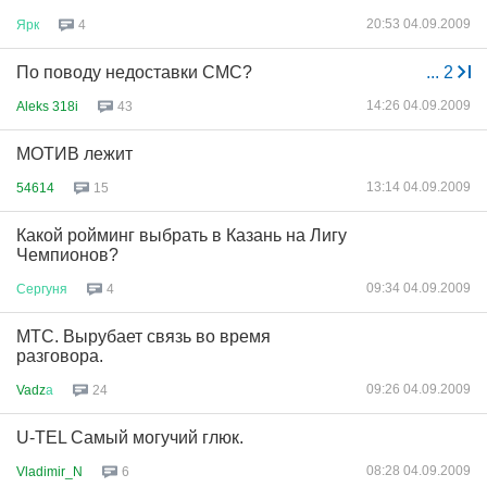
20:53 04.09.2009
Ярк
4
По поводу недоставки СМС?
...
2
14:26 04.09.2009
Aleks 318i
43
МОТИВ лежит
13:14 04.09.2009
54614
15
Какой ройминг выбрать в Казань на Лигу
Чемпионов?
09:34 04.09.2009
Сергуня
4
МТС. Вырубает связь во время
разговора.
09:26 04.09.2009
Vadz
а
24
U-TEL Самый могучий глюк.
08:28 04.09.2009
Vladimir_N
6