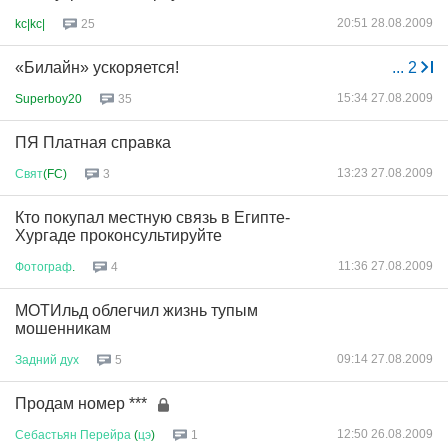
20:51 28.08.2009
kc|kc|
25
«Билайн» ускоряется!
...
2
15:34 27.08.2009
Superboy20
35
ПЯ Платная справка
13:23 27.08.2009
Свят
(FC)
3
Кто покупал местную связь в Египте-
Хургаде проконсультируйте
11:36 27.08.2009
Фотограф
.
4
МОТИльд облегчил жизнь тупым
мошенникам
09:14 27.08.2009
Задний
дух
5
Продам номер ***
12:50 26.08.2009
Себастьян
Перейра
(
цэ
)
1