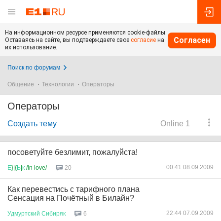
На информационном ресурсе применяются cookie-файлы.
Согласен
Оставаясь на сайте, вы подтверждаете свое
согласие
на
их использование.
Поиск по форумам
Общение
Технологии
Операторы
Операторы
Создать тему
Online 1
посоветуйте безлимит, пожалуйста!
00:41 08.09.2009
Е
}|{
Ь
|
к
/in love/
20
Как перевестись с тарифного плана
Сенсация на Почётный в Билайн?
22:44 07.09.2009
Удмуртский
Сибиряк
6