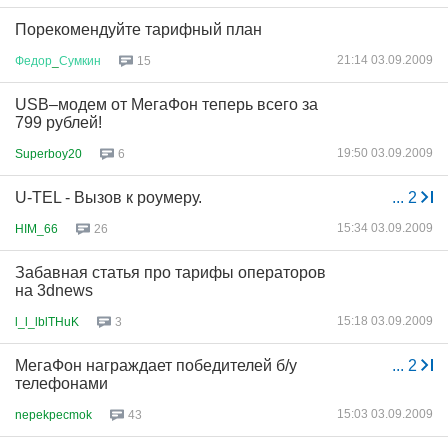
Порекомендуйте тарифный план
21:14 03.09.2009
Федор
_
Сумкин
15
USB–модем от МегаФон теперь всего за
799 рублей!
19:50 03.09.2009
Superboy20
6
U-TEL - Вызов к роумеру.
...
2
15:34 03.09.2009
HIM_66
26
Забавная статья про тарифы операторов
на 3dnews
15:18 03.09.2009
l_l_lblTHuK
3
МегаФон награждает победителей б/у
...
2
телефонами
15:03 03.09.2009
nepekpecmok
43