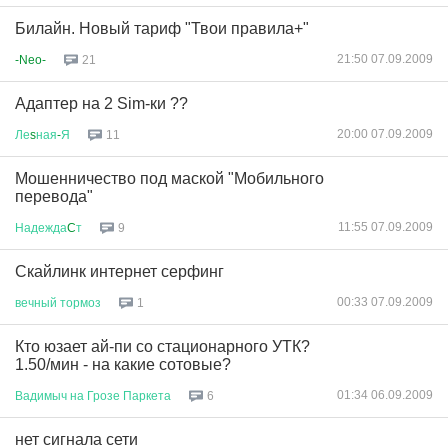
Билайн. Новый тариф "Твои правила+"
21:50 07.09.2009
-Neo-
21
Адаптер на 2 Sim-ки ??
20:00 07.09.2009
Ле
s
ная
-
Я
11
Мошенничество под маской "Мобильного
перевода"
11:55 07.09.2009
Надежда
C
т
9
Скайлинк интернет серфинг
00:33 07.09.2009
вечный
тормоз
1
Кто юзает ай-пи со стационарного УТК?
1.50/мин - на какие сотовые?
01:34 06.09.2009
Вадимыч
на
Грозе
Паркета
6
нет сигнала сети