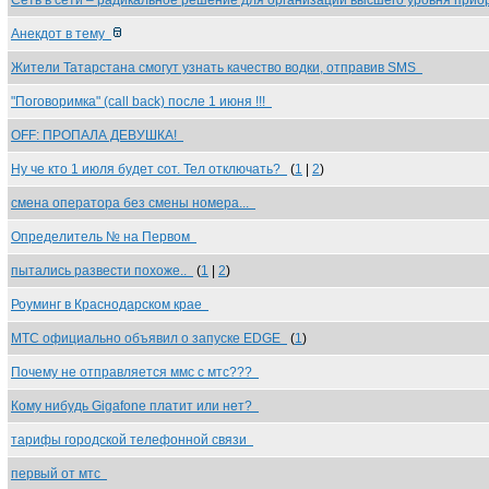
Сеть в сети – радикальное решение для организации высшего уровня при
Анекдот в тему
Жители Татарстана смогут узнать качество водки, отправив SMS
"Поговоримка" (call back) после 1 июня !!!
OFF: ПРОПАЛА ДЕВУШКА!
Ну че кто 1 июля будет сот. Тел отключать?
(
1
|
2
)
смена оператора без смены номера...
Определитель № на Первом
пытались развести похоже..
(
1
|
2
)
Роуминг в Краснодарском крае
МТС официально объявил о запуске EDGE
(
1
)
Почему не отправляется ммс с мтс???
Кому нибудь Gigafone платит или нет?
тарифы городской телефонной связи
первый от мтс