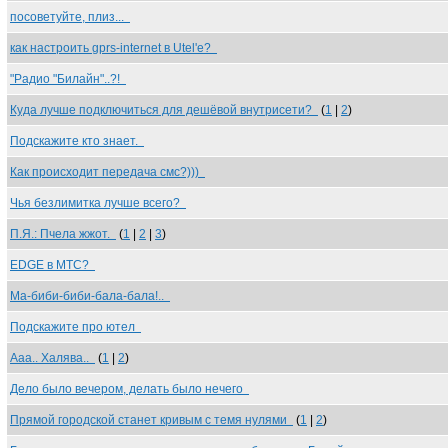
посоветуйте, плиз...
как настроить gprs-internet в Utel'e?
"Радио "Билайн"..?!
Куда лучше подключиться для дешёвой внутрисети?
(
1
|
2
)
Подскажите кто знает.
Как происходит передача смс?)))
Чья безлимитка лучше всего?
П.Я.: Пчела жжот.
(
1
|
2
|
3
)
EDGE в МТС?
Ма-биби-биби-бала-бала!..
Подскажите про ютел
Ааа.. Халява..
(
1
|
2
)
Дело было вечером, делать было нечего
Прямой городской станет кривым с темя нулями
(
1
|
2
)