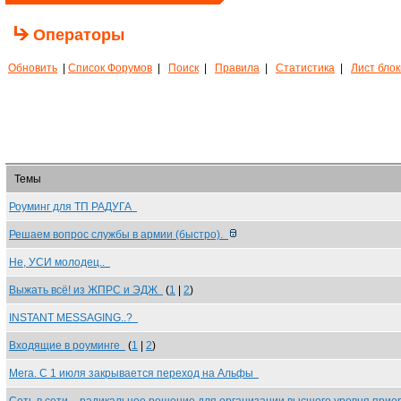
Операторы
Обновить
|
Список Форумов
|
Поиск
|
Правила
|
Статистика
|
Лист бло
Темы
Роуминг для ТП РАДУГА
Решаем вопрос службы в армии (быстро).
Не, УСИ молодец..
Выжать всё! из ЖПРС и ЭДЖ
(
1
|
2
)
INSTANT MESSAGING..?
Входящие в роуминге
(
1
|
2
)
Мега. С 1 июля закрывается переход на Альфы