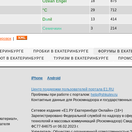
Ozean Engel
18
875
°C
29
712
D
а
nil
13
414
Семечкин
3
214
кировок
|
ТЕРИНБУРГЕ
ПРОБКИ В ЕКАТЕРИНБУРГЕ
ФОРУМЫ В ЕКАТ
ЮТ В ЕКАТЕРИНБУРГЕ
ТУРИЗМ В ЕКАТЕРИНБУРГЕ
ПРОМО
iPhone
Android
Центр поддержки пользователей портала E1.RU
Проблемы при работе с порталом:
help@shkulev.ru
Контактные данные для Роскомнадзора и государственных
Сетевое издание «Е1.РУ Екатеринбург Онлайн» (18+)
Зарегистрировано Федеральной службой по надзору в сф
материал»,
технологий и массовых коммуникаций (Роскомнадзор) Свид
дателя
ФС77-84675 от 06.02.2023 г.
Учредитель: Общество с ограниченной ответственность