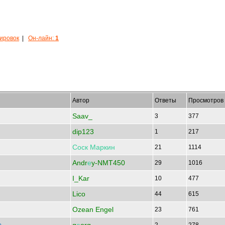
кировок
|
Он-лайн:
1
Автор
Ответы
Просмотров
Saav_
3
377
dip123
1
217
Соск
Маркин
21
1114
Andr
е
y-NMT450
29
1016
I_Kar
10
477
Lico
44
615
Ozean Engel
23
761