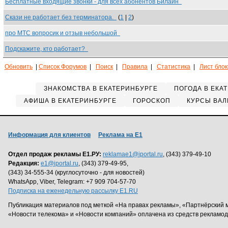
Бесплатные входящие звонки - для всех абонентов Билайн
Скази не работает без терминатора.
(
1
|
2
)
про МТС вопросик и отзыв небольшой
Подскажите, кто работает?
Обновить
|
Список Форумов
|
Поиск
|
Правила
|
Статистика
|
Лист бло
ЗНАКОМСТВА В ЕКАТЕРИНБУРГЕ
ПОГОДА В ЕКА
АФИША В ЕКАТЕРИНБУРГЕ
ГОРОСКОП
КУРСЫ ВАЛ
Информация для клиентов
Реклама на Е1
Отдел продаж рекламы Е1.РУ:
reklamae1@iportal.ru
, (343) 379-49-10
Редакция:
e1@iportal.ru
, (343) 379-49-95,
(343) 34-555-34 (круглосуточно - для новостей)
WhatsApp, Viber, Telegram: +7 909 704-57-70
Подписка на еженедельную рассылку E1.RU
Публикация материалов под меткой «На правах рекламы», «Партнёрский 
«Новости телекома» и «Новости компаний» оплачена из средств рекламо