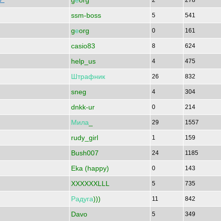
g
е
org
ор
2
278
ssm-boss
5
541
g
е
org
0
161
casio83
8
624
help_us
4
475
Штрафник
26
832
sneg
4
304
dnkk-ur
0
214
Мила
_
29
1557
rudy_girl
1
159
Bush007
24
1185
Eka (happy)
0
143
XXXXXXLLL
5
735
Радуга
)))
11
842
Davo
5
349