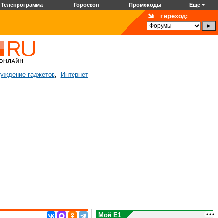
Телепрограмма
Гороскоп
Промокоды
Ещё
переход:
уждение гаджетов
Интернет
,
Мой E1