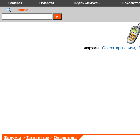
Главная
Новости
Недвижимость
Знакомств
поиск:
Операторы связи
Форумы
:
,
Форумы
>
Технологии
>
Операторы