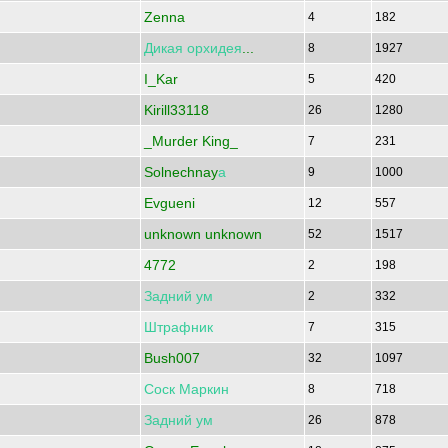
Zenna
4
182
Дикая
орхидея
...
8
1927
I_Kar
5
420
Kirill33118
26
1280
_Murder King_
7
231
Solnechnay
а
9
1000
Evgueni
12
557
unknown unknown
52
1517
4772
2
198
Задний
ум
2
332
Штрафник
7
315
Bush007
32
1097
Соск
Маркин
8
718
Задний
ум
26
878