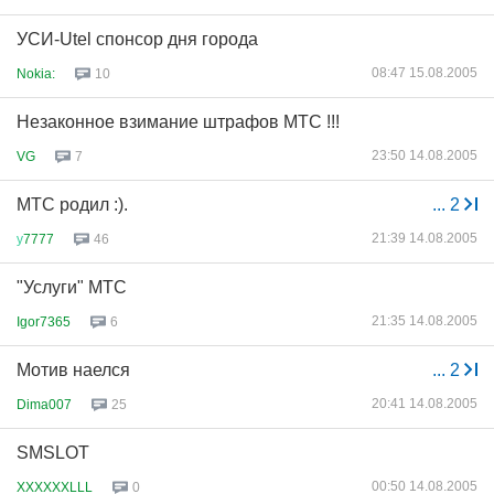
УСИ-Utel спонсор дня города
08:47 15.08.2005
Nokia:
10
Незаконное взимание штрафов МТС !!!
23:50 14.08.2005
VG
7
МТС родил :).
...
2
21:39 14.08.2005
у
7777
46
"Услуги" МТС
21:35 14.08.2005
Igor7365
6
Мотив наелся
...
2
20:41 14.08.2005
Dima007
25
SMSLOT
00:50 14.08.2005
XXXXXXLLL
0