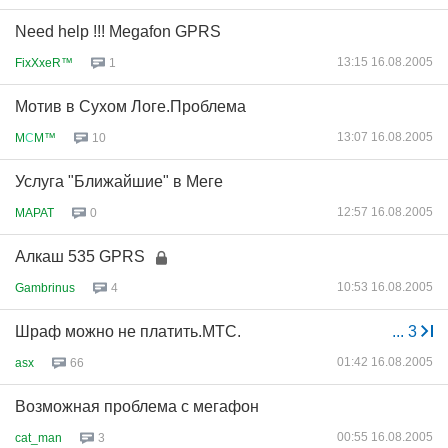
Need help !!! Megafon GPRS
13:15 16.08.2005
FixXxeR™
1
Мотив в Сухом Логе.Проблема
13:07 16.08.2005
M
С
M™
10
Услуга "Ближайшие" в Меге
12:57 16.08.2005
MAPAT
0
Алкаш 535 GPRS
10:53 16.08.2005
Gambrinus
4
Шраф можно не платить.МТС.
...
3
01:42 16.08.2005
asx
66
Возможная проблема с мегафон
00:55 16.08.2005
cat_man
3