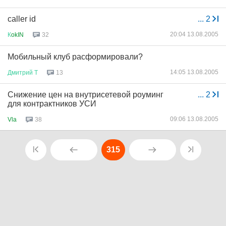
caller id
...
2
20:04 13.08.2005
К
okIN
32
Мобильный клуб расформировали?
14:05 13.08.2005
Дмитрий
Т
13
Снижение цен на внутрисетевой роуминг
...
2
для контрактников УСИ
09:06 13.08.2005
Vla
38
315