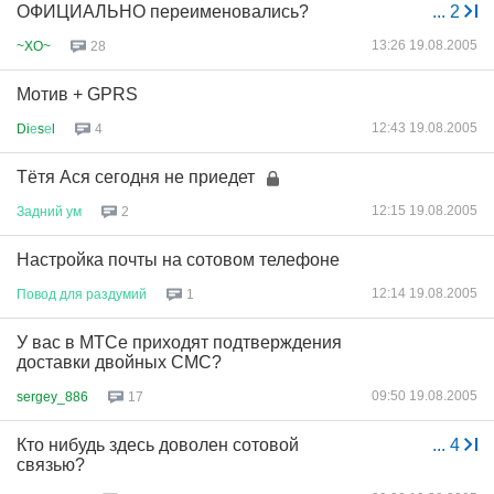
ОФИЦИАЛЬНО переименовались?
...
2
13:26 19.08.2005
~XO~
28
Мотив + GPRS
12:43 19.08.2005
Di
е
s
е
l
4
Тётя Ася сегодня не приедет
12:15 19.08.2005
Задний
ум
2
Настройка почты на сотовом телефоне
12:14 19.08.2005
Повод
для
раздумий
1
У вас в МТСе приходят подтверждения
доставки двойных СМС?
09:50 19.08.2005
sergey_886
17
Кто нибудь здесь доволен сотовой
...
4
связью?