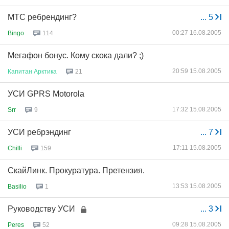
МТС ребрендинг?
...
5
00:27 16.08.2005
Bingo
114
Мегафон бонус. Кому скока дали? ;)
20:59 15.08.2005
Капитан
Арктика
21
УСИ GPRS Motorola
17:32 15.08.2005
Srr
9
УСИ ребрэндинг
...
7
17:11 15.08.2005
Chilli
159
СкайЛинк. Прокуратура. Претензия.
13:53 15.08.2005
Basilio
1
Руководству УСИ
...
3
09:28 15.08.2005
Peres
52