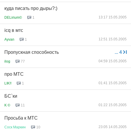
куда писать про дыры?:)
13:17 15.05.2005
DELirium©
1
icq в мтс
12:51 15.05.2005
Ayvan
1
Пропускная способность
...
4
04:59 15.05.2005
ilog
77
про МТС
01:41 15.05.2005
LIK!!
1
БС`ки
01:22 15.05.2005
K ©
11
Просьба к МТС
23:05 14.05.2005
Соск
Маркин
10