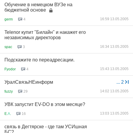
Обучение в немецком ВУЗе на
бюджетной основе
16:59 13.05.2005
germ
4
Telenor купит "Билайн" и накажет его
независимых директоров
16:34 13.05.2005
spac
3
Подскажите по переадресации.
15:43 13.05.2005
Fyodor
4
УралСвязьНЕинформ
...
2
14:02 13.05.2005
fuzzy
29
УВК запустит EV-DO в этом месяце?
13:03 13.05.2005
E.
А
.
16
связь в Дегтярске - где там УСИшная
БС?