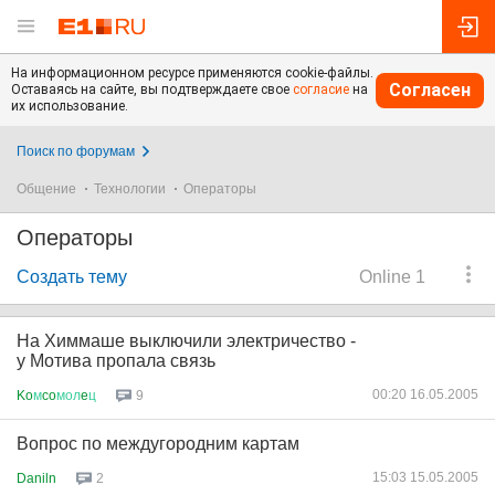
На информационном ресурсе применяются cookie-файлы.
Согласен
Оставаясь на сайте, вы подтверждаете свое
согласие
на
их использование.
Поиск по форумам
Общение
Технологии
Операторы
Операторы
Создать тему
Online 1
На Химмаше выключили электричество -
у Мотива пропала связь
00:20 16.05.2005
Ko
м
co
мол
e
ц
9
Вопрос по междугородним картам
15:03 15.05.2005
Daniln
2