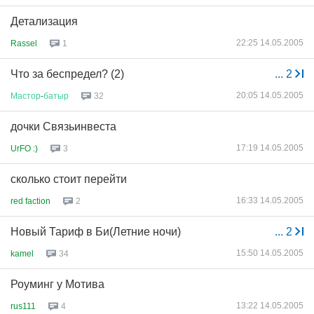
Детализация
22:25 14.05.2005
Rassel
1
Что за беспредел? (2)
...
2
20:05 14.05.2005
Мастор
-
батыр
32
дочки Связьинвеста
17:19 14.05.2005
UrFO :)
3
сколько стоит перейти
16:33 14.05.2005
red faction
2
Новый Тариф в Би(Летние ночи)
...
2
15:50 14.05.2005
kamel
34
Роуминг у Мотива
13:22 14.05.2005
rus111
4