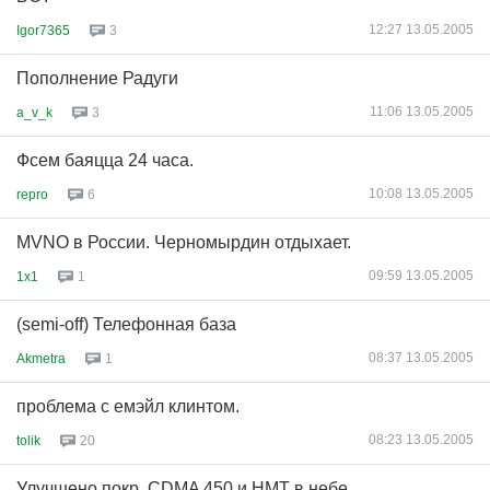
12:27 13.05.2005
Igor7365
3
Пополнение Радуги
11:06 13.05.2005
a_v_k
3
Фсем баяцца 24 часа.
10:08 13.05.2005
repro
6
MVNO в России. Черномырдин отдыхает.
09:59 13.05.2005
1x1
1
(semi-off) Телефонная база
08:37 13.05.2005
Akmetra
1
проблема с емэйл клинтом.
08:23 13.05.2005
tolik
20
Улучшено покр. CDMA 450 и НМТ в небе