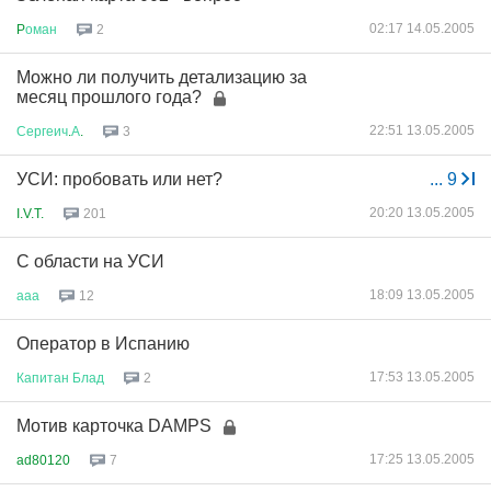
02:17 14.05.2005
P
оман
2
Можно ли получить детализацию за
месяц прошлого года?
22:51 13.05.2005
Сергеич
.
А
.
3
УСИ: пробовать или нет?
...
9
20:20 13.05.2005
I.V.T.
201
С области на УСИ
18:09 13.05.2005
ааа
12
Оператор в Испанию
17:53 13.05.2005
Капитан
Блад
2
Мотив карточка DAMPS
17:25 13.05.2005
ad80120
7