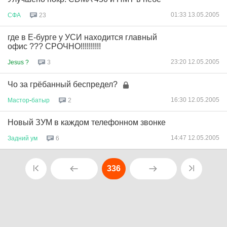
01:33 13.05.2005
СФА
23
где в Е-бурге у УСИ находится главный
офис ??? СРОЧНО!!!!!!!!!!
23:20 12.05.2005
Jesus ?
3
Чо за грёбанный беспредел?
16:30 12.05.2005
Мастор
-
батыр
2
Новый ЗУМ в каждом телефонном звонке
14:47 12.05.2005
Задний
ум
6
336