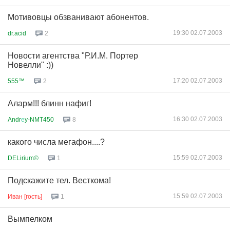
Мотивовцы обзванивают абонентов.
19:30 02.07.2003
dr.acid
2
Новости агентства "Р.И.М. Портер
Новелли" :))
17:20 02.07.2003
555™
2
Аларм!!! блинн нафиг!
16:30 02.07.2003
Andr
е
y-NMT450
8
какого числа мегафон....?
15:59 02.07.2003
DELirium©
1
Подскажите тел. Весткома!
15:59 02.07.2003
Иван [гость]
1
Вымпелком