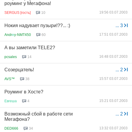
роуминг у Мегафона!
19:56 03.07.2003
SERGUS [гость]
10
Нокия надувает пузыри!??... :)
...
3
17:51 03.07.2003
Andr
е
y-NMT450
60
А вы заметили TELE2?
16:48 03.07.2003
pcsales
14
Созерцатель!
...
2
15:57 03.07.2003
AVS™
38
Роуминг в Хосте?
15:21 03.07.2003
Евгеша
4
Возможный сбой в работе сети
...
2
Мегафона?
13:32 03.07.2003
DED666
34