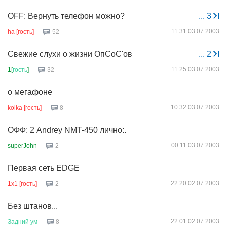
OFF: Вернуть телефон можно?
...
3
11:31 03.07.2003
ha [гость]
52
Свежие слухи о жизни ОпСоС'ов
...
2
11:25 03.07.2003
1[
гость
]
32
о мегафоне
10:32 03.07.2003
kolka [гость]
8
ОФФ: 2 Andrey NMT-450 лично:.
00:11 03.07.2003
superJohn
2
Первая сеть EDGE
22:20 02.07.2003
1x1 [гость]
2
Без штанов...
22:01 02.07.2003
Задний
ум
8