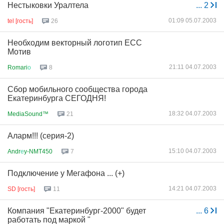
Нестыковки Уралтела
...
2
01:09 05.07.2003
tel [гость]
26
Необходим векторный логотип ЕСС
Мотив
21:11 04.07.2003
Romari
о
8
Сбор мобильного сообщества города
Екатеринбурга СЕГОДНЯ!
18:32 04.07.2003
MediaSound™
21
Аларм!!! (серия-2)
15:10 04.07.2003
Andr
е
y-NMT450
7
Подключение у Мегафона ... (+)
14:21 04.07.2003
SD [гость]
11
Компания "Екатеринбург-2000" будет
...
6
работать под маркой "