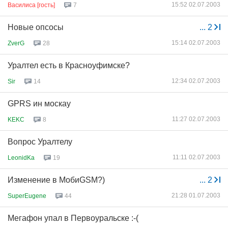
15:52 02.07.2003
Василиса [гость]
7
Новые опсосы
...
2
15:14 02.07.2003
ZverG
28
Уралтел есть в Красноуфимске?
12:34 02.07.2003
Sir
14
GPRS ин москау
11:27 02.07.2003
KEKC
8
Вопрос Уралтелу
11:11 02.07.2003
LeonidKa
19
Изменение в МобиGSM?)
...
2
21:28 01.07.2003
SuperEugene
44
Мегафон упал в Первоуральске :-(