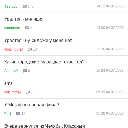
14:12 04.07.2003
TSergey
145
Уралтел - милиция
14:00 04.07.2003
mandrake
8
Уралтел - ну, сил уже у меня нет...
12:26 04.07.2003
Note [гость]
13
Какие городские № раздает счас Тел?
10:24 04.07.2003
AiboLit®
6
sms
06:39 04.07.2003
kirk [гость]
7
У Мегафона новая фича?
00:28 04.07.2003
PaN
14
Вчера вернулся из Челябы. Классный