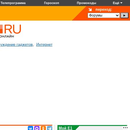
Телепрограмма
Гороскоп
Промокоды
Ещё
переход:
уждение гаджетов
Интернет
,
Мой E1