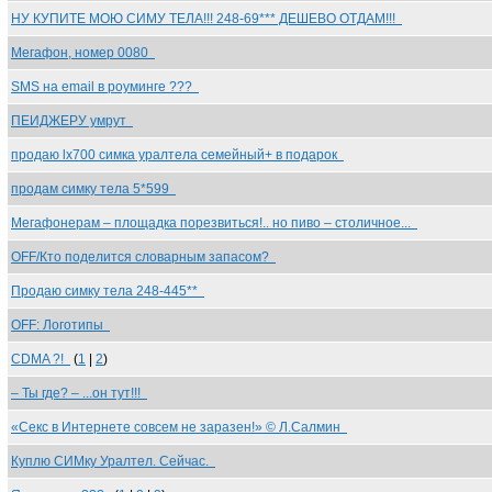
НУ КУПИТЕ МОЮ СИМУ ТЕЛА!!! 248-69*** ДЕШЕВО ОТДАМ!!!
Мегафон, номер 0080
SMS на email в роуминге ???
ПЕИДЖЕРУ умрут
продаю lx700 симка уралтела семейный+ в подарок
продам симку тела 5*599
Мегафонерам – площадка порезвиться!.. но пиво – столичное...
OFF/Кто поделится словарным запасом?
Продаю симку тела 248-445**
OFF: Логотипы
CDMA ?!
(
1
|
2
)
– Ты где? – ...он тут!!!
«Секс в Интернете совсем не заразен!» © Л.Салмин
Куплю СИМку Уралтел. Сейчас.