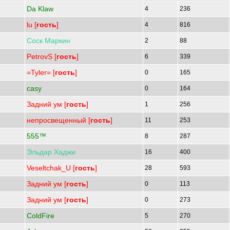
Da Klaw
4
236
lu [
гость
]
4
816
Соск
Маркин
2
88
PetrovS [
гость
]
6
339
=Tyler= [
гость
]
0
165
casy
0
164
Задний ум [
гость
]
1
256
непросвещенный [
гость
]
11
253
555™
8
287
Эльдар
Хаджи
16
400
Veseltchak_U [
гость
]
28
593
Задний ум [
гость
]
0
113
Задний ум [
гость
]
0
273
ColdFire
5
270