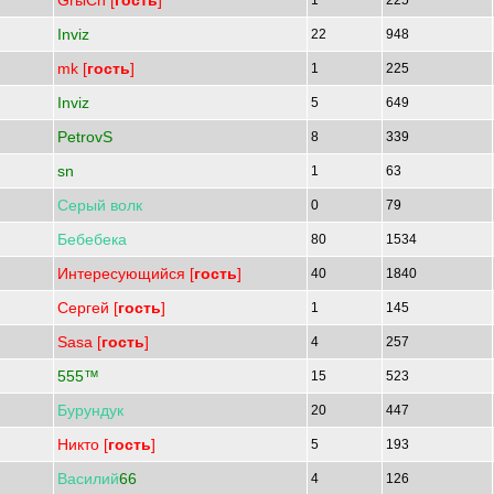
GrыCh [
гость
]
1
225
Inviz
22
948
mk [
гость
]
1
225
Inviz
5
649
PetrovS
8
339
sn
1
63
Серый
волк
0
79
Бебебека
80
1534
Интересующийся [
гость
]
40
1840
Сергей [
гость
]
1
145
Sasa [
гость
]
4
257
555™
15
523
Бурундук
20
447
Никто [
гость
]
5
193
Василий
66
4
126