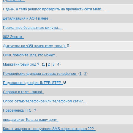
Где Пчёлы?
Нда-а-, а тело решило проверить на прочность сети Меги...
Детализация и АОН в меге
Прикол про бесплатные минуты....
002 Экском
Дык чехол на s35i нужен кому, таки ;)
ОФФ. помогите, плз, кто может
Маркетинговый ход ?
(
1
|
2
|
3
|
4
)
Полицейские функции сотовых телефонов
(
1
|
2
)
Подскажите где офис INTER-STEP
Справка в теле - гавно!
Опрос сетью телефонов или телефоном сети?...
Повременка ГТС
продам симу Тела за вашу цену
Как активировать получение SMS через интернет???