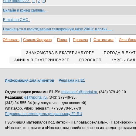
Я не понял???
(
1
|
2
|
3
)
Билайн и конец халявы.
E-mail на СМС
Наконец-то я (почти)загнал телефонную базу 2001г. в сотик ...
Обновить
|
Список Форумов
|
Поиск
|
Правила
|
Статистика
|
Лист бло
ЗНАКОМСТВА В ЕКАТЕРИНБУРГЕ
ПОГОДА В ЕКА
АФИША В ЕКАТЕРИНБУРГЕ
ГОРОСКОП
КУРСЫ ВАЛ
Информация для клиентов
Реклама на Е1
Отдел продаж рекламы Е1.РУ:
reklamae1@iportal.ru
, (343) 379-49-10
Редакция:
e1@iportal.ru
, (343) 379-49-95,
(343) 34-555-34 (круглосуточно - для новостей)
WhatsApp, Viber, Telegram: +7 909 704-57-70
Подписка на еженедельную рассылку E1.RU
Публикация материалов под меткой «На правах рекламы», «Партнёрский 
«Новости телекома» и «Новости компаний» оплачена из средств рекламо