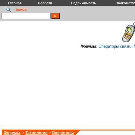
Главная
Новости
Недвижимость
Знакомств
поиск:
Операторы связи
Форумы
:
,
Форумы
>
Технологии
>
Операторы