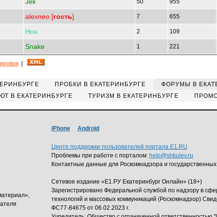
Jek
50
955
alexneo [
гость
]
7
655
Нон
2
109
Snake
1
221
кировок
|
ТЕРИНБУРГЕ
ПРОБКИ В ЕКАТЕРИНБУРГЕ
ФОРУМЫ В ЕКАТ
ЮТ В ЕКАТЕРИНБУРГЕ
ТУРИЗМ В ЕКАТЕРИНБУРГЕ
ПРОМО
iPhone
Android
Центр поддержки пользователей портала E1.RU
Проблемы при работе с порталом:
help@shkulev.ru
Контактные данные для Роскомнадзора и государственных
Сетевое издание «Е1.РУ Екатеринбург Онлайн» (18+)
Зарегистрировано Федеральной службой по надзору в сф
материал»,
технологий и массовых коммуникаций (Роскомнадзор) Свид
дателя
ФС77-84675 от 06.02.2023 г.
Учредитель: Общество с ограниченной ответственность