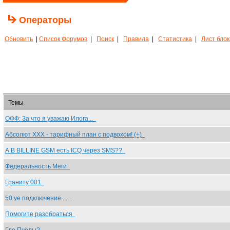
Операторы
Обновить
|
Список Форумов
|
Поиск
|
Правила
|
Статистика
|
Лист бло
Темы
ОФФ: За что я уважаю Илога...
Абсолют ХХХ - тарифный план с подвохом! (+)
А В BILLINE GSM есть ICQ через SMS??
Федеральность Меги
Граниту 001
50 уе подключение.....
Помогите разобраться