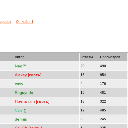
кировок
|
Он-лайн:
1
Автор
Ответы
Просмотров
Neo™
20
490
Alexey [
гость
]
16
954
casy
4
176
Seguyndo
15
481
Почтальон [
гость
]
18
322
Свят
()
12
485
dennis
8
245