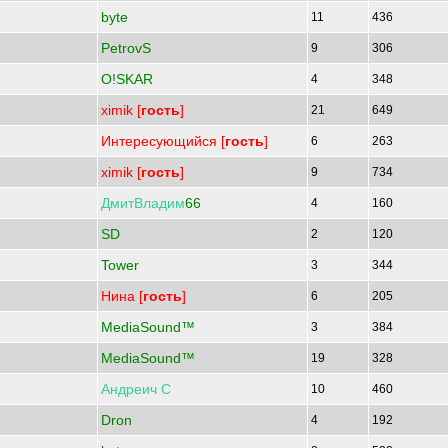
byte
11
436
PetrovS
9
306
O!SKAR
4
348
ximik [
гость
]
21
649
Интересующийся [
гость
]
6
263
ximik [
гость
]
9
734
ДмитВладим
66
4
160
SD
2
120
Tower
3
344
Нина [
гость
]
6
205
MediaSound™
3
384
MediaSound™
19
328
Андреич
С
10
460
Dron
4
192