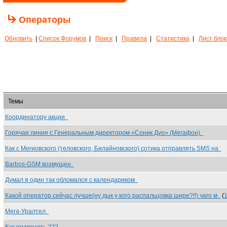
Операторы
Обновить
|
Список Форумов
|
Поиск
|
Правила
|
Статистика
|
Лист бло
Темы
Координатору акции
Горячая линия с Генеральным директором «Соник Дуо» (Мегафон)
Как с Мегиовского (теловского, Билайновского) сотика отправлять SMS на
Barbos-GSM возмущен
Думал я один так обломался с календариком
Какой оператор сейчас лучше(ну дык у кого распальцовка шире?!!) чаго м
(
Мега-Уралтел