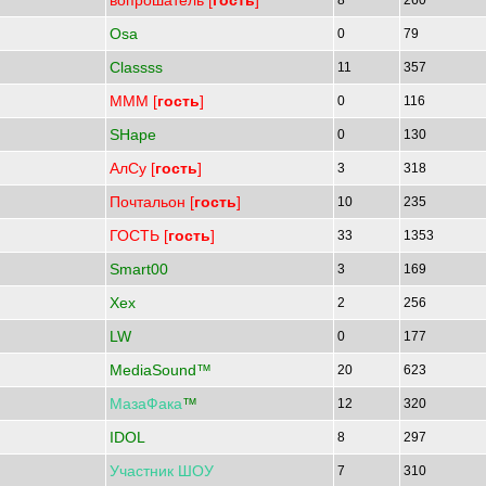
вопрошатель [
гость
]
8
260
Osa
0
79
Classss
11
357
МММ [
гость
]
0
116
SHape
0
130
АлСу [
гость
]
3
318
Почтальон [
гость
]
10
235
ГОСТЬ [
гость
]
33
1353
Smart00
3
169
Xex
2
256
LW
0
177
MediaSound™
20
623
МазаФака
™
12
320
IDOL
8
297
Участник
ШОУ
7
310