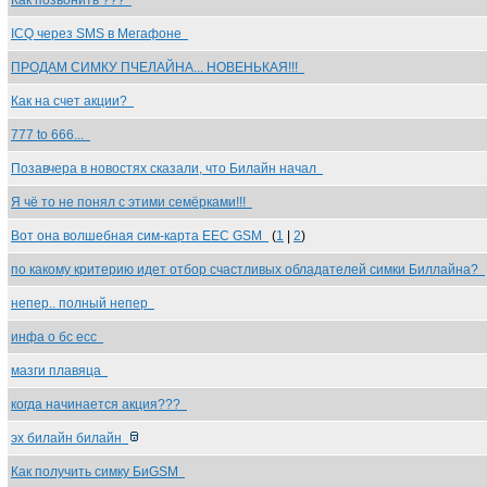
Как позвонить ???
ICQ через SMS в Мегафоне
ПРОДАМ СИМКУ ПЧЕЛАЙНА... НОВЕНЬКАЯ!!!
Как на счет акции?
777 to 666...
Позавчера в новостях сказали, что Билайн начал
Я чё то не понял с этими семёрками!!!
Вот она волшебная сим-карта EEC GSM
(
1
|
2
)
по какому критерию идет отбор счастливых обладателей симки Биллайна?
непер.. полный непер
инфа о бс есс
мазги плавяца
когда начинается акция???
эх билайн билайн
Как получить симку БиGSM