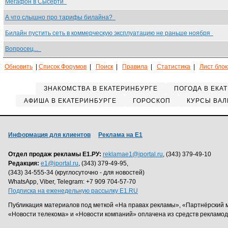
Мегафон в Сысерти
А что слышно про тарифы билайна?
Билайн пустить сеть в коммерческую эксплуатацию не раньше ноября
Вопросец...
Обновить
|
Список Форумов
|
Поиск
|
Правила
|
Статистика
|
Лист бло
ЗНАКОМСТВА В ЕКАТЕРИНБУРГЕ
ПОГОДА В ЕКА
АФИША В ЕКАТЕРИНБУРГЕ
ГОРОСКОП
КУРСЫ ВАЛ
Информация для клиентов
Реклама на Е1
Отдел продаж рекламы Е1.РУ:
reklamae1@iportal.ru
, (343) 379-49-10
Редакция:
e1@iportal.ru
, (343) 379-49-95,
(343) 34-555-34 (круглосуточно - для новостей)
WhatsApp, Viber, Telegram: +7 909 704-57-70
Подписка на еженедельную рассылку E1.RU
Публикация материалов под меткой «На правах рекламы», «Партнёрский 
«Новости телекома» и «Новости компаний» оплачена из средств рекламо