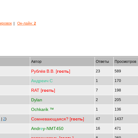
кировок
|
Он-лайн:
2
Автор
Ответы
Просмотров
Рублёв В.В. [
гость
]
23
589
Андреич
С
1
170
RAT [
гость
]
7
198
Dylan
2
205
Ochkarik ™
1
136
Сомневающаяся? [
гость
]
1
|
2
)
47
1437
Andr
е
y-NMT450
16
471