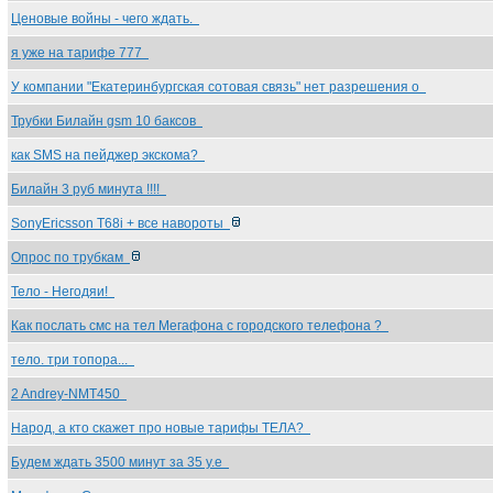
Ценовые войны - чего ждать.
я уже на тарифе 777
У компании "Екатеринбургская сотовая связь" нет разрешения о
Трубки Билайн gsm 10 баксов
как SMS на пейджер экскома?
Билайн 3 руб минута !!!!
SonyEricsson T68i + все навороты
Опрос по трубкам
Тело - Негодяи!
Как послать смс на тел Мегафона с городского телефона ?
тело. три топора...
2 Andrеy-NMT450
Народ, а кто скажет про новые тарифы ТЕЛА?
Будем ждать 3500 минут за 35 у.е