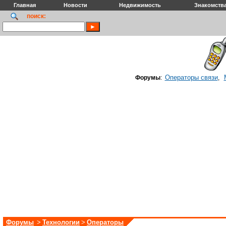
Главная
Новости
Недвижимость
Знакомств
поиск:
Операторы связи
Форумы
:
,
Форумы
>
Технологии
>
Операторы