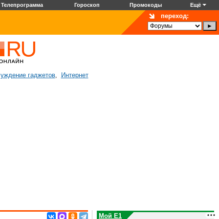
Телепрограмма
Гороскоп
Промокоды
Ещё
переход:
уждение гаджетов
Интернет
,
Мой E1