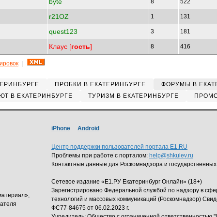
byte
8
522
r21OZ
1
131
quest123
3
181
Клаус [
гость
]
8
416
кировок
|
ТЕРИНБУРГЕ
ПРОБКИ В ЕКАТЕРИНБУРГЕ
ФОРУМЫ В ЕКАТ
ЮТ В ЕКАТЕРИНБУРГЕ
ТУРИЗМ В ЕКАТЕРИНБУРГЕ
ПРОМО
iPhone
Android
Центр поддержки пользователей портала E1.RU
Проблемы при работе с порталом:
help@shkulev.ru
Контактные данные для Роскомнадзора и государственных
Сетевое издание «Е1.РУ Екатеринбург Онлайн» (18+)
Зарегистрировано Федеральной службой по надзору в сф
материал»,
технологий и массовых коммуникаций (Роскомнадзор) Свид
дателя
ФС77-84675 от 06.02.2023 г.
Учредитель: Общество с ограниченной ответственность