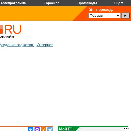
Телепрограмма
Гороскоп
Промокоды
Ещё
переход:
уждение гаджетов
Интернет
,
Мой E1