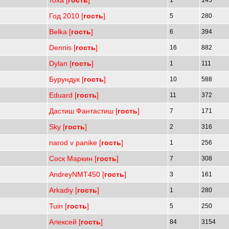
тоха [
гость
]
1
145
Год 2010 [
гость
]
5
280
Belka [
гость
]
6
394
Dennis [
гость
]
16
882
Dylan [
гость
]
1
111
Бурундук [
гость
]
10
588
Eduard [
гость
]
11
372
Дастиш Фантастиш [
гость
]
7
171
Sky [
гость
]
2
316
narod v panike [
гость
]
1
256
Соск Маркин [
гость
]
7
308
AndreyNMT450 [
гость
]
3
161
Arkadiy [
гость
]
1
280
Tuin [
гость
]
5
250
Алексей [
гость
]
84
3154