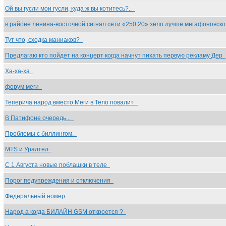
Ой вы гусли мои гусли, куда ж вы котитесь?..
в районе ленина-восточной сигнал сети «250 20» зело лучше мегафоновск
Тут что, сходка маниаков?
Предлагаю кто пойдет на концерт когда начнут пихать первую рекламу Дер
Ха-ха-ха
форум меги
Теперича народ вместо Меги в Тело повалит.
В Патифоне очередь...
Проблемы с биллингом.
MTS и Уралтел
С 1 Августа новые поблашки в теле
Порог педупреждения и отключения
Федеральный номер....
Народ а когда БИЛАЙН GSM откроется ?