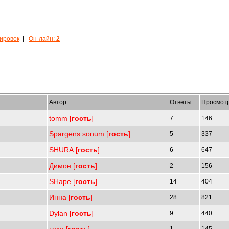
кировок
|
Он-лайн:
2
Автор
Ответы
Просмот
tomm [
гость
]
7
146
Spargens sonum [
гость
]
5
337
SHURA [
гость
]
6
647
Димон [
гость
]
2
156
SHape [
гость
]
14
404
Инна [
гость
]
28
821
Dylan [
гость
]
9
440