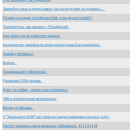
А не возникнут ли трудности
Закройте глаза и представьте (за последствия не ручаюсь)...
Почему на одних тетефонах Ektb, а на других Uraltel?
Приколитесь: как звониьт с Патифона!!!
sms через icq не работает нихера
Калькулятор тарифов по всем операторам Екатеринбурга
Тариф у билайна?
Вопрос
Тарификация у Мегафона
Пермская GSM-халява
Я вот не пойму - неужто все собрались
УВК и изобретение велосипеда
Взгляд из Москвы
У "Уральского GSM" нет прав на предоставление платных услуг
Насчет разницы цен в регионах у Мегафона
(
1
|
2
|
3
|
4
)