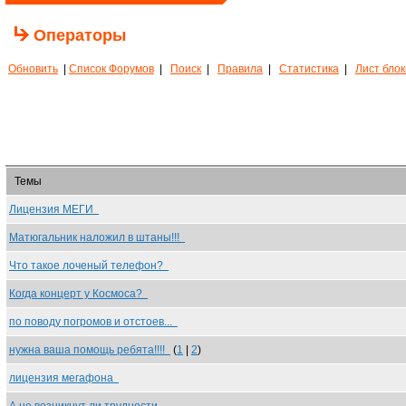
Операторы
Обновить
|
Список Форумов
|
Поиск
|
Правила
|
Статистика
|
Лист бло
Темы
Лицензия МЕГИ
Матюгальник наложил в штаны!!!
Что такое лоченый телефон?
Когда концерт у Космоса?
по поводу погромов и отстоев...
нужна ваша помощь ребята!!!!
(
1
|
2
)
лицензия мегафона