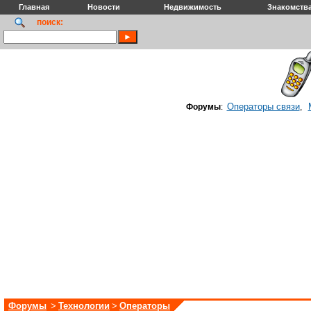
Главная
Новости
Недвижимость
Знакомств
поиск:
Операторы связи
Форумы
:
,
Форумы
>
Технологии
>
Операторы