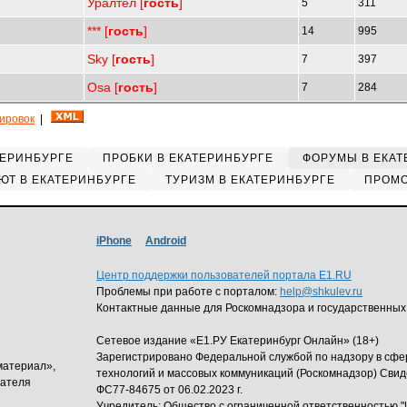
Уралтел [
гость
]
5
311
*** [
гость
]
14
995
Sky [
гость
]
7
397
Osa [
гость
]
7
284
кировок
|
ТЕРИНБУРГЕ
ПРОБКИ В ЕКАТЕРИНБУРГЕ
ФОРУМЫ В ЕКАТ
ЮТ В ЕКАТЕРИНБУРГЕ
ТУРИЗМ В ЕКАТЕРИНБУРГЕ
ПРОМО
iPhone
Android
Центр поддержки пользователей портала E1.RU
Проблемы при работе с порталом:
help@shkulev.ru
Контактные данные для Роскомнадзора и государственных
Сетевое издание «Е1.РУ Екатеринбург Онлайн» (18+)
Зарегистрировано Федеральной службой по надзору в сф
материал»,
технологий и массовых коммуникаций (Роскомнадзор) Свид
дателя
ФС77-84675 от 06.02.2023 г.
Учредитель: Общество с ограниченной ответственность