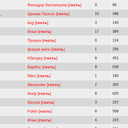
Филидор Кислопузов [
гость
]
0
86
Цекака Паэсэс [
гость
]
о
15
496
ilog [
гость
]
3
140
Илья [
гость
]
17
384
Пророк [
гость
]
0
124
форум меги [
гость
]
1
256
KSergey [
гость
]
8
451
Барбос [
гость
]
9
538
Nitro [
гость
]
1
160
Alexander [
гость
]
2
302
Andy [
гость
]
8
620
Dennis [
гость
]
3
157
Fokin [
гость
]
8
558
Илья [
гость
]
4
215