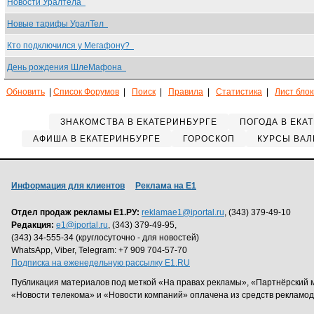
Новости Уралтела
Новые тарифы УралТел
Кто подключился у Мегафону?
День рождения ШлеМафона
Обновить
|
Список Форумов
|
Поиск
|
Правила
|
Статистика
|
Лист бло
ЗНАКОМСТВА В ЕКАТЕРИНБУРГЕ
ПОГОДА В ЕКА
АФИША В ЕКАТЕРИНБУРГЕ
ГОРОСКОП
КУРСЫ ВАЛ
Информация для клиентов
Реклама на Е1
Отдел продаж рекламы Е1.РУ:
reklamae1@iportal.ru
, (343) 379-49-10
Редакция:
e1@iportal.ru
, (343) 379-49-95,
(343) 34-555-34 (круглосуточно - для новостей)
WhatsApp, Viber, Telegram: +7 909 704-57-70
Подписка на еженедельную рассылку E1.RU
Публикация материалов под меткой «На правах рекламы», «Партнёрский 
«Новости телекома» и «Новости компаний» оплачена из средств рекламо