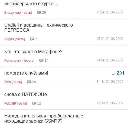
инсайдеры, кто в курсе....
15:56 21.06.2002
Владимир [гость]
29
Uraltell и вершины технического
РЕГРЕССА
15:21 21.06.2002
Lugas [гость]
21
Кто, что знает о Мегафоне?
14:26 21.06.2002
Константин [гость]
14
помогите с пчёлами!
...
2
14:11 21.06.2002
Den [гость]
28
снова о ПАТЕФОНе
13:33 21.06.2002
w31rd0 [гость]
12
Народ, а кто слыхал про бесплатные
исходящие звонки GSM???