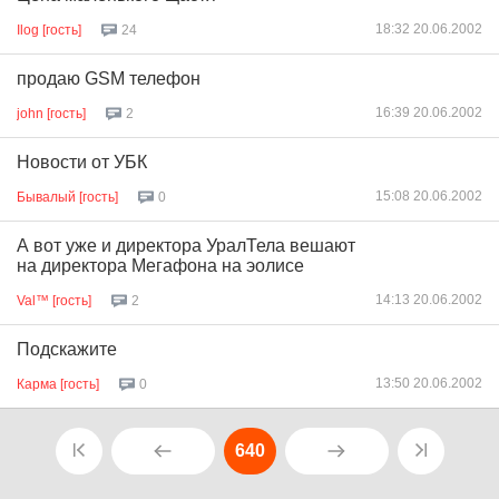
18:32 20.06.2002
Ilog [гость]
24
продаю GSM телефон
16:39 20.06.2002
john [гость]
2
Новости от УБК
15:08 20.06.2002
Бывалый [гость]
0
А вот уже и директора УралТела вешают
на директора Мегафона на эолисе
14:13 20.06.2002
Val™ [гость]
2
Подскажите
13:50 20.06.2002
Карма [гость]
0
640