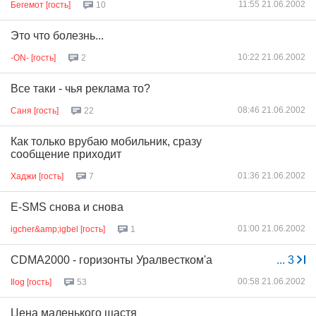
11:55 21.06.2002
Бегемот [гость]
10
Это что болезнь...
10:22 21.06.2002
-ON- [гость]
2
Все таки - чья реклама то?
08:46 21.06.2002
Саня [гость]
22
Как только врубаю мобильник, сразу
сообщение приходит
01:36 21.06.2002
Хаджи [гость]
7
E-SMS снова и снова
01:00 21.06.2002
igcher&amp;igbel [гость]
1
CDMA2000 - горизонты Уралвестком'а
...
3
00:58 21.06.2002
Ilog [гость]
53
Цена маленького щастя