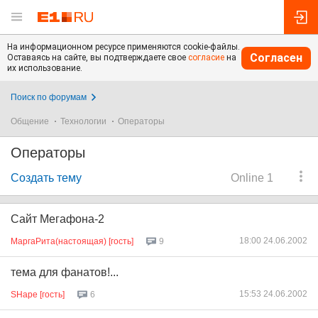
На информационном ресурсе применяются cookie-файлы.
Согласен
Оставаясь на сайте, вы подтверждаете свое
согласие
на
их использование.
Поиск по форумам
Общение
Технологии
Операторы
Операторы
Создать тему
Online 1
Сайт Мегафона-2
18:00 24.06.2002
МаргаРита(настоящая) [гость]
9
тема для фанатов!...
15:53 24.06.2002
SHape [гость]
6