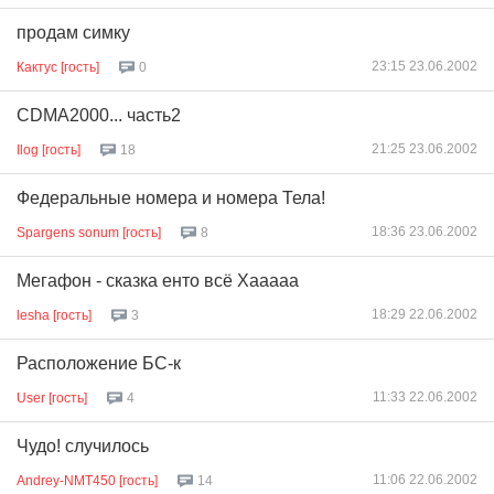
продам симку
23:15 23.06.2002
Кактус [гость]
0
CDMA2000... часть2
21:25 23.06.2002
Ilog [гость]
18
Федеральные номера и номера Тела!
18:36 23.06.2002
Spargens sonum [гость]
8
Мегафон - сказка енто всё Хааааа
18:29 22.06.2002
lesha [гость]
3
Расположение БС-к
11:33 22.06.2002
User [гость]
4
Чудо! случилось
11:06 22.06.2002
Andrey-NMT450 [гость]
14