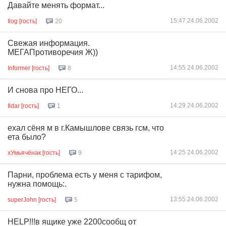
Давайте менять формат...
15:47 24.06.2002
Ilog [гость]
20
Свежая информация.
МЕГАПротиворечия Ж))
14:55 24.06.2002
Informer [гость]
8
И снова про НЕГО...
14:29 24.06.2002
Ildar [гость]
1
ехал сёня м в г.Камышлове связь гсм, что
ета было?
14:25 24.06.2002
хУмьячёнак [гость]
9
Парни, проблема есть у меня с тарифом,
нужна помощь:.
13:55 24.06.2002
superJohn [гость]
5
HELP!!!в ящике уже 2200сообщ от