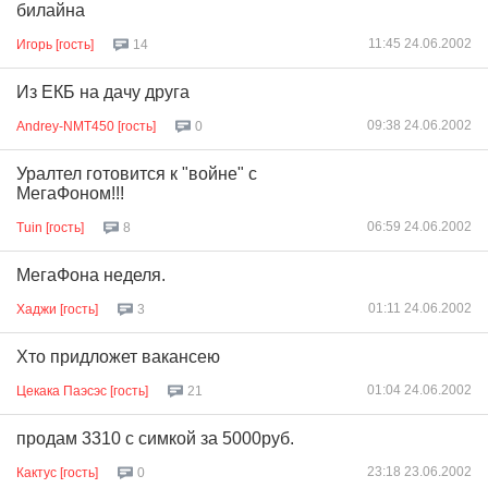
билайна
11:45 24.06.2002
Игорь [гость]
14
Из ЕКБ на дачу друга
09:38 24.06.2002
Andrey-NMT450 [гость]
0
Уралтел готовится к "войне" с
МегаФоном!!!
06:59 24.06.2002
Tuin [гость]
8
МегаФона неделя.
01:11 24.06.2002
Хаджи [гость]
3
Хто придложет вакансею
01:04 24.06.2002
Цекака Паэсэс [гость]
21
продам 3310 с симкой за 5000руб.
23:18 23.06.2002
Кактус [гость]
0