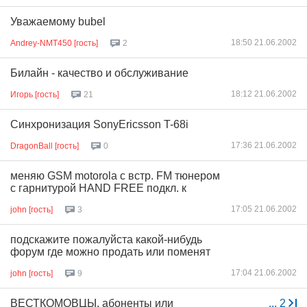
Уважаемому bubel
18:50 21.06.2002
Andrey-NMT450 [гость]
2
Билайн - качество и обслуживание
18:12 21.06.2002
Игорь [гость]
21
Синхронизация SonyEricsson T-68i
17:36 21.06.2002
DragonBall [гость]
0
меняю GSM motorola c встр. FM тюнером
с гарнитурой HAND FREE подкл. к
17:05 21.06.2002
john [гость]
3
подскажите пожалуйста какой-нибудь
форум где можно продать или поменят
17:04 21.06.2002
john [гость]
9
ВЕСТКОМОВЦЫ, абоненты или
...
2