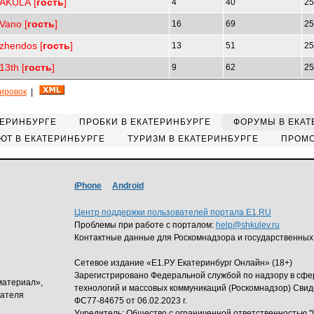
AKULA [
гость
]
4
40
25
Vano [
гость
]
16
69
25
zhendos [
гость
]
13
51
25
13th [
гость
]
9
62
25
кировок
|
ТЕРИНБУРГЕ
ПРОБКИ В ЕКАТЕРИНБУРГЕ
ФОРУМЫ В ЕКАТ
ЮТ В ЕКАТЕРИНБУРГЕ
ТУРИЗМ В ЕКАТЕРИНБУРГЕ
ПРОМО
iPhone
Android
Центр поддержки пользователей портала E1.RU
Проблемы при работе с порталом:
help@shkulev.ru
Контактные данные для Роскомнадзора и государственных
Сетевое издание «Е1.РУ Екатеринбург Онлайн» (18+)
Зарегистрировано Федеральной службой по надзору в сф
материал»,
технологий и массовых коммуникаций (Роскомнадзор) Свид
дателя
ФС77-84675 от 06.02.2023 г.
Учредитель: Общество с ограниченной ответственность