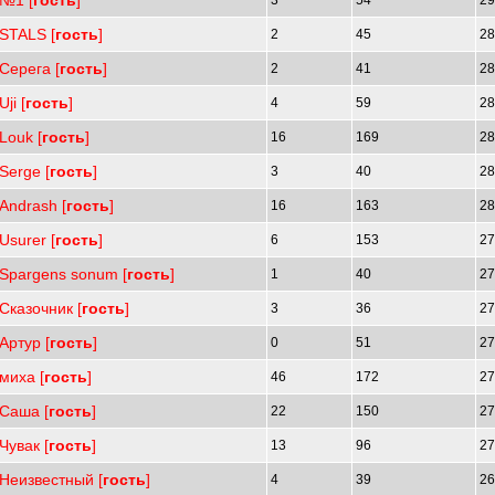
№1 [
гость
]
3
54
29
STALS [
гость
]
2
45
28
Серега [
гость
]
2
41
28
Uji [
гость
]
4
59
28
Louk [
гость
]
16
169
28
Serge [
гость
]
3
40
28
Andrash [
гость
]
16
163
28
Usurer [
гость
]
6
153
27
Spargens sonum [
гость
]
1
40
27
Сказочник [
гость
]
3
36
27
Артур [
гость
]
0
51
27
миха [
гость
]
46
172
27
Саша [
гость
]
22
150
27
Чувак [
гость
]
13
96
27
Неизвестный [
гость
]
4
39
26