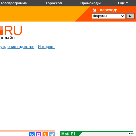
Телепрограмма
Гороскоп
Промокоды
Ещё
переход:
уждение гаджетов
Интернет
,
Мой E1