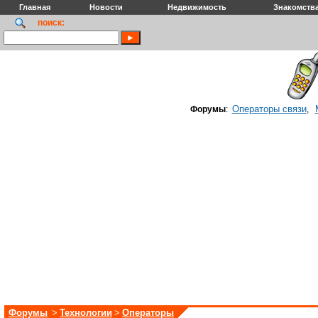
Главная
Новости
Недвижимость
Знакомств
поиск:
Операторы связи
Форумы
:
,
Форумы
>
Технологии
>
Операторы