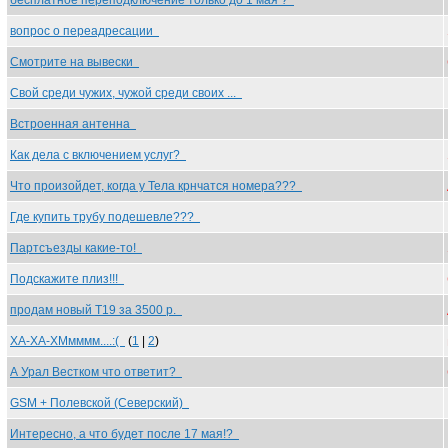
бесплатное переподключение только до 1 мая ?
вопрос о переадресации
Смотрите на вывески
Свой среди чужих, чужой среди своих ...
Встроенная антенна
Как дела с включением услуг?
Что произойдет, когда у Тела крнчатся номера???
Где купить трубу подешевле???
Партсъезды какие-то!
Подскажите плиз!!!
продам новый T19 за 3500 р.
ХА-ХА-ХМмммм....:(
(
1
|
2
)
А Урал Вестком что ответит?
GSM + Полевской (Северский)
Интересно, а что будет после 17 мая!?