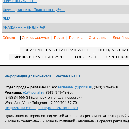
получится или нет?
Хочу подключить в Теле свою трубу...
SMS
УВАЖАЕМЫЕ ДИЛЛЕРЫ!
Обновить
|
Список Форумов
|
Поиск
|
Правила
|
Статистика
|
Лист бло
ЗНАКОМСТВА В ЕКАТЕРИНБУРГЕ
ПОГОДА В ЕКА
АФИША В ЕКАТЕРИНБУРГЕ
ГОРОСКОП
КУРСЫ ВАЛ
Информация для клиентов
Реклама на Е1
Отдел продаж рекламы Е1.РУ:
reklamae1@iportal.ru
, (343) 379-49-10
Редакция:
e1@iportal.ru
, (343) 379-49-95,
(343) 34-555-34 (круглосуточно - для новостей)
WhatsApp, Viber, Telegram: +7 909 704-57-70
Подписка на еженедельную рассылку E1.RU
Публикация материалов под меткой «На правах рекламы», «Партнёрский 
«Новости телекома» и «Новости компаний» оплачена из средств рекламо