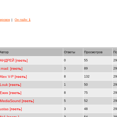
кировок
|
Он-лайн:
1
Автор
Ответы
Просмотров
По
АНДРЕЙ [
гость
]
0
55
29
:mad: [
гость
]
3
89
29
Alex V-P [
гость
]
8
132
29
Louk [
гость
]
1
50
29
Ежик [
гость
]
8
75
29
MediaSound [
гость
]
5
52
29
ustas [
гость
]
3
48
29