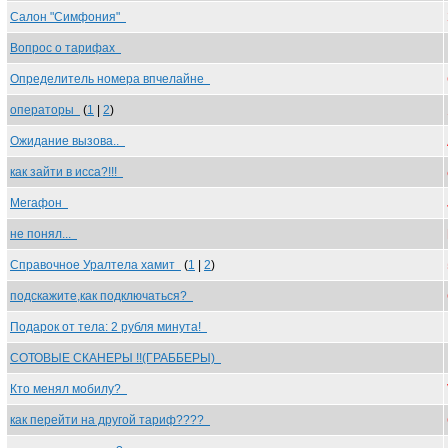
Салон "Симфония"
Вопрос о тарифах
Определитель номера впчелайне
операторы
(
1
|
2
)
Ожидание вызова..
как зайти в исса?!!!
Мегафон
не понял...
Справочное Уралтела хамит
(
1
|
2
)
подскажите,как подключаться?
Подарок от тела: 2 рубля минута!
СОТОВЫЕ СКАНЕРЫ !!(ГРАББЕРЫ)
Кто менял мобилу?
как перейти на другой тариф????