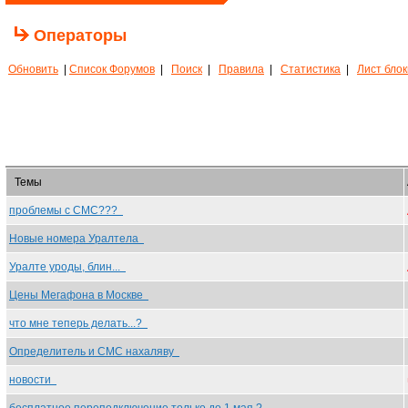
Операторы
Обновить
|
Список Форумов
|
Поиск
|
Правила
|
Статистика
|
Лист бло
Темы
проблемы с СМС???
Новые номера Уралтела
Уралте уроды, блин...
Цены Мегафона в Москве
что мне теперь делать...?
Определитель и СМС нахаляву
новости