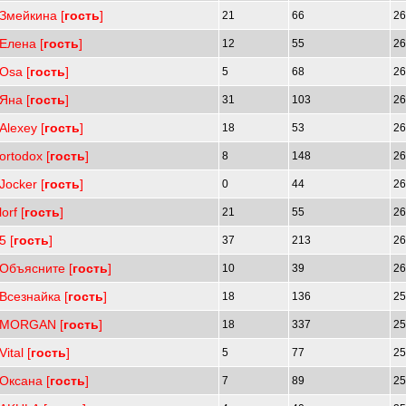
Змейкина [
гость
]
21
66
26
Елена [
гость
]
12
55
26
Osa [
гость
]
5
68
26
Яна [
гость
]
31
103
26
Alexey [
гость
]
18
53
26
ortodox [
гость
]
8
148
26
Jocker [
гость
]
0
44
26
lorf [
гость
]
21
55
26
5 [
гость
]
37
213
26
Объясните [
гость
]
10
39
26
Всезнайка [
гость
]
18
136
25
MORGAN [
гость
]
18
337
25
Vital [
гость
]
5
77
25
Oксана [
гость
]
7
89
25