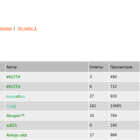
кировок
|
Он-лайн:
1
Автор
Ответы
Просмотров
#KOT#
3
490
#KOT#
6
712
r
ама
sh
ка
27
933
Сер
j
181
13665
Atropin™
10
784
sdf21
0
160
Antojo.ekb
17
888