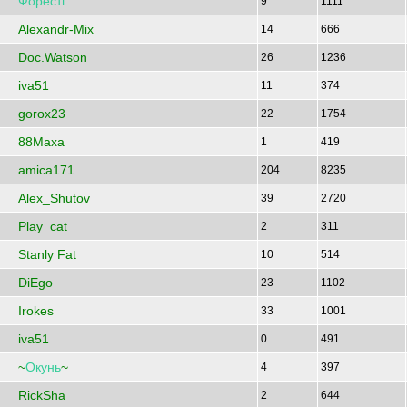
Форестг
9
1111
Alexandr-Mix
14
666
Doc.Watson
26
1236
iva51
11
374
gorox23
22
1754
88Maxa
1
419
amica171
204
8235
Alex_Shutov
39
2720
Play_cat
2
311
Stanly Fat
10
514
DiEgo
23
1102
Irokes
33
1001
iva51
0
491
~
Окунь
~
4
397
RickSha
2
644