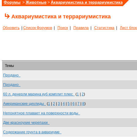
Форумы
>
Животные
>
Аквариумистика и террариумистика
Аквариумистика и террариумистика
Обновить
|
Список Форумов
|
Поиск
|
Правила
|
Статистика
|
Лист бло
Темы
Продано
Продано
60 л. денерли марина куб комплит плюс
(
1
|
2
)
Американские цихлиды
(
1
|
2
|
3
|
4
|
5
|
6
|
7
|
8
)
Непонятное плавает на поверхности воды
Две красноухие черепахи
Содержание грунта в аквариуме