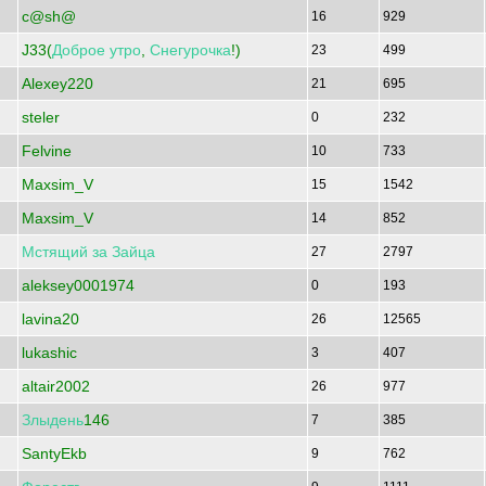
c@sh@
16
929
J33(
Доброе
утро
,
Снегурочка
!)
23
499
Alexey220
21
695
steler
0
232
Felvine
10
733
Maxsim_V
15
1542
Maxsim_V
14
852
Мстящий
за
Зайца
27
2797
aleksey0001974
0
193
lavina20
26
12565
lukashic
3
407
altair2002
26
977
Злыдень
146
7
385
SantyEkb
9
762