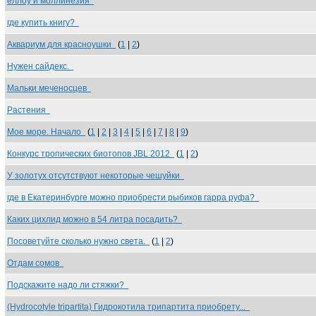
еллоу и моллинезия
где купить книгу?
Аквариум для красноушки
(
1
|
2
)
Нужен сайдекс.
Мальки меченосцев
Растения
Мое море. Начало
(
1
|
2
|
3
|
4
|
5
|
6
|
7
|
8
|
9
)
Конкурс тропических биотопов JBL 2012
(
1
|
2
)
У золотух отсутствуют некоторые чешуйки
где в Екатеринбурге можно приобрести рыбиков гарра руфа?
Каких цихлид можно в 54 литра посадить?
Посоветуйте сколько нужно света.
(
1
|
2
)
Отдам сомов
Подскажите надо ли стяжки?
(Hydrocotyle tripartita) Гидрокотила трипартита приобрету...