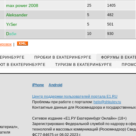
max power 2008
25
1405
Aleksander
5
482
YrSer
5
501
D
аби
10
930
кировок
|
ТЕРИНБУРГЕ
ПРОБКИ В ЕКАТЕРИНБУРГЕ
ФОРУМЫ В ЕКАТ
ЮТ В ЕКАТЕРИНБУРГЕ
ТУРИЗМ В ЕКАТЕРИНБУРГЕ
ПРОМО
iPhone
Android
Центр поддержки пользователей портала E1.RU
Проблемы при работе с порталом:
help@shkulev.ru
Контактные данные для Роскомнадзора и государственных
Сетевое издание «Е1.РУ Екатеринбург Онлайн» (18+)
Зарегистрировано Федеральной службой по надзору в сф
материал»,
технологий и массовых коммуникаций (Роскомнадзор) Свид
дателя
ФС77-84675 от 06.02.2023 г.