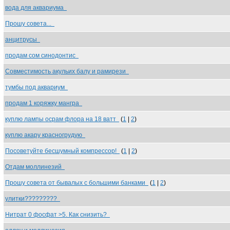
вода для аквариума
Прошу совета...
анцитрусы
продам сом синодонтис
Совместимость акульих балу и рамирези
тумбы под аквариум
продам 1 коряжку мангра
куплю лампы осрам флора на 18 ватт
(
1
|
2
)
куплю акару красногрудую
Посоветуйте бесшумный компрессор!
(
1
|
2
)
Отдам моллинезий
Прошу совета от бывалых с большими банками
(
1
|
2
)
улитки?????????
Нитрат 0 фосфат >5. Как снизить?