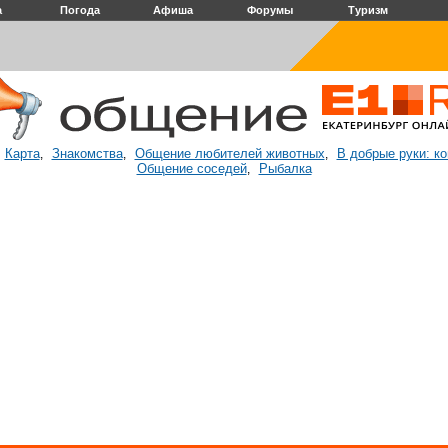
а
Погода
Афиша
Форумы
Туризм
Карта
Знакомства
Общение любителей животных
В добрые руки: к
:
,
,
,
Общение соседей
Рыбалка
,