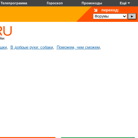
Телепрограмма
Гороскоп
Промокоды
Ещё
переход:
ошки
В добрые руки: собаки
Поможем, чем сможем
,
,
,