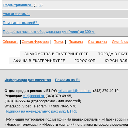
Отдам трионикса
(
1
|
2
)
Улитки светлые
Помогите с оказией?
Продаётся комплект оборудования для "моря" до 300 л
Обновить
|
Список Форумов
|
Поиск
|
Правила
|
Статистика
|
Лист бло
ЗНАКОМСТВА В ЕКАТЕРИНБУРГЕ
ПОГОДА В ЕКА
АФИША В ЕКАТЕРИНБУРГЕ
ГОРОСКОП
КУРСЫ ВАЛ
Информация для клиентов
Реклама на Е1
Отдел продаж рекламы Е1.РУ:
reklamae1@iportal.ru
, (343) 379-49-10
Редакция:
e1@iportal.ru
, (343) 379-49-95,
(343) 34-555-34 (круглосуточно - для новостей)
WhatsApp, Viber, Telegram: +7 909 704-57-70
Подписка на еженедельную рассылку E1.RU
Публикация материалов под меткой «На правах рекламы», «Партнёрский 
«Новости телекома» и «Новости компаний» оплачена из средств рекламо