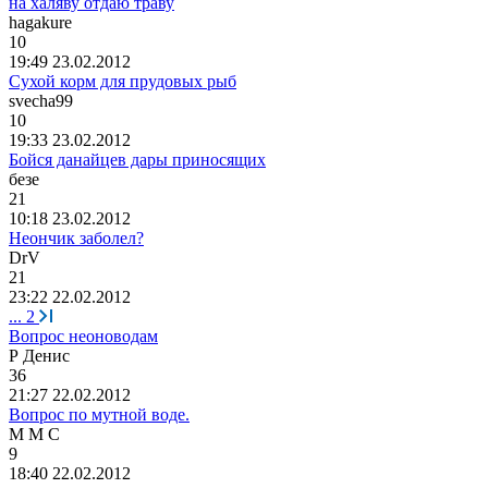
на халяву отдаю траву
hagakure
10
19:49 23.02.2012
Сухой корм для прудовых рыб
svecha99
10
19:33 23.02.2012
Бойся данайцев дары приносящих
безе
21
10:18 23.02.2012
Неончик заболел?
DrV
21
23:22 22.02.2012
...
2
Вопрос неоноводам
Р
Д
e
ни
c
36
21:27 22.02.2012
Вопрос по мутной воде.
М
М
С
9
18:40 22.02.2012