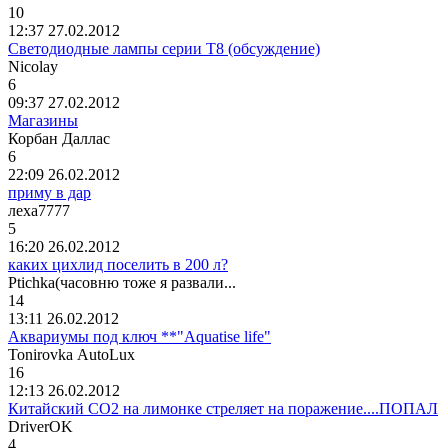
10
12:37 27.02.2012
Светодиодные лампы серии T8 (обсуждение)
Nicolay
6
09:37 27.02.2012
Магазины
Корбан
Даллас
6
22:09 26.02.2012
приму в дар
леха
7777
5
16:20 26.02.2012
каких цихлид поселить в 200 л?
Ptichka(
часовню
тоже
я
развали
...
14
13:11 26.02.2012
Аквариумы под ключ **"Aquatise life"
Tonirovka AutoLux
16
12:13 26.02.2012
Китайский СО2 на лимонке стреляет на поражение....ПОПАЛ
DriverOK
4