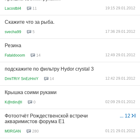
19:15 29.01.2012
LacostbI4
11
Скажите что за рыба.
17:36 29.01.2012
svecha99
5
Резина
12:49 29.01.2012
Fataldooom
14
подскажите по фильтру Hydor crystal 3
12:42 29.01.2012
DmiTRiY SnEzHniY
14
Крышка соими руками
02:09 29.01.2012
K@rdin@l
0
Фотоотчёт Рождественской встречи
...
12
акваримистов форума Е1
01:21 29.01.2012
M0RGAN
280