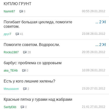
КУПЛЮ ГРУНТ
00:55 29.01.2012
Namir87
6
Погибает большая цихлида, помогите
...
2
советом.
23:06 28.01.2012
друг
7
41
Помогите советом. Водоросли.
...
2
20:35 28.01.2012
Rocks1987
28
барбус: проблема со здоровьем
10:09 28.01.2012
aka_TEHb
0
Есть у кого лишние хилены?
23:20 27.01.2012
Мишаааня
2
Красные пятна у гурами над жабрами
21:41 27.01.2012
SantyEkb
0