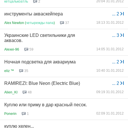
20:04 31.01.2012
кетцалькоатль
2
инструменты акваскейпера
...
2
18:13 31.01.2012
Alex Newton (
четырежды
папа
)
37
Украинские LED светильники для
...
3
аквасов.
14:05 31.01.2012
Alexei-96
59
Ночная подсветка для аквариума
...
2
10:40 31.01.2012
eliz ™
35
RAMIREZI: Blue Neon (Electric Blue)
...
2
09:19 31.01.2012
Alien_KI
48
Куплю или приму в дар красный песок.
02:09 31.01.2012
Ponerin
1
куплю хелен...