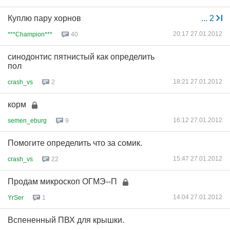
Куплю пару хорнов
...
2
20:17 27.01.2012
***Champion***
40
синодонтис пятнистый как определить
пол
18:21 27.01.2012
crash_vs
2
корм
16:12 27.01.2012
semen_eburg
9
Помогите определить что за сомик.
15:47 27.01.2012
crash_vs
22
Продам микроскоп ОГМЭ--П
14:04 27.01.2012
YrSer
1
Вспененный ПВХ для крышки.