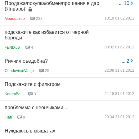
Продажа/покупка/обмен/прошения в дар
...
10
(Январь)
10:19 01.02.2012
Модератор
238
подскажите как избавится от черной
бороды.
08:32 01.02.2012
FENIX66
4
Риччия съедобна?
...
2
22:08 31.01.2012
Chudovi
щ
eVa
щ
e
25
Подскажите с фильтром
21:18 31.01.2012
KoromBoL
3
проблемма с неончиками ...
20:34 31.01.2012
Flat!
9
Нуждаюсь в мышатах