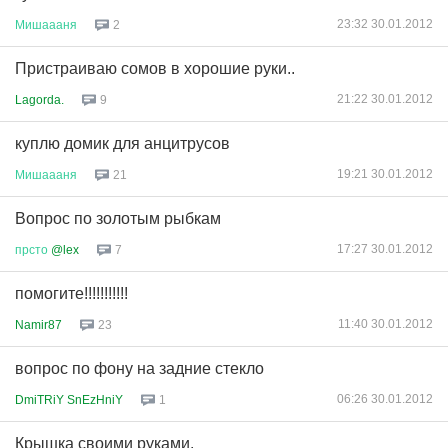
23:32 30.01.2012
Мишаааня
2
Пристраиваю сомов в хорошие руки..
21:22 30.01.2012
Lagorda.
9
куплю домик для анцитрусов
19:21 30.01.2012
Мишаааня
21
Вопрос по золотым рыбкам
17:27 30.01.2012
прсто
@lex
7
помогите!!!!!!!!!!!
11:40 30.01.2012
Namir87
23
вопрос по фону на задние стекло
06:26 30.01.2012
DmiTRiY SnEzHniY
1
Крышка своими руками.