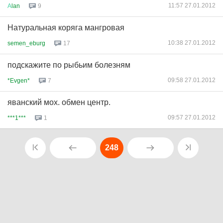
11:57 27.01.2012
А
lan
9
Натуральная коряга мангровая
10:38 27.01.2012
semen_eburg
17
подскажите по рыбьим болезням
09:58 27.01.2012
*Evgen*
7
яванский мох. обмен центр.
09:57 27.01.2012
***1***
1
248