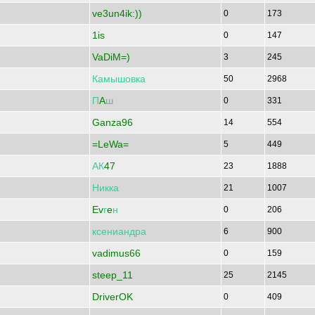
ve3un4ik:))
0
173
1is
0
147
VaDiM=)
3
245
Камышовка
50
2968
П
A
ш
0
331
Ganza96
14
554
=LeWa=
5
449
АК
47
23
1888
Никка
21
1007
Ev
г
e
н
0
206
ксениандра
6
900
vadimus66
0
159
steep_11
25
2145
DriverOK
0
409