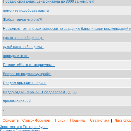
Продаю свой аквас, цена снижена до 8000 за комплект
помогите подобрать лампы
Жабра торчит,что это?!
Несколько технических вопросов по созданию банки и ваши рекомендаций
куплю внешний фильтр
сухой паек на 3 недели
определите эх
Помогите!!! что с аквариумом..
Вопрос по радужному крабу
Продам прытких ящериц
Федор AQUA_MANIAC! Поздравляем
(
1
|
2
)
продам пираний
-
Обновить
|
Список Форумов
|
Поиск
|
Правила
|
Статистика
|
Лист бло
Знакомства в Екатеринбурге