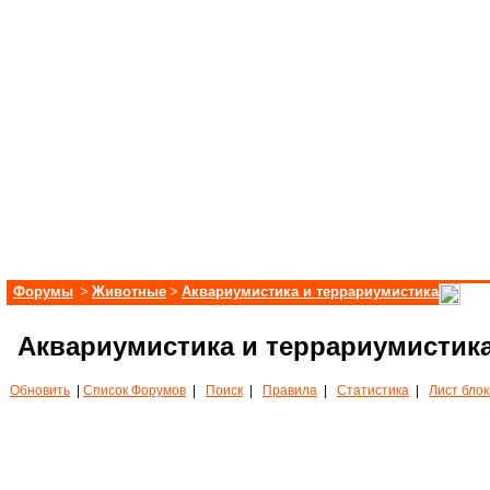
Форумы
>
Животные
>
Аквариумистика и террариумистика
Аквариумистика и террариумистик
Обновить
|
Список Форумов
|
Поиск
|
Правила
|
Статистика
|
Лист бло