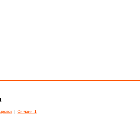
а
кировок
|
Он-лайн:
1