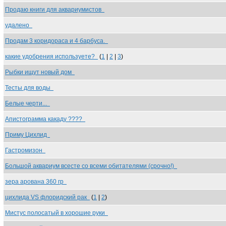
Продаю книги для аквариумистов
удалено
Продам 3 коридораса и 4 барбуса.
какие удобрения используете?
(
1
|
2
|
3
)
Рыбки ищут новый дом
Тесты для воды
Белые черти...
Апистограмма какаду ????
Приму Цихлид
Гастромизон
Большой аквариум всесте со всеми обитателями (срочно!)
зера арована 360 гр
цихлида VS флоридский рак
(
1
|
2
)
Мистус полосатый в хорошие руки