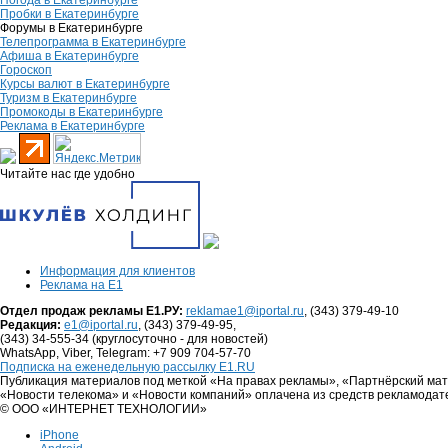
Погода в Екатеринбурге
Пробки в Екатеринбурге
Форумы в Екатеринбурге
Телепрограмма в Екатеринбурге
Афиша в Екатеринбурге
Гороскоп
Курсы валют в Екатеринбурге
Туризм в Екатеринбурге
Промокоды в Екатеринбурге
Реклама в Екатеринбурге
Читайте нас где удобно
Информация для клиентов
Реклама на Е1
Отдел продаж рекламы Е1.РУ:
reklamae1@iportal.ru
, (343) 379-49-10
Редакция:
e1@iportal.ru
, (343) 379-49-95,
(343) 34-555-34 (круглосуточно - для новостей)
WhatsApp, Viber, Telegram: +7 909 704-57-70
Подписка на еженедельную рассылку E1.RU
Публикация материалов под меткой «На правах рекламы», «Партнёрский ма
«Новости телекома» и «Новости компаний» оплачена из средств рекламодат
© ООО «ИНТЕРНЕТ ТЕХНОЛОГИИ»
iPhone