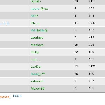
Sunlit~
23
2115
прсто
@lex
4
232
АК
47
4
544
Ch_m
 и
(
1
|
2
)
41
1742
ИгН
@
Шк
@
1
207
averinpv
7
419
Macheto
15
388
OLlliy
22
890
I am...
3
261
LexDer
12
1372
Вжик
)))™
26
590
zaharich
0
267
Alexei-96
0
251
кировок
|