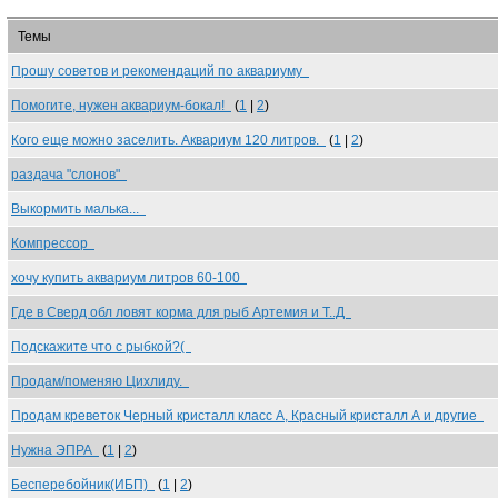
Темы
Прошу советов и рекомендаций по аквариуму
Помогите, нужен аквариум-бокал!
(
1
|
2
)
Кого еще можно заселить. Аквариум 120 литров.
(
1
|
2
)
раздача "слонов"
Выкормить малька...
Компрессор
хочу купить аквариум литров 60-100
Где в Сверд обл ловят корма для рыб Артемия и Т..Д
Подскажите что с рыбкой?(
Продам/поменяю Цихлиду.
Продам креветок Черный кристалл класс А, Красный кристалл А и другие
Нужна ЭПРА
(
1
|
2
)
Бесперебойник(ИБП)
(
1
|
2
)