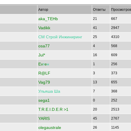
Автор
Ответы
Просмотро
aka_TEHb
21
667
Vadikk
41
2947
СМ
Строй
Инжиниринг
25
4310
osa77
4
568
Jul*
16
609
Ev
г
e
н
1
256
R@LF
3
373
Vag79
13
655
Ульяша
Ша
7
368
sega1
0
252
T.R.E.I.D.E.R >1
20
2513
YARlS
45
2767
olegaustrale
26
1145