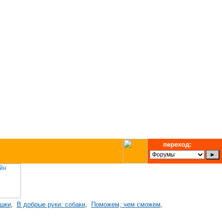
переход:
ошки
В добрые руки: собаки
Поможем, чем сможем
,
,
,