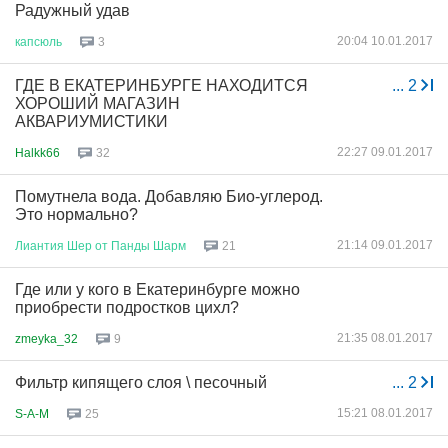
Радужный удав
20:04 10.01.2017
капсюль
3
ГДЕ В ЕКАТЕРИНБУРГЕ НАХОДИТСЯ
...
2
ХОРОШИЙ МАГАЗИН
АКВАРИУМИСТИКИ
22:27 09.01.2017
Halkk66
32
Помутнела вода. Добавляю Био-углерод.
Это нормально?
21:14 09.01.2017
Лиантия
Шер
от
Панды
Шарм
21
Где или у кого в Екатеринбурге можно
приобрести подростков цихл?
21:35 08.01.2017
zmeyka_32
9
Фильтр кипящего слоя \ песочный
...
2
15:21 08.01.2017
S-A-M
25