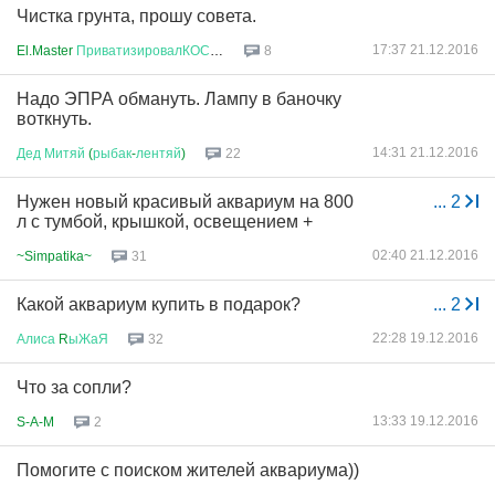
Чистка грунта, прошу совета.
17:37 21.12.2016
El.Master
ПриватизировалКОСМОС
8
Надо ЭПРА обмануть. Лампу в баночку
воткнуть.
14:31 21.12.2016
Дед
Митяй
(
рыбак
-
лентяй
)
22
Нужен новый красивый аквариум на 800
...
2
л с тумбой, крышкой, освещением +
02:40 21.12.2016
~Simpatika~
31
Какой аквариум купить в подарок?
...
2
22:28 19.12.2016
Алиса
R
ыЖаЯ
32
Что за сопли?
13:33 19.12.2016
S-A-M
2
Помогите с поиском жителей аквариума))