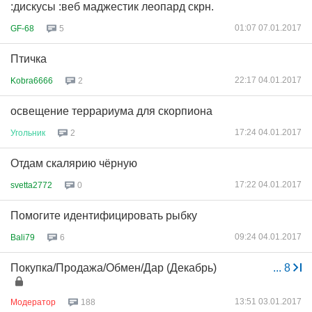
:дискусы :веб маджестик леопард скрн.
01:07 07.01.2017
GF-68
5
Птичка
22:17 04.01.2017
Kobra6666
2
освещение террариума для скорпиона
17:24 04.01.2017
Угольник
2
Отдам скалярию чёрную
17:22 04.01.2017
svetta2772
0
Помогите идентифицировать рыбку
09:24 04.01.2017
Bali79
6
Покупка/Продажа/Обмен/Дар (Декабрь)
...
8
13:51 03.01.2017
Модератор
188