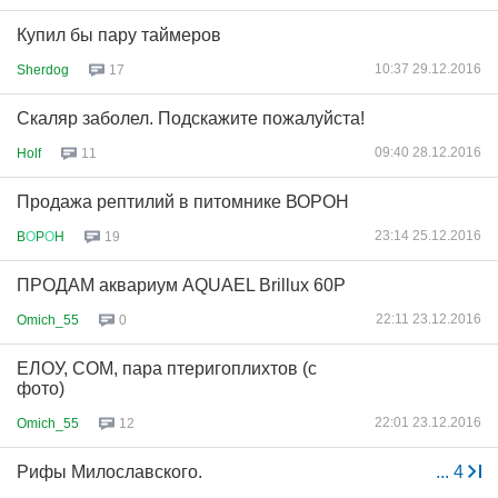
Купил бы пару таймеров
10:37 29.12.2016
Sherdog
17
Скаляр заболел. Подскажите пожалуйста!
09:40 28.12.2016
Holf
11
Продажа рептилий в питомнике ВОРОН
23:14 25.12.2016
B
О
P
О
H
19
ПРОДАМ аквариум AQUAEL Brillux 60P
22:11 23.12.2016
Omich_55
0
ЕЛОУ, СОМ, пара птеригоплихтов (с
фото)
22:01 23.12.2016
Omich_55
12
Рифы Милославского.
...
4