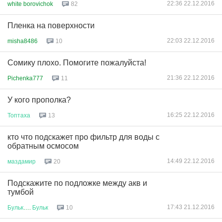
22:36 22.12.2016
white borovichok
82
Пленка на поверхности
22:03 22.12.2016
misha8486
10
Сомику плохо. Помогите пожалуйста!
21:36 22.12.2016
Pichenka777
11
У кого прополка?
16:25 22.12.2016
Топтаха
13
кто что подскажет про фильтр для воды с
обратным осмосом
14:49 22.12.2016
маздамир
20
Подскажите по подложке между акв и
тумбой
17:43 21.12.2016
Бульк
….
Бульк
10